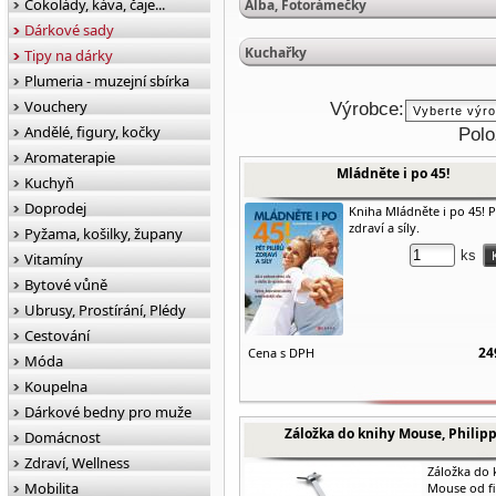
Čokolády, káva, čaje...
Alba, Fotorámečky
Dárkové sady
Kuchařky
Tipy na dárky
Plumeria - muzejní sbírka
Vouchery
Výrobce:
Andělé, figury, kočky
Polo
Aromaterapie
Mládněte i po 45!
Kuchyň
Doprodej
Kniha Mládněte i po 45! P
zdraví a síly.
Pyžama, košilky, župany
ks
Vitamíny
Bytové vůně
Ubrusy, Prostírání, Plédy
Cestování
24
Cena s DPH
Móda
Koupelna
Dárkové bedny pro muže
Záložka do knihy Mouse, Philipp
Domácnost
Zdraví, Wellness
Záložka do 
Mobilita
Mouse od f