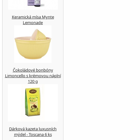
Keramická mísa Mynte
Lemonade
Čokoládové bonbóny
Limoncello s krémovou náplní
120 g
Dárková kazeta luxusních
mýdel - Toscana 6 ks