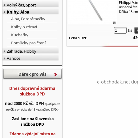
Philippi Vá
Volný čas, Sport
usnadní čte
Knihy, Alba
Délka 13 cm
Alba, Fotorámečky
Knihy o zdraví
ks
Kuchařky
42
Cena s DPH
Pomůcky pro čtení
Zahrada, Hobby
Vánoce
Dárek pro Vás
e-obchodak.net
dop
Dnes dopravné zdarma
službou DPD
nad 2000 Kč vč. DPH
(platí pouze
po ČR a výrobky do 15 kg, službou DPD.)
Zasíláme na Slovensko
službou DPD
Zdarma výdejní místo na