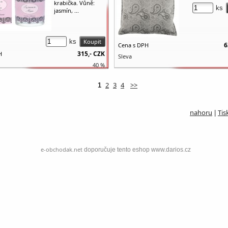
krabička. Vůně:
ks
jasmín, ...
ks
6
Cena s DPH
315,-
CZK
H
Sleva
40 %
2
3
4
>>
1
nahoru
Tis
|
e-obchodak.net
doporučuje tento eshop www.darios.cz