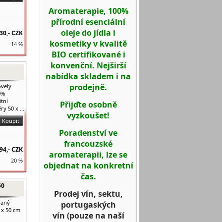
Aromaterapie, 100%
přírodní esenciální
oleje do jídla i
30,-
CZK
kosmetiky v kvalitě
14 %
BIO certifikované i
konvenční. Nejširší
nabídka skladem i na
prodejně.
ovely
0%
itní
Přijďte osobně
y 50 x ...
vyzkoušet!
Poradenství ve
francouzské
94,-
CZK
aromaterapii, lze se
20 %
objednat na konkretní
čas.
50
Prodej vín, sektu,
vaný
portugaských
0 x 50 cm
vín
(pouze na naší