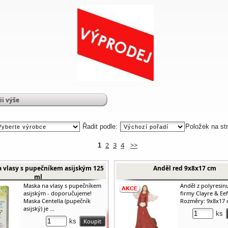
ii výše
Řadit podle:
Položek na st
2
3
4
>>
1
 vlasy s pupečníkem asijským 125
Anděl red 9x8x17 cm
ml
Maska na vlasy s pupečníkem
Anděl z polyresin
asijským - doporučujeme!
firmy Clayre & Eef
Maska Centella (pupečník
Rozměry: 9x8x17
asijský) je ...
ks
ks