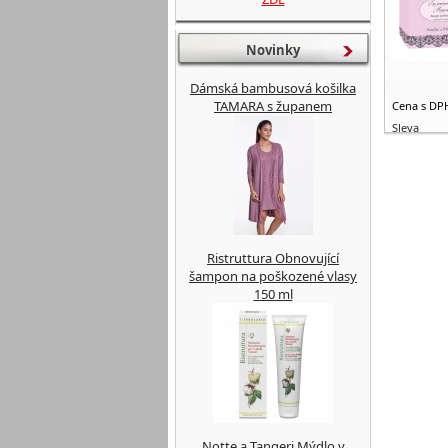
Novinky
Dámská bambusová košilka
TAMARA s županem
Cena s DP
Sleva
Ristruttura Obnovující
šampon na poškozené vlasy
150 ml
Notte a Tangeri Mýdlo v