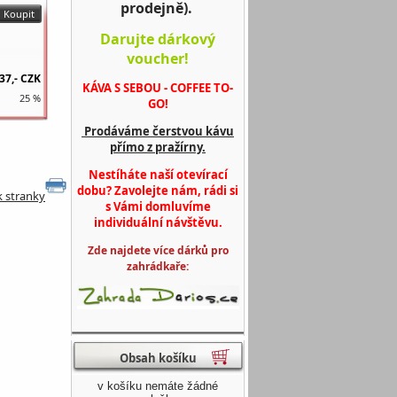
prodejně).
Darujte dárkový
voucher!
37,-
CZK
KÁVA S SEBOU - COFFEE TO-
25 %
GO!
Prodáváme čerstvou kávu
přímo z pražírny.
Nestíháte naší otevírací
dobu? Zavolejte nám, rádi si
k stranky
s Vámi domluvíme
individuální návštěvu.
Zde najdete více dárků pro
zahrádkaře:
Obsah košíku
v košíku nemáte žádné