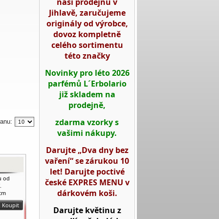
naší prodejnu v
Jihlavě, zaručujeme
originály od výrobce,
dovoz kompletně
celého sortimentu
této značky
Novinky pro léto 2026
parfémů L´Erbolario
již skladem na
prodejně,
zdarma vzorky s
ranu:
vašimi nákupy.
Darujte „Dva dny bez
vaření“ se zárukou 10
let! Darujte poctivé
u od
české EXPRES MENU v
.
dárkovém koši.
 cm
Darujte květinu z