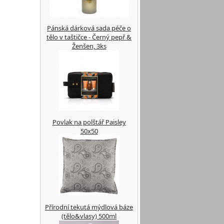
Pánská dárková sada péče o
tělo v taštičce - Černý pepř &
Ženšen, 3ks
Povlak na polštář Paisley
50x50
Přírodní tekutá mýdlová báze
(tělo&vlasy) 500ml