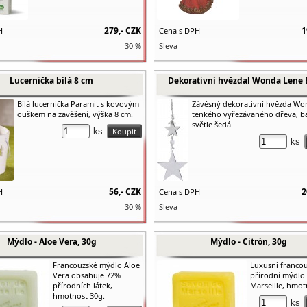
279,-
CZK
1
H
Cena s DPH
30 %
Sleva
Lucernička bílá 8 cm
Dekorativní hvězdal Wonda Lene 
Bílá lucernička Paramit s kovovým
Závěsný dekorativní hvězda Wo
ouškem na zavěšení, výška 8 cm.
tenkého vyřezávaného dřeva, b
světle šedá.
ks
ks
56,-
CZK
2
H
Cena s DPH
30 %
Sleva
Mýdlo - Aloe Vera, 30g
Mýdlo - Citrón, 30g
Francouzské mýdlo Aloe
Luxusní franco
Vera obsahuje 72%
přírodní mýdlo 
přírodních látek,
Marseille, hmot
hmotnost 30g.
ks