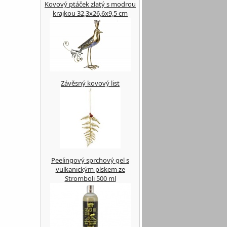
Kovový ptáček zlatý s modrou
krajkou 32,3x26,6x9,5 cm
Závěsný kovový list
Peelingový sprchový gel s
vulkanickým pískem ze
Stromboli 500 ml