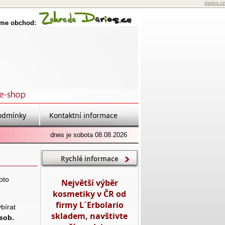
darios.cz
eme obchod:
odmínky
Kontaktní informace
dnes je sobota 08.08.2026
Rychlé informace
oto
Největší výběr
kosmetiky v ČR od
firmy L´Erbolario
bírat
skladem, navštivte
sob.