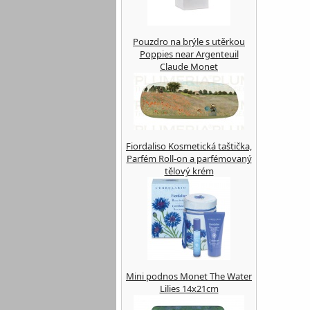
Pouzdro na brýle s utěrkou
Poppies near Argenteuil
Claude Monet
Fiordaliso Kosmetická taštička,
Parfém Roll-on a parfémovaný
tělový krém
Mini podnos Monet The Water
Lilies 14x21cm