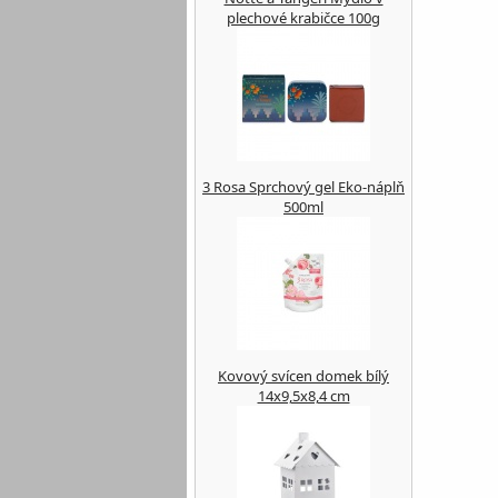
plechové krabičce 100g
3 Rosa Sprchový gel Eko-náplň
500ml
Kovový svícen domek bílý
14x9,5x8,4 cm