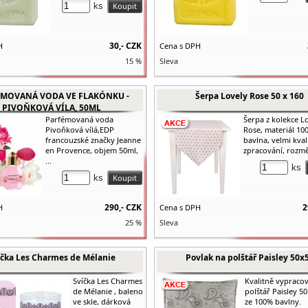
ks
30,-
CZK
H
Cena s DPH
15 %
Sleva
MOVANÁ VODA VE FLAKÓNKU -
Šerpa Lovely Rose 50 x 160
PIVOŇKOVÁ VÍLA, 50ML
Parfémovaná voda
Šerpa z kolekce L
Pivoňková vílá,EDP
Rose, materiál 10
francouzské značky Jeanne
bavlna, velmi kval
en Provence, objem 50ml,
zpracování, rozměr
...
ks
ks
290,-
CZK
2
H
Cena s DPH
25 %
Sleva
íčka Les Charmes de Mélanie
Povlak na polštář Paisley 50x
Svíčka Les Charmes
Kvalitně vypraco
de Mélanie , baleno
polštář Paisley 5
ve skle, dárková
ze 100% bavlny.