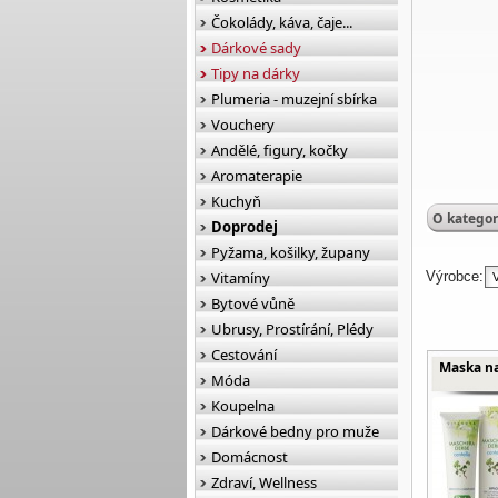
Čokolády, káva, čaje...
Dárkové sady
Tipy na dárky
Plumeria - muzejní sbírka
Vouchery
Andělé, figury, kočky
Aromaterapie
Kuchyň
O kategor
Doprodej
Pyžama, košilky, župany
Vitamíny
Výrobce:
Bytové vůně
Ubrusy, Prostírání, Plédy
Cestování
Maska na
Móda
Koupelna
Dárkové bedny pro muže
Domácnost
Zdraví, Wellness