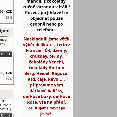
mandlí, z čokolády,
ručně vázanou v Itálii!
99,-
CZK
Rozvoz po Jihlavě lze
objednat pouze
33 %
osobně nebo po
telefonu.
Bjerre
Naskladnili jsme větší
nda z
arva
výběr delikates, terin z
Francie i ČR, džemy,
chutney, teriny,
čokolády Venchi,
čokolády Anthon
Berg, Heidel, Ragusa,
08,-
CZK
atd. čaje, kávu....,
15 %
připravíme vám
dárkové balíčky,
dárkové boxy, dárkové
uzské
koše, vše na přání.
Citrón z
Zajišťujeme rozvoz po
nost 30g.
Jihlavě.