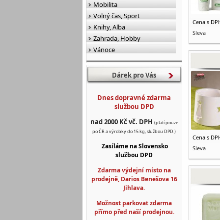
Mobilita
Volný čas, Sport
Cena s DP
Knihy, Alba
Sleva
Zahrada, Hobby
Vánoce
Dárek pro Vás
Dnes dopravné zdarma
službou DPD
nad 2000 Kč vč. DPH
(platí pouze
po ČR a výrobky do 15 kg, službou DPD.)
Cena s DP
Zasíláme na Slovensko
Sleva
službou DPD
Zdarma výdejní místo na
prodejně, Darios Benešova 16
Jihlava.
Možnost parkovat zdarma
přímo před naší prodejnou.