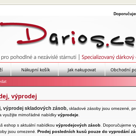
Doporučuj
ží
Nákupní košík
Jak nakupovat
Obchodní p
ej, výprodej
, výprodej skladových zásob,
s
kladové zásoby jsou omezené, pr
a využijte mimořádné nabídky
výprodeje
.
áš eshop s aktuální nabídkou
výprodejových zásob
. Doporučujeme vy
oby jsou omezené.
Prodej posledních kusů pouze do vyprodání zá