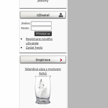
položky
Uživatel
Jméno:
Heslo:
Registrace nového
uživatele
Zaslat heslo
Inspirace
Skleněná váza s motivem
lístků