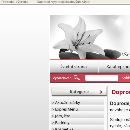
Doprodej, výprodej
Doprodej, výprodej skladových zásob
Úvodní strana
Katalog zbo
Doprod
Kategorie
Aktuální dárky
Doprodej
Expres Menu
neváhejte 
Jaro, léto
Sledujte n
Parfémy
rychle,
zás
Kosmetika