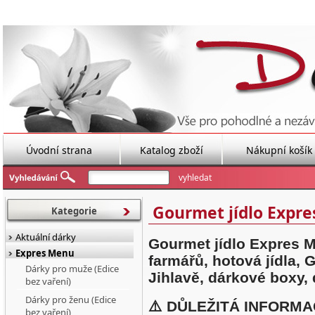
Úvodní strana
Katalog zboží
Nákupní košík
Gourmet jídlo Expr
Kategorie
Aktuální dárky
Gourmet jídlo Expres Me
Expres Menu
farmářů, hotová jídla,
Dárky pro muže (Edice
Jihlavě, dárkové boxy, 
bez vaření)
Dárky pro ženu (Edice
⚠️
DŮLEŽITÁ INFORMA
bez vaření)