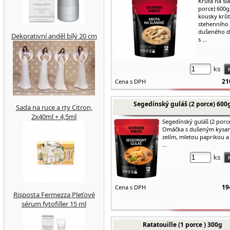
Krůta na sla
porce) 600g
kousky krů
stehenního
dušeného 
Dekorativní anděl bílý 20 cm
s ...
ks
21
Cena s DPH
Segedínský guláš (2 porce) 600
Sada na ruce a rty Citron,
2x40ml + 4,5ml
Segedínský guláš (2 porc
Omáčka s dušeným kysa
zelím, mletou paprikou a
...
ks
19
Cena s DPH
Risposta Fermezza Pleťové
sérum fytofiller 15 ml
Ratatouille (1 porce ) 300g