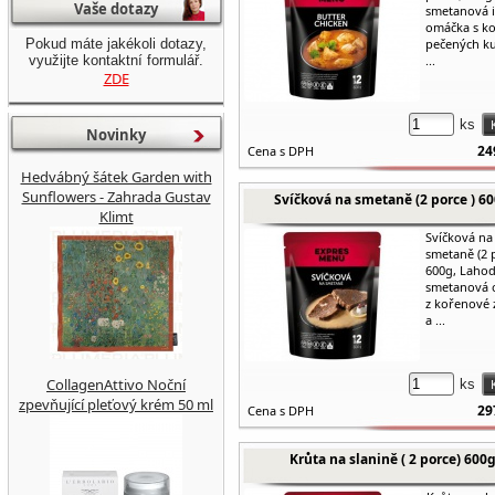
Vaše dotazy
smetanová i
omáčka s k
Pokud máte jakékoli dotazy,
pečených ku
využijte kontaktní formulář.
...
ZDE
ks
Novinky
24
Cena s DPH
Hedvábný šátek Garden with
Sunflowers - Zahrada Gustav
Svíčková na smetaně (2 porce ) 6
Klimt
Svíčková na
smetaně (2 
600g, Laho
smetanová 
z kořenové 
a ...
CollagenAttivo Noční
ks
zpevňující pleťový krém 50 ml
29
Cena s DPH
Krůta na slanině ( 2 porce) 600