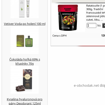
Ratatouille (1 p
300g, Tradiční
francouzské le
zeleninové jídlo
cuket, lilku, ...
Vetiver Voda po holení 100 ml
ks
13
Cena s DPH
Čokoláda hořká 69% s
křupínky 70g
e-obchodak.net
dop
Kyselina hyaluronová pro
pány Deodorant 125ml