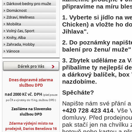
Dárkové bedny pro muže
připravíme na míru ble
Domácnost
1. Vyberte si jídlo na 
Zdraví, Wellness
Chicken) a vložte ho d
Mobilita
Volný čas, Sport
Jihlava".
Knihy, Alba
2. Do poznámky napišt
Zahrada, Hobby
balení pro ženu/ muže" 
Vánoce
3. Zbytek uděláme za V
Dárek pro Vás
přibalíme ty nejlepší d
a dárkový balíček, bo
Dnes dopravné zdarma
nazdobíme.
službou DPD
Spěcháte?
nad 2000 Kč vč. DPH
(platí pouze
po ČR a výrobky do 15 kg, službou DPD.)
Napište nám své přání a
Zasíláme na Slovensko
+420 728 423
414
. Vše
službou DPD
domluvy. Před prodejno
Zdarma výdejní místo na
pak stačí jen na chvilku 
prodejně, Darios Benešova 16
hotově nebo kartou a př