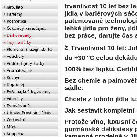
trvanlivost
10 let bez l
Jaro, léto
jídla
v bariérových sáčc
Parfémy
patentované technologii
Kosmetika
lehká jídla pro ženy, jí
Čokolády, káva, čaje...
bez práce, darujte čas a
Dárkové sady
Tipy na dárky
⏳
Trvanlivost 10 let:
Jíd
Plumeria - muzejní sbírka
Vouchery
do +30 °C celou dekádu
Andělé, figury, kočky
100% bez lepku. Certifi
Aromaterapie
Kuchyň
Bez chemie a palmového
Doprodej
sádle.
Pyžama, košilky, župany
Chcete z tohoto jídla 
Vitamíny
Bytové vůně
Jak sestavit kompletní
Ubrusy, Prostírání, Plédy
Cestování
Protože víno, luxusní čo
Móda
gurmánské delikatesy 
Koupelna
kamenné prodejně v Ji