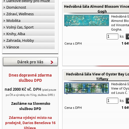
Dárkové bedny pro muže
Hedvábná šála Almond Blossom Vinc
Domácnost
Gogh
Zdraví, Wellness
Hedvábná š
Mobilita
Almond Bl
od Vincent
Volný čas, Sport
Gogha.
Knihy, Alba
ks
Zahrada, Hobby
1 64
Cena s DPH
Vánoce
Dárek pro Vás
Hedvábná šála View of Oyster Bay Lo
Dnes dopravné zdarma
Tiffany
službou DPD
Hedvábná š
View of Oys
nad 2000 Kč vč. DPH
(platí pouze
od Louis C. 
po ČR a výrobky do 15 kg, službou DPD.)
ks
Zasíláme na Slovensko
1 64
Cena s DPH
službou DPD
Zdarma výdejní místo na
prodejně, Darios Benešova 16
Jihlava.