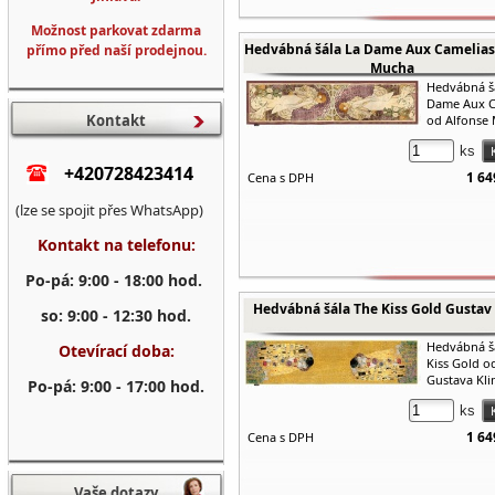
Možnost parkovat zdarma
Hedvábná šála La Dame Aux Camelias
přímo před naší prodejnou.
Mucha
Hedvábná š
Dame Aux C
Kontakt
od Alfonse
ks
+420728423414
1 64
Cena s DPH
(lze se spojit přes WhatsApp)
Kontakt na telefonu:
Po-pá: 9:00 - 18:00 hod.
Hedvábná šála The Kiss Gold Gustav
so: 9:00 - 12:30 hod.
Hedvábná š
Otevírací doba:
Kiss Gold o
Gustava Kli
Po-pá: 9:00 - 17:00 hod.
ks
1 64
Cena s DPH
Vaše dotazy