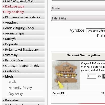
Čokolády, káva, čaje...
Dárkové sady
Brože
Tipy na dárky
Plumeria - muzejní sbírka
Šály, šátky
Vouchery
Andělé, figury, kočky
Výrobce:
Aromaterapie
Polo
Kuchyň
Doprodej
Pyžama, košilky, župany
Vitamíny
Náramek Vienne yellow
Bytové vůně
Clayre & Eef Náram
Ubrusy, Prostírání, Plédy
Vienne, bižuterie, 
yellow, Nickel Free.
Cestování
Móda
ks
Brože
Náramky, řetízky
19
Cena s DPH
Šály, šátky
Koupelna