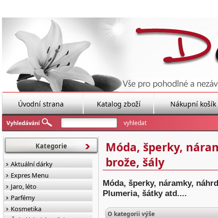
Úvodní strana
Katalog zboží
Nákupní košík
Móda, šperky, náram
Kategorie
brože, šály
Aktuální dárky
Expres Menu
Móda, šperky, náramky, náhrde
Jaro, léto
Plumeria, šátky atd....
Parfémy
Kosmetika
O kategorii výše