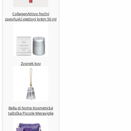
CollagenAttivo Noční
zpevňující pleťový krém 50 ml
Zvonek kov
Bella di Notte Kosmetická
taštička Piccole Meraviglie