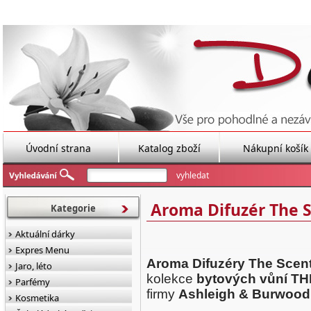
Úvodní strana
Katalog zboží
Nákupní košík
Aroma Difuzér The 
Kategorie
Aktuální dárky
Expres Menu
Aroma Difuzéry The Sc
Jaro, léto
kolekce
bytových vůní 
Parfémy
firmy
Ashleigh & Burwood
Kosmetika