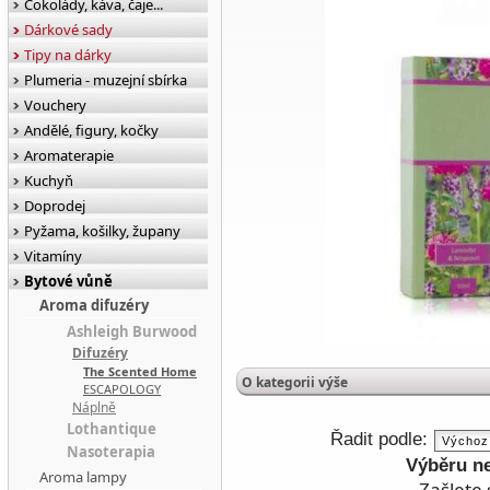
Čokolády, káva, čaje...
Dárkové sady
Tipy na dárky
Plumeria - muzejní sbírka
Vouchery
Andělé, figury, kočky
Aromaterapie
Kuchyň
Doprodej
Pyžama, košilky, župany
Vitamíny
Bytové vůně
Aroma difuzéry
Ashleigh Burwood
Difuzéry
The Scented Home
O kategorii výše
ESCAPOLOGY
Náplně
Lothantique
Řadit podle:
Nasoterapia
Výběru n
Aroma lampy
Zašlete 