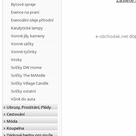
Bytové spreje
Esence na praní
Esenciální oleje přírodní
Katalytické lampy
Vonné jíly, kameny
e-obchodak.net
dop
Vonné sáčky
Vonné tyčinky
Vosky
Svíčky DW Home
Svíčky The MANdle
Svíčky Village Candle
Svíčky ostatní
Vůně do auta
Ubrusy, Prostírání, Plédy
Cestování
Móda
Koupelna
Dárkové bedny pro muže