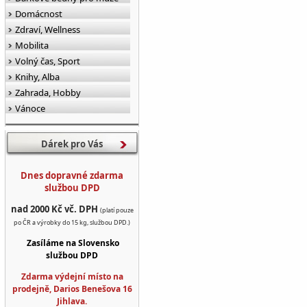
Domácnost
Zdraví, Wellness
Mobilita
Volný čas, Sport
Knihy, Alba
Zahrada, Hobby
Vánoce
Dárek pro Vás
Dnes dopravné zdarma
službou DPD
nad 2000 Kč vč. DPH
(platí pouze
po ČR a výrobky do 15 kg, službou DPD.)
Zasíláme na Slovensko
službou DPD
Zdarma výdejní místo na
prodejně, Darios Benešova 16
Jihlava.