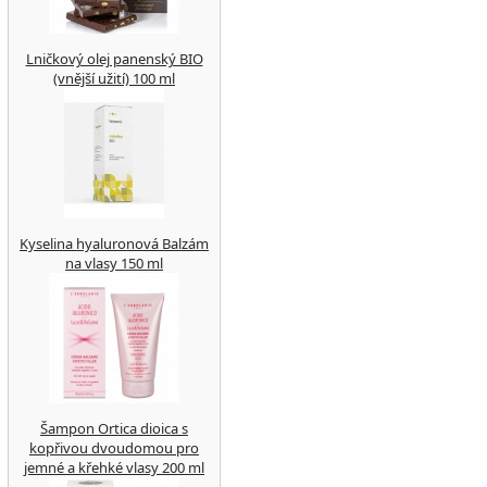
Lničkový olej panenský BIO
(vnější užití) 100 ml
Kyselina hyaluronová Balzám
na vlasy 150 ml
Šampon Ortica dioica s
kopřivou dvoudomou pro
jemné a křehké vlasy 200 ml