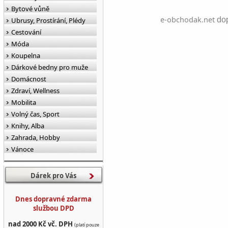
Bytové vůně
e-obchodak.net
dop
Ubrusy, Prostírání, Plédy
Cestování
Móda
Koupelna
Dárkové bedny pro muže
Domácnost
Zdraví, Wellness
Mobilita
Volný čas, Sport
Knihy, Alba
Zahrada, Hobby
Vánoce
Dárek pro Vás
Dnes dopravné zdarma
službou DPD
nad 2000 Kč vč. DPH
(platí pouze