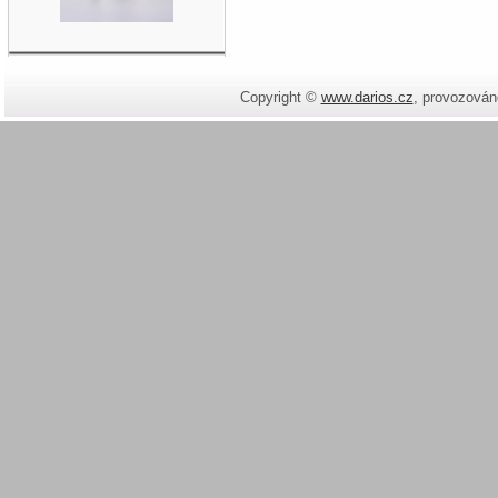
Copyright ©
www.darios.cz
,
provozován