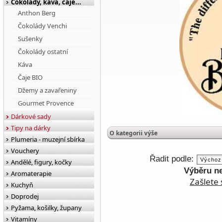
Čokolády, káva, čaje...
Anthon Berg
Čokolády Venchi
Sušenky
Čokolády ostatní
Káva
Čaje BIO
Džemy a zavařeniny
Gourmet Provence
Dárkové sady
Tipy na dárky
O kategorii výše
Plumeria - muzejní sbírka
Vouchery
Řadit podle:
Andělé, figury, kočky
Výběru n
Aromaterapie
Zašlete 
Kuchyň
Doprodej
Pyžama, košilky, župany
Vitamíny