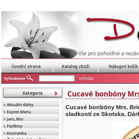
Úvodní strana
Katalog zboží
Nákupní košík
Cucavé bonbóny Mrs
Kategorie
Aktuální dárky
Cucavé bonbóny Mrs. Bri
Expres Menu
sladkostí ze Skotska. Dár
Jaro, léto
Parfémy
Kosmetika