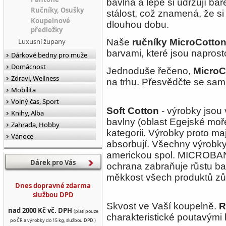
bavlna a lépe si udržují ba
Ručníky, Osušky
stálost, což znamená, že si
Koupelnové
dlouhou dobu.
předložky
Luxusní župany
Naše
ručníky MicroCotto
barvami, které jsou naprost
Dárkové bedny pro muže
Domácnost
Jednoduše řečeno,
MicroC
Zdraví, Wellness
na trhu. Přesvědčte se sa
Mobilita
Volný čas, Sport
Soft Cotton
- výrobky jsou 
Knihy, Alba
bavlny (oblast Egejské moře
Zahrada, Hobby
kategorii. Výrobky proto maj
Vánoce
absorbují. Všechny výrobky j
americkou spol. MICROBAN
Dárek pro Vás
ochrana zabraňuje růstu ba
měkkost všech produktů zůs
Dnes dopravné zdarma
službou DPD
Skvost ve Vaší koupelně.
R
nad 2000 Kč vč. DPH
(platí pouze
charakteristické poutavými
po ČR a výrobky do 15 kg, službou DPD.)