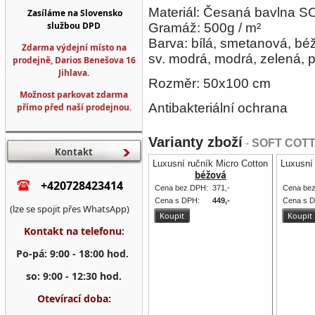
Materiál: Česaná bavlna 
Zasíláme na Slovensko
službou DPD
Gramáž: 500g / m²
Barva: bílá, smetanová, bé
Zdarma výdejní místo na
sv. modrá, modrá, zelená, p
prodejně, Darios Benešova 16
Jihlava.
Rozměr: 50x100 cm
Možnost parkovat zdarma
Antibakteriální ochrana
přímo před naší prodejnou.
Varianty zboží
-
SOFT COTTO
Kontakt
Luxusní ručník Micro Cotton 50 x 100 
Luxusní
béžová
+420728423414
Cena bez DPH:
371,-
Cena be
Cena s DPH:
449,-
Cena s 
(lze se spojit přes WhatsApp)
Kontakt na telefonu:
Po-pá: 9:00 - 18:00 hod.
so: 9:00 - 12:30 hod.
Otevírací doba: