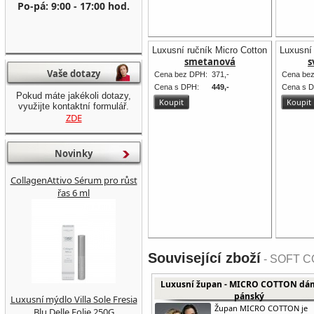
Po-pá: 9:00 - 17:00 hod.
Luxusní ručník Micro Cotton 50 x 100 
Luxusní
smetanová
s
Vaše dotazy
Cena bez DPH:
371,-
Cena be
Cena s DPH:
449,-
Cena s 
Pokud máte jakékoli dotazy,
využijte kontaktní formulář.
ZDE
Novinky
CollagenAttivo Sérum pro růst
řas 6 ml
Související zboží
- SOFT CO
Luxusní župan - MICRO COTTON dám
pánský
Luxusní mýdlo Villa Sole Fresia
Župan MICRO COTTON je
Blu Delle Eolie 250G