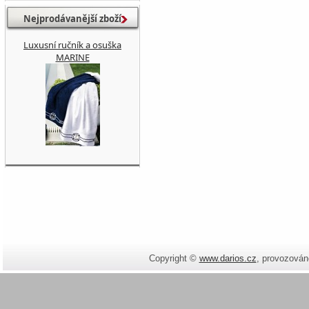
Nejprodávanější zboží
Luxusní ručník a osuška
MARINE
Copyright ©
www.darios.cz
,
provozován