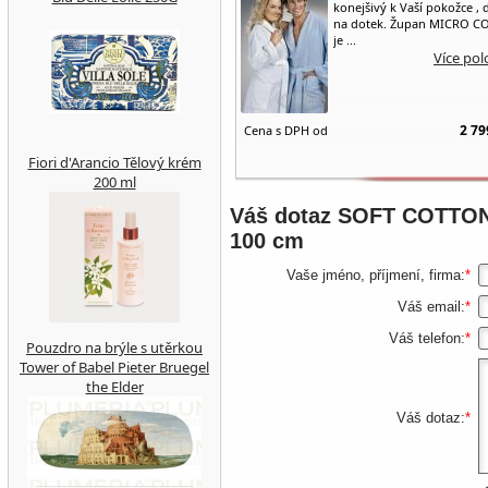
konejšivý k Vaší pokožce , d
na dotek. Župan MICRO 
je ...
Více pol
2 79
Cena s DPH od
Fiori d'Arancio Tělový krém
200 ml
Váš dotaz
SOFT COTTON L
100 cm
Vaše jméno, příjmení, firma:
*
Váš email:
*
Váš telefon:
*
Pouzdro na brýle s utěrkou
Tower of Babel Pieter Bruegel
the Elder
Váš dotaz:
*