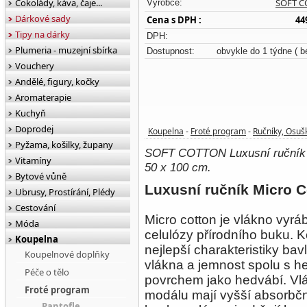
Čokolády, káva, čaje...
SOFT 
Výrobce:
Dárkové sady
Cena s DPH :
44
Tipy na dárky
DPH:
Plumeria - muzejní sbírka
Dostupnost:
obvykle do 1 týdne
( b
Vouchery
Andělé, figury, kočky
Aromaterapie
Kuchyň
Doprodej
Koupelna
Froté program
Ručníky, Osuš
-
-
Pyžama, košilky, župany
SOFT COTTON Luxusní ručník 
Vitamíny
50 x 100 cm.
Bytové vůně
Luxusní ručník Micro C
Ubrusy, Prostírání, Plédy
Cestování
Micro cotton je vlákno vyrá
Móda
celulózy přírodního buku. 
Koupelna
nejlepší charakteristiky bav
Koupelnové doplňky
vlákna a jemnost spolu s 
Péče o tělo
povrchem jako hedvábí. Vl
Froté program
modálu mají vyšší absorbč
Pantofle