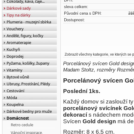
DPH:
Čokolády, káva, čaje...
sleva celkem:
Dárkové sady
Původní cena s DPH:
21
Tipy na dárky
Dostupnost:
Plumeria - muzejní sbírka
Vouchery
Andělé, figury, kočky
Aromaterapie
Kuchyň
Zobrazit všechny kategorie, ve kterých se
Doprodej
Pyžama, košilky, župany
Porcelánový svícen Gold design
Madam Stoltz, rozměry Rozměry
Vitamíny
Bytové vůně
Porcelánový svícen Go
Ubrusy, Prostírání, Plédy
Cestování
Poslední 1ks.
Móda
Každý domov si zaslouží ty
Koupelna
porcelánový svícínek Gol
Dárkové bedny pro muže
dekorací
s nádechem moder
Domácnost
Svícen
Gold design
má dek
Retro cedule
Rozměr: 8 x 6,5 cm.
Vánoční inspirace,