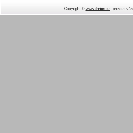
Copyright ©
www.darios.cz
,
provozován