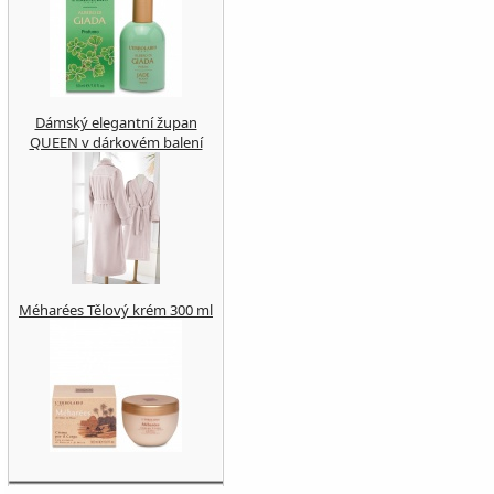
Dámský elegantní župan
QUEEN v dárkovém balení
Méharées Tělový krém 300 ml