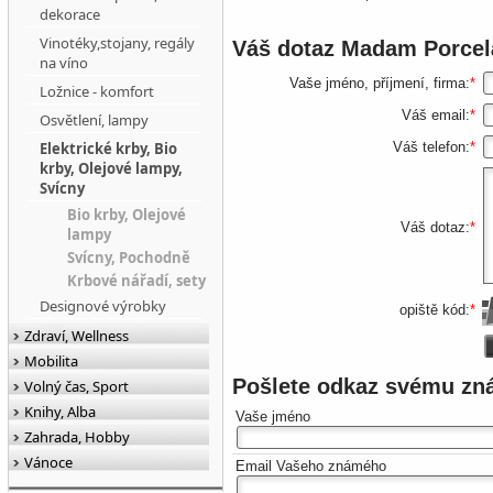
dekorace
Vinotéky,stojany, regály
Váš dotaz
Madam Porcel
na víno
Vaše jméno, příjmení, firma:
*
Ložnice - komfort
Váš email:
*
Osvětlení, lampy
Elektrické krby, Bio
Váš telefon:
*
krby, Olejové lampy,
Svícny
Bio krby, Olejové
Váš dotaz:
*
lampy
Svícny, Pochodně
Krbové nářadí, sety
Designové výrobky
opiště kód:
*
Zdraví, Wellness
Mobilita
Pošlete odkaz svému z
Volný čas, Sport
Knihy, Alba
Vaše jméno
Zahrada, Hobby
Vánoce
Email Vašeho známého