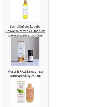
Esenciální olej kadidlo
(Boswellia carterii/ Olibanum,
vnější & vnitřní užití) 5ml
Mossi & Ricci Šampon na
kudrnaté vlasy 250 ml