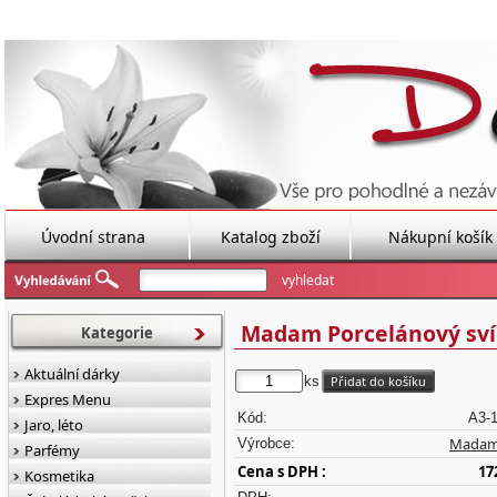
Úvodní strana
Katalog zboží
Nákupní košík
Madam Porcelánový sví
Kategorie
Aktuální dárky
ks
Expres Menu
Kód:
A3-
Jaro, léto
Madam 
Výrobce:
Parfémy
Cena s DPH :
17
Kosmetika