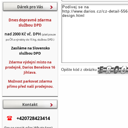
Dárek pro Vás
Dnes dopravné zdarma
službou DPD
nad 2000 Kč vč. DPH
(platí pouze
po ČR a výrobky do 15 kg, službou DPD.)
Zasíláme na Slovensko
službou DPD
Zdarma výdejní místo na
prodejně, Darios Benešova 16
Opište kód z obrázku
Jihlava.
Možnost parkovat zdarma
přímo před naší prodejnou.
Kontakt
+420728423414
(lze se spojit přes WhatsApp)