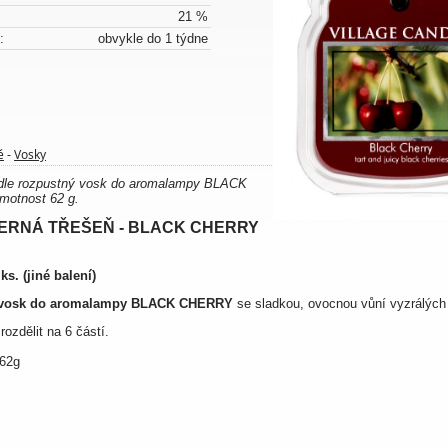
21 %
:
obvykle do 1 týdne
ě
Vosky
-
ndle rozpustný vosk do aromalampy BLACK
otnost 62 g.
ČERNÁ TŘEŠEŇ - BLACK CHERRY
ks. (jiné balení)
vosk do aromalampy
BLACK CHERRY
se sladkou, ovocnou vůní vyzrálých
rozdělit na 6 částí.
 62g