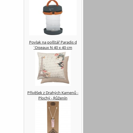
Povlak na polštář Paradis d
´Oiseaux N 40 x 40 cm
Přívěšek z Drahých Kamenů -
Plochý - Růženín