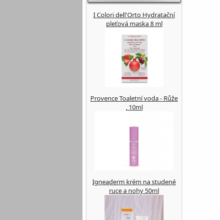
I Colori dell'Orto Hydratační
pleťová maska 8 ml
Provence Toaletní voda - Růže
, 10ml
Igneaderm krém na studené
ruce a nohy 50ml