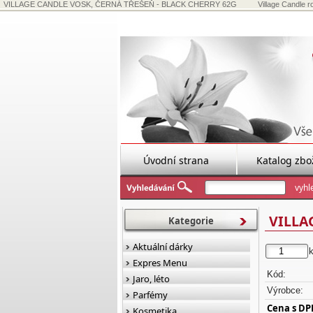
VILLAGE CANDLE VOSK, ČERNÁ TŘEŠEŇ - BLACK CHERRY 62G
Village Candle
Úvodní strana
Katalog zbo
VILLA
Kategorie
Aktuální dárky
Expres Menu
Kód:
Jaro, léto
Výrobce:
Parfémy
Cena s DP
Kosmetika