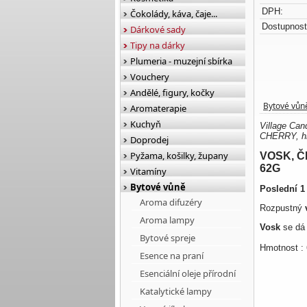
DPH:
Čokolády, káva, čaje...
Dostupnost
Dárkové sady
Tipy na dárky
Plumeria - muzejní sbírka
Vouchery
Andělé, figury, kočky
Bytové vůn
Aromaterapie
Kuchyň
Village Ca
CHERRY, hm
Doprodej
Pyžama, košilky, župany
VOSK, 
62G
Vitamíny
Bytové vůně
Poslední 1 
Aroma difuzéry
Rozpustný
Aroma lampy
Vosk
se dá 
Bytové spreje
Hmotnost :
Esence na praní
Esenciální oleje přírodní
Katalytické lampy