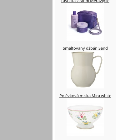
taštička Grandi Meraviglie
Smaltovaný džbán Sand
Polévková miska Mira white