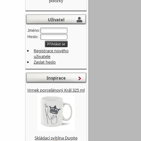
položky
Uživatel
Jméno:
Heslo:
Registrace nového
uživatele
Zaslat heslo
Inspirace
Hrnek porcelánový Král 325 ml
Skládací svítilna Dugite