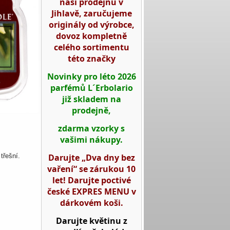
naší prodejnu v
Jihlavě, zaručujeme
originály od výrobce,
dovoz kompletně
celého sortimentu
této značky
Novinky pro léto 2026
parfémů L´Erbolario
již skladem na
prodejně,
zdarma vzorky s
vašimi nákupy.
Darujte „Dva dny bez
 třešní.
vaření“ se zárukou 10
let! Darujte poctivé
české EXPRES MENU v
dárkovém koši.
Darujte květinu z