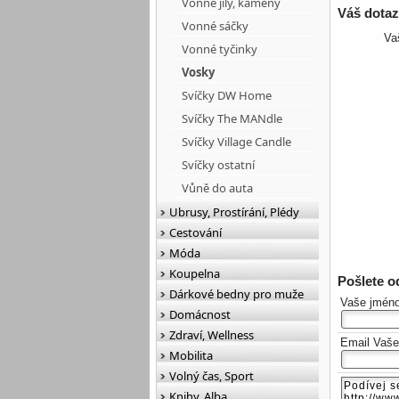
Vonné jíly, kameny
Váš dota
Vonné sáčky
Va
Vonné tyčinky
Vosky
Svíčky DW Home
Svíčky The MANdle
Svíčky Village Candle
Svíčky ostatní
Vůně do auta
Ubrusy, Prostírání, Plédy
Cestování
Móda
Koupelna
Pošlete 
Dárkové bedny pro muže
Vaše jmén
Domácnost
Zdraví, Wellness
Email Vaš
Mobilita
Volný čas, Sport
Knihy, Alba