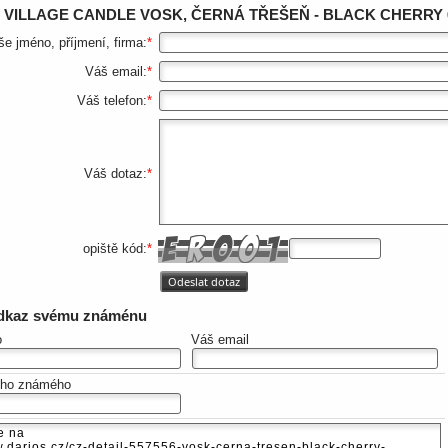
z
VILLAGE CANDLE VOSK, ČERNÁ TŘEŠEŇ - BLACK CHERRY 
še jméno, příjmení, firma:
*
Váš email:
*
Váš telefon:
*
Váš dotaz:
*
opiště kód:
*
odkaz svému známénu
o
Váš email
eho známého