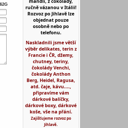
mandlí, z čokolády,
62G
ručně vázanou v Itálii!
Rozvoz po Jihlavě lze
objednat pouze
osobně nebo po
telefonu.
Naskladnili jsme větší
výběr delikates, terin z
Francie i ČR, džemy,
chutney, teriny,
čokolády Venchi,
čokolády Anthon
Berg, Heidel, Ragusa,
atd. čaje, kávu....,
připravíme vám
dárkové balíčky,
dárkové boxy, dárkové
koše, vše na přání.
Zajišťujeme rozvoz po
Jihlavě.