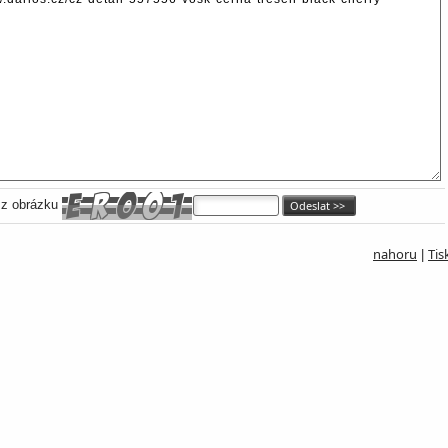
 z obrázku
nahoru
Tis
|