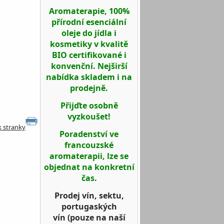
Aromaterapie, 100%
přírodní esenciální
oleje do jídla i
kosmetiky v kvalitě
BIO certifikované i
konvenční. Nejširší
nabídka skladem i na
prodejně.
Přijďte osobně
vyzkoušet!
k stranky
Poradenství ve
francouzské
aromaterapii, lze se
objednat na konkretní
čas.
Prodej vín, sektu,
portugaských
vín
(pouze na naší