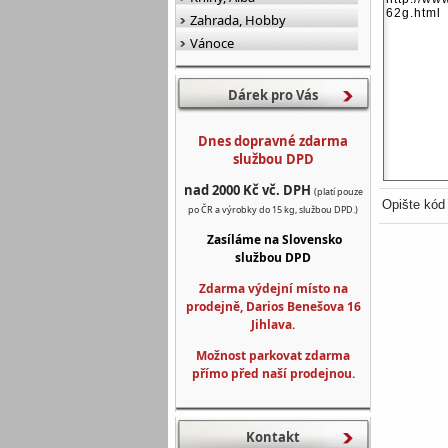
Zahrada, Hobby
Vánoce
Dárek pro Vás
Dnes dopravné zdarma
službou DPD
nad 2000 Kč vč. DPH
(platí pouze
Opište kód
po ČR a výrobky do 15 kg, službou DPD.)
Zasíláme na Slovensko
službou DPD
Zdarma výdejní místo na
prodejně, Darios Benešova 16
Jihlava.
Možnost parkovat zdarma
přímo před naší prodejnou.
Kontakt