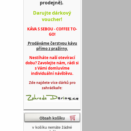
prodejně).
Darujte dárkový
voucher!
KÁVA S SEBOU - COFFEE TO-
GO!
Prodáváme čerstvou kávu
přímo z pražírny.
Nestíháte naší otevírací
dobu? Zavolejte nám, rádi si
s Vámi domluvíme
individuální návštěvu.
Zde najdete více dárků pro
zahrádkaře:
Obsah košíku
v košíku nemáte žádné