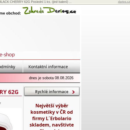
CK CHERRY 62G Poslední 1 ks. (jiné balení) ...
darios.cz
eme obchod:
odmínky
Kontaktní informace
dnes je sobota 08.08.2026
RY 62G
Rychlé informace
e
Největší výběr
kosmetiky v ČR od
firmy L´Erbolario
skladem, navštivte