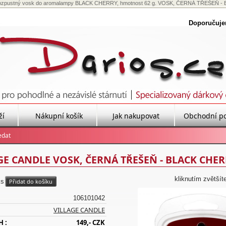
 rozpustný vosk do aromalampy BLACK CHERRY, hmotnost 62 g. VOSK, ČERNÁ TŘEŠEŇ - BLA
Doporučuj
ží
Nákupní košík
Jak nakupovat
Obchodní p
GE CANDLE VOSK, ČERNÁ TŘEŠEŇ - BLACK CHER
kliknutím zvětšít
ks
106101042
VILLAGE CANDLE
H :
149,- CZK