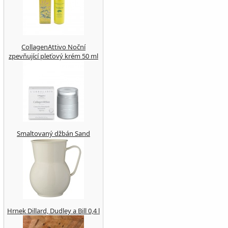
CollagenAttivo Noční
zpevňující pleťový krém 50 ml
Smaltovaný džbán Sand
Hrnek Dillard, Dudley a Bill 0,4 l