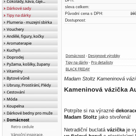
DPH:
Čokolády, káva, čaje...
sleva celkem:
Dárkové sady
Původní cena s DPH:
16
Tipy na dárky
Dostupnost:
Plumeria - muzejní sbírka
Vouchery
Andělé, figury, kočky
Aromaterapie
Kuchyň
Domácnost
Designové výrobky
-
Doprodej
Tipy na dárky
Pro detailisty
-
Pyžama, košilky, župany
BLACK FRIDAY
Vitamíny
Bytové vůně
Madam Stoltz Kameninová vázič
Ubrusy, Prostírání, Plédy
Kameninová vázička A
Cestování
Móda
Koupelna
Potrpíte si na výrazné
dekorac
Dárkové bedny pro muže
Madam Stoltz
jako stvořená!
Domácnost
Retro cedule
Netradiční buclatá
vázička
je v
Vánoční inspirace,