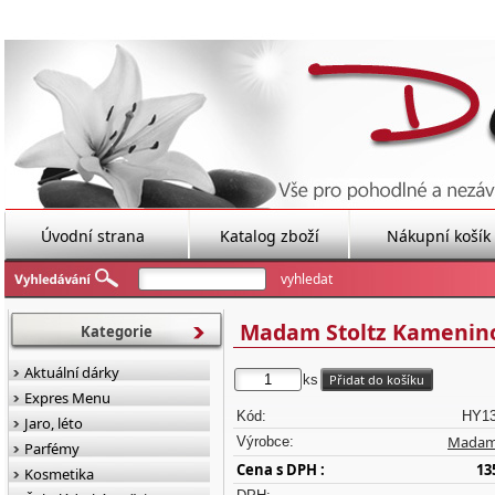
Úvodní strana
Katalog zboží
Nákupní košík
Madam Stoltz Kamenino
Kategorie
Aktuální dárky
ks
Expres Menu
Kód:
HY13
Jaro, léto
Madam 
Výrobce:
Parfémy
Cena s DPH :
13
Kosmetika