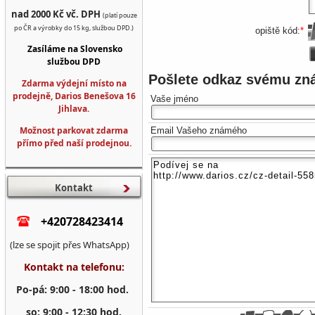
nad 2000 Kč vč. DPH
(platí pouze
po ČR a výrobky do 15 kg, službou DPD.)
opiště kód:
*
Zasíláme na Slovensko
službou DPD
Pošlete odkaz svému z
Zdarma výdejní místo na
prodejně, Darios Benešova 16
Vaše jméno
Jihlava.
Možnost parkovat zdarma
Email Vašeho známého
přímo před naší prodejnou.
Kontakt
+420728423414
(lze se spojit přes WhatsApp)
Kontakt na telefonu:
Po-pá: 9:00 - 18:00 hod.
so: 9:00 - 12:30 hod.