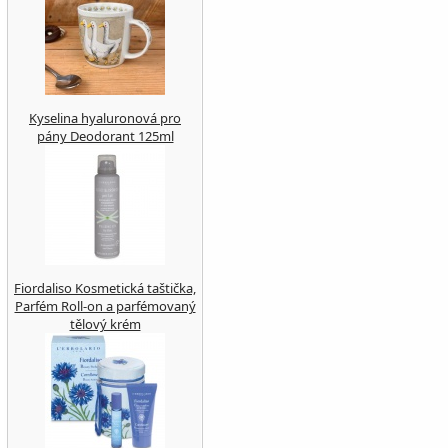
Kyselina hyaluronová pro
pány Deodorant 125ml
Fiordaliso Kosmetická taštička,
Parfém Roll-on a parfémovaný
tělový krém