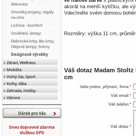
ve fialové barvě
s plastickými 
dekorace
akorát na menší kytičku, ale v
Vinotéky,stojany, regály
Vdechněte svém domovu bohém
na víno
Ložnice - komfort
Osvětlení, lampy
Rozměry: výška 11 cm, průměr
Elektrické krby, Bio krby,
Olejové lampy, Svícny
Designové výrobky
Zdraví, Wellness
Mobilita
Váš dotaz
Madam Stoltz 
Volný čas, Sport
cm
Knihy, Alba
Vaše jméno, příjmení, firma:
*
Zahrada, Hobby
Váš email:
*
Vánoce
Váš telefon:
*
Dárek pro Vás
Váš dotaz:
*
Dnes dopravné zdarma
službou DPD