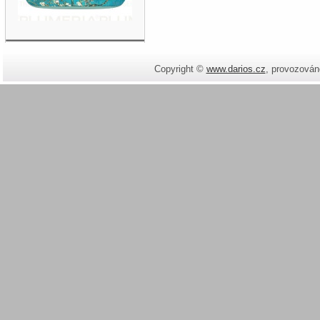
Copyright ©
www.darios.cz
,
provozován