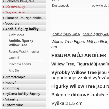
DPH:
Čokolády, káva, čaje...
Dostupnost:
obvykle do 
Dárkové sady
Tipy na dárky
Plumeria - muzejní sbírka
Vouchery
Andělé, figury, kočky
Andělé, figury, kočky
Andělé, figurky Wil
Lady yoga
-
Andělé, figurky
Willow Tree Figura Můj andílek
Willow Tree
cm.
Rosina Wachtmeister
FIGURA MŮJ ANDÍLEK
Goebel
Willow Tree
,
Figura Můj andí
Plechoví andílci
Andělé
Výrobky Willow Tree
jsou 
Aromaterapie
napodobuje vzhled vyřezá
Kuchyň
Figurky Willow Tree
jsou r
Doprodej
Pyžama, košilky, župany
Baleno v
dárkové
krabičce
Vitamíny
Výška:21,5 cm
Bytové vůně