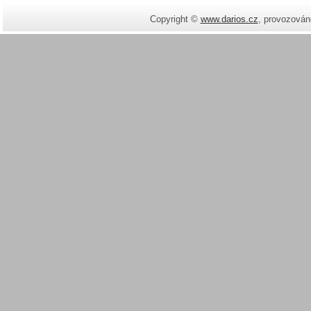
Copyright ©
www.darios.cz
,
provozován