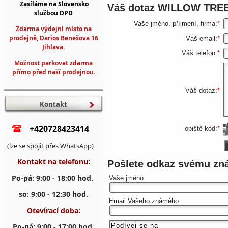
Zasíláme na Slovensko
Váš dotaz
WILLOW TREE
službou DPD
Vaše jméno, příjmení, firma:
*
Zdarma výdejní místo na
prodejně, Darios Benešova 16
Váš email:
*
Jihlava.
Váš telefon:
*
Možnost parkovat zdarma
přímo před naší prodejnou.
Váš dotaz:
*
Kontakt
+420728423414
opiště kód:
*
(lze se spojit přes WhatsApp)
Kontakt na telefonu:
Pošlete odkaz svému z
Po-pá: 9:00 - 18:00 hod.
Vaše jméno
so: 9:00 - 12:30 hod.
Email Vašeho známého
Otevírací doba:
Po-pá: 9:00 - 17:00 hod.