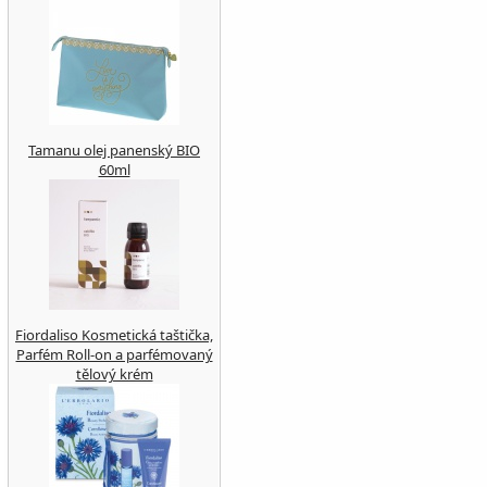
Tamanu olej panenský BIO
60ml
Fiordaliso Kosmetická taštička,
Parfém Roll-on a parfémovaný
tělový krém