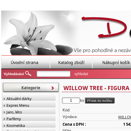
Úvodní strana
Katalog zboží
Nákupní košík
WILLOW TREE - FIGURA
Kategorie
Aktuální dárky
ks
Expres Menu
Kód:
Jaro, léto
WILLO
Výrobce:
Parfémy
Cena s DPH :
1 54
Kosmetika