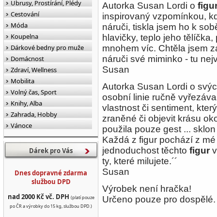
Ubrusy, Prostírání, Plédy
Autorka Susan Lordi o
figu
Cestování
inspirovaný vzpomínkou, kd
Móda
náruči, tiskla jsem ho k so
Koupelna
hlavičky, teplo jeho tělíčka
Dárkové bedny pro muže
mnohem víc. Chtěla jsem zac
náruči své miminko - tu nejvn
Domácnost
Susan
Zdraví, Wellness
Mobilita
Autorka Susan Lordi o svých
Volný čas, Sport
osobní linie ručně vyřezáva
Knihy, Alba
vlastnost či sentiment, kter
Zahrada, Hobby
zraněné či objevit krásu ok
Vánoce
použila pouze gest ... sklon
Každá z figur pochází z mé
jednoduchost těchto
figur
v
Dárek pro Vás
ty, které milujete.´´
Susan
Dnes dopravné zdarma
službou DPD
Výrobek není hračka!
nad 2000 Kč vč. DPH
(platí pouze
Určeno pouze pro dospělé.
po ČR a výrobky do 15 kg, službou DPD.)