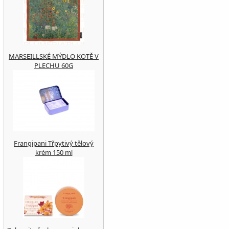
MARSEILLSKÉ MÝDLO KOTĚ V
PLECHU 60G
Frangipani Třpytivý tělový
krém 150 ml