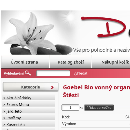
Úvodní strana
Katalog zboží
Nákupní košík
Goebel Bio vonný organi
Kategorie
Štěstí
Aktuální dárky
Expres Menu
ks
Jaro, léto
Kód:
54
Parfémy
Výrobce:
Kosmetika