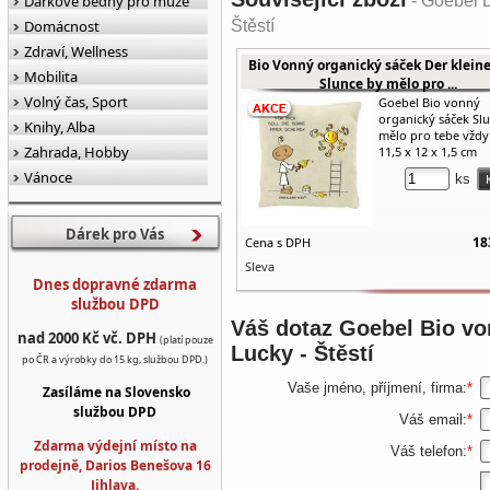
Dárkové bedny pro muže
- Goebel B
Domácnost
Štěstí
Zdraví, Wellness
Bio Vonný organický sáček Der kleine 
Mobilita
Slunce by mělo pro ...
Volný čas, Sport
Goebel Bio vonný
organický sáček Sl
Knihy, Alba
mělo pro tebe vždy s
Zahrada, Hobby
11,5 x 12 x 1,5 cm
Vánoce
ks
Dárek pro Vás
18
Cena s DPH
Sleva
Dnes dopravné zdarma
službou DPD
Váš dotaz
Goebel Bio vo
nad 2000 Kč vč. DPH
(platí pouze
Lucky - Štěstí
po ČR a výrobky do 15 kg, službou DPD.)
Vaše jméno, příjmení, firma:
*
Zasíláme na Slovensko
službou DPD
Váš email:
*
Zdarma výdejní místo na
Váš telefon:
*
prodejně, Darios Benešova 16
Jihlava.