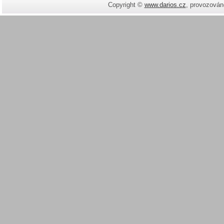
Copyright ©
www.darios.cz
,
provozován