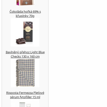
Čokoláda hořká 69% s
křupínky 70g
Bavlněný přehoz Light Blue
Checks 130 x 160 cm
Risposta Fermezza Pleťové
sérum fytofiller 15 ml