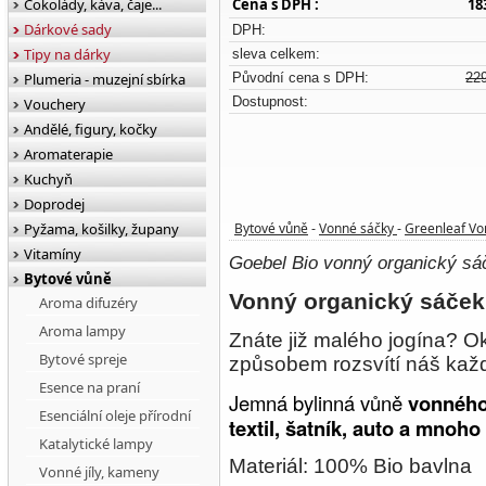
Čokolády, káva, čaje...
Cena s DPH :
18
Dárkové sady
DPH:
Tipy na dárky
sleva celkem:
Plumeria - muzejní sbírka
Původní cena s DPH:
22
Dostupnost:
Vouchery
Andělé, figury, kočky
Aromaterapie
Kuchyň
Doprodej
Pyžama, košilky, župany
Bytové vůně
Vonné sáčky
Greenleaf Vo
-
-
Vitamíny
Goebel Bio vonný organický sáč
Bytové vůně
Vonný organický sáček 
Aroma difuzéry
Aroma lampy
Znáte již malého jogína? O
Bytové spreje
způsobem rozsvítí náš kaž
Esence na praní
Jemná bylinná vůně
vonného
Esenciální oleje přírodní
textil, šatník, auto a mnoho 
Katalytické lampy
Materiál: 100% Bio bavlna
Vonné jíly, kameny