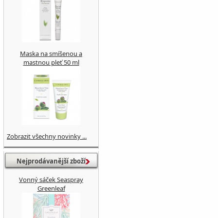
Maska na smíšenou a
mastnou pleť 50 ml
Zobrazit všechny novinky ...
Nejprodávanější zboží
Vonný sáček Seaspray
Greenleaf