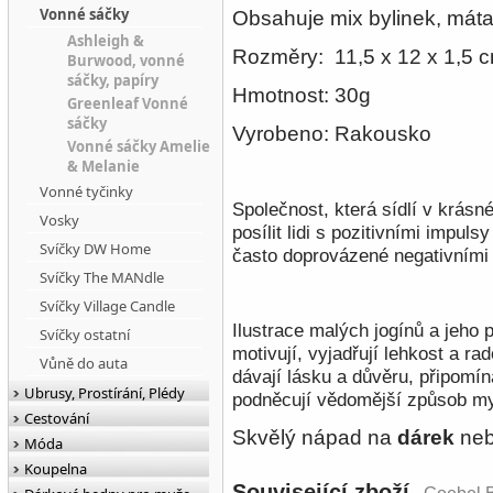
Vonné sáčky
Obsahuje mix bylinek, máta,
Ashleigh &
Rozměry: 11,5 x 12 x 1,5 
Burwood, vonné
sáčky, papíry
Hmotnost: 30g
Greenleaf Vonné
sáčky
Vyrobeno: Rakousko
Vonné sáčky Amelie
& Melanie
Vonné tyčinky
Společnost, která sídlí v krásn
Vosky
posílit lidi s pozitivními impul
Svíčky DW Home
často doprovázené negativními 
Svíčky The MANdle
Svíčky Village Candle
Ilustrace malých jogínů a jeho p
Svíčky ostatní
motivují, vyjadřují lehkost a r
Vůně do auta
dávají lásku a důvěru, připomín
Ubrusy, Prostírání, Plédy
podněcují vědomější způsob my
Cestování
Skvělý nápad na
dárek
nebo
Móda
Koupelna
Související zboží