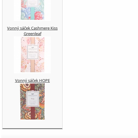
Vonný sáček Cashmere Kiss
Greenleaf
Vonný sáček HOPE