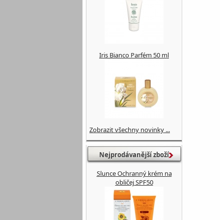
Iris Bianco Parfém 50 ml
Zobrazit všechny novinky ...
Nejprodávanější zboží
Slunce Ochranný krém na
obličej SPF50