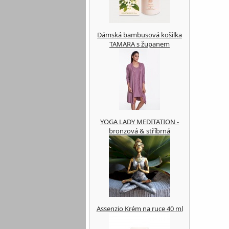
Dámská bambusová košilka
TAMARA s županem
YOGA LADY MEDITATION -
bronzová & stříbrná
Assenzio Krém na ruce 40 ml