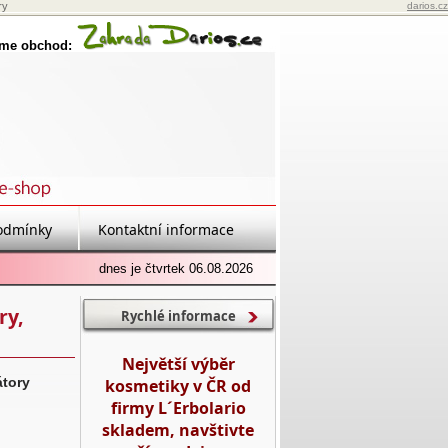
ry
darios.cz
eme obchod:
odmínky
Kontaktní informace
dnes je čtvrtek 06.08.2026
ry,
Rychlé informace
Největší výběr
átory
kosmetiky v ČR od
firmy L´Erbolario
skladem, navštivte