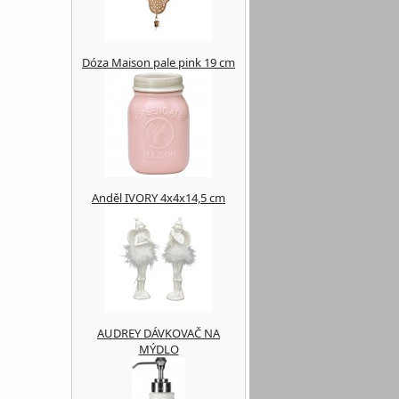
Dóza Maison pale pink 19 cm
Anděl IVORY 4x4x14,5 cm
AUDREY DÁVKOVAČ NA
MÝDLO