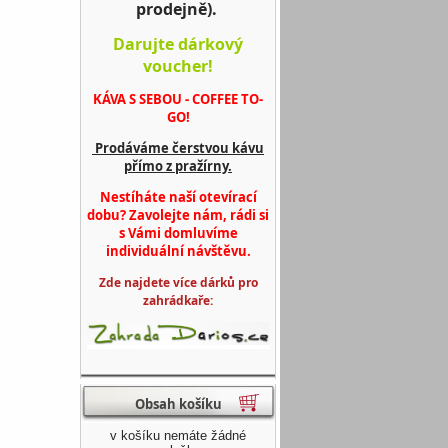
prodejně).
Darujte dárkový
voucher!
KÁVA S SEBOU - COFFEE TO-
GO!
Prodáváme čerstvou kávu
přímo z pražírny.
Nestíháte naší otevírací
dobu? Zavolejte nám, rádi si
s Vámi domluvíme
individuální návštěvu.
Zde najdete více dárků pro
zahrádkaře:
Obsah košíku
v košíku nemáte žádné