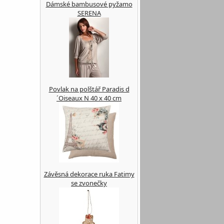
Dámské bambusové pyžamo
SERENA
Povlak na polštář Paradis d
´Oiseaux N 40 x 40 cm
Závěsná dekorace ruka Fatimy
se zvonečky