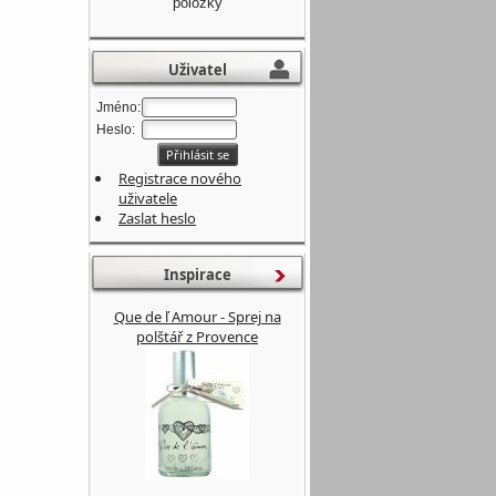
položky
Uživatel
Jméno:
Heslo:
Registrace nového
uživatele
Zaslat heslo
Inspirace
Que de ľ Amour - Sprej na
polštář z Provence