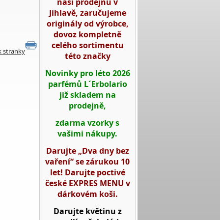
naší prodejnu v
Jihlavě, zaručujeme
originály od výrobce,
dovoz kompletně
celého sortimentu
k stranky
této značky
Novinky pro léto 2026
parfémů L´Erbolario
již skladem na
prodejně,
zdarma vzorky s
vašimi nákupy.
Darujte „Dva dny bez
vaření“ se zárukou 10
let! Darujte poctivé
české EXPRES MENU v
dárkovém koši.
Darujte květinu z