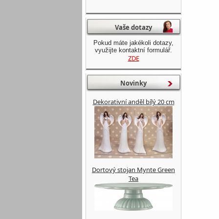
Vaše dotazy
Pokud máte jakékoli dotazy,
využijte kontaktní formulář.
ZDE
Novinky
Dekorativní anděl bílý 20 cm
Dortový stojan Mynte Green
Tea