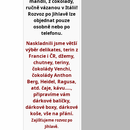
mandlí, z čokolády,
ručně vázanou v Itálii!
Rozvoz po Jihlavě lze
objednat pouze
osobně nebo po
telefonu.
Naskladnili jsme větší
výběr delikates, terin z
Francie i ČR, džemy,
chutney, teriny,
čokolády Venchi,
čokolády Anthon
Berg, Heidel, Ragusa,
atd. čaje, kávu....,
připravíme vám
dárkové balíčky,
dárkové boxy, dárkové
koše, vše na přání.
Zajišťujeme rozvoz po
Jihlavě.