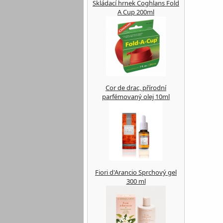
Skládací hrnek Coghlans Fold
A Cup 200ml
Cor de drac, přírodní
parfémovaný olej 10ml
Fiori d'Arancio Sprchový gel
300 ml