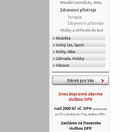
Masážní pomůcky, deky
Zdravotní přístroje
Terapie
Zdravotní přístroje
Vložky a ohřívače do bot
Mobilita
Volný čas, Sport
Knihy, Alba
Zahrada, Hobby
Vánoce
Dárek pro Vás
Dnes dopravné zdarma
službou DPD
nad 2000 Kč vč. DPH
(platí pouze
po ČR a výrobky do 15 kg, službou DPD.)
Zasíláme na Slovensko
službou DPD