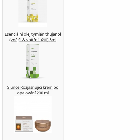
Esenciální olej tymián thujanol
(vnější & vnitřní užití) 5ml
Slunce Rozjasňující krém po
opalování 200 ml