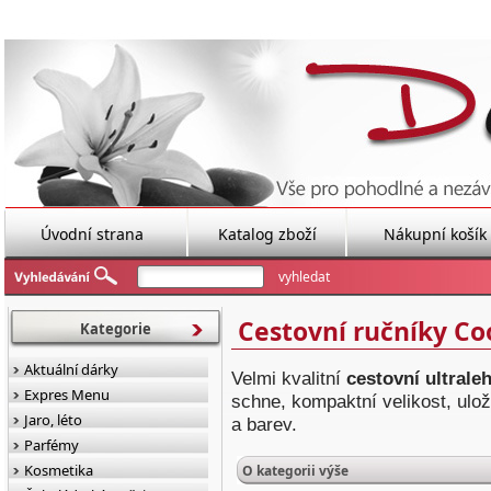
Úvodní strana
Katalog zboží
Nákupní košík
Cestovní ručníky C
Kategorie
Aktuální dárky
Velmi kvalitní
cestovní ultrale
Expres Menu
schne,
kompaktní velikost,
ulož
Jaro, léto
a barev.
Parfémy
Kosmetika
O kategorii výše