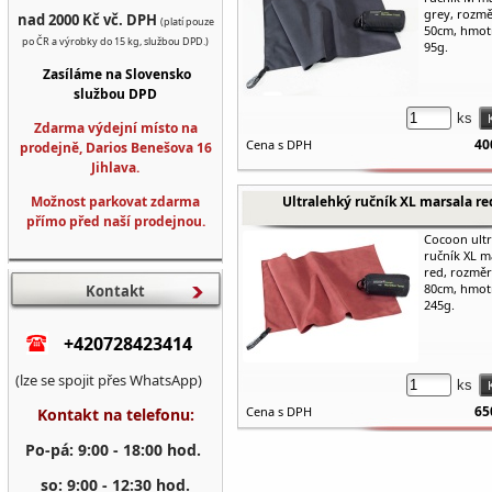
grey, rozmě
nad 2000 Kč vč. DPH
(platí pouze
50cm, hmot
po ČR a výrobky do 15 kg, službou DPD.)
95g.
Zasíláme na Slovensko
službou DPD
ks
Zdarma výdejní místo na
40
Cena s DPH
prodejně, Darios Benešova 16
Jihlava.
Možnost parkovat zdarma
Ultralehký ručník XL marsala re
přímo před naší prodejnou.
Cocoon ult
ručník XL m
red, rozměr
80cm, hmot
Kontakt
245g.
+420728423414
(lze se spojit přes WhatsApp)
ks
65
Cena s DPH
Kontakt na telefonu:
Po-pá: 9:00 - 18:00 hod.
so: 9:00 - 12:30 hod.