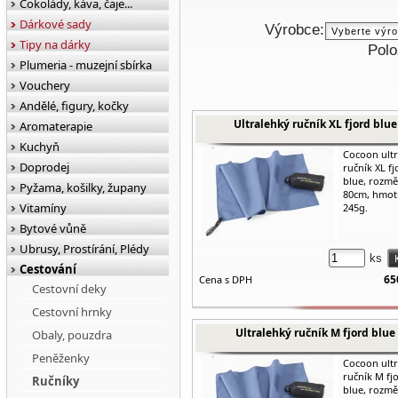
Čokolády, káva, čaje...
Dárkové sady
Výrobce:
Tipy na dárky
Polo
Plumeria - muzejní sbírka
Vouchery
Andělé, figury, kočky
Ultralehký ručník XL fjord blue
Aromaterapie
Kuchyň
Cocoon ult
Doprodej
ručník XL fj
blue, rozmě
Pyžama, košilky, župany
80cm, hmot
Vitamíny
245g.
Bytové vůně
Ubrusy, Prostírání, Plédy
ks
Cestování
65
Cena s DPH
Cestovní deky
Cestovní hrnky
Ultralehký ručník M fjord blue
Obaly, pouzdra
Peněženky
Cocoon ult
ručník M fj
Ručníky
blue, rozmě