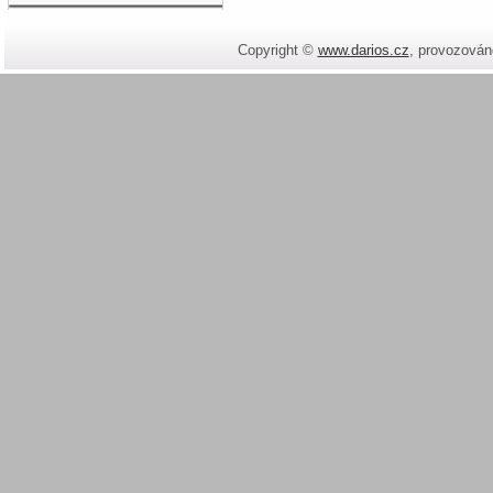
Copyright ©
www.darios.cz
,
provozován