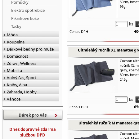
Pomůcky
50cm, hmot
95g.
Elektro spotřebiče
Piknikové koše
ks
Tašky
40
Cena s DPH
Móda
Koupelna
Dárkové bedny pro muže
Ultralehký ručník XL manatee gr
Domácnost
Cocoon ult
Zdraví, Wellness
ručník XL 
Mobilita
grey, rozmě
80cm, hmot
Volný čas, Sport
245g.
Knihy, Alba
Zahrada, Hobby
Vánoce
ks
65
Cena s DPH
Dárek pro Vás
Ultralehký ručník M manatee gr
Dnes dopravné zdarma
Cocoon ult
službou DPD
ručník M m