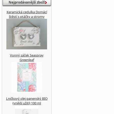
Nejprodávanější zboží
Keramická cedulka Domácí
štěstí s ptáčky a stromy
Vonný sáček Seaspray
Greenleaf
Lničkový olej panenský BIO
(vnější užití) 100 ml