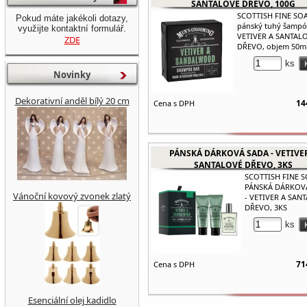
SANTALOVÉ DŘEVO, 100G
SCOTTISH FINE SO
Pokud máte jakékoli dotazy,
pánský tuhý šamp
využijte kontaktní formulář.
VETIVER A SANTAL
ZDE
DŘEVO, objem 50ml
ks
Novinky
Dekorativní anděl bílý 20 cm
14
Cena s DPH
PÁNSKÁ DÁRKOVÁ SADA - VETIVE
SANTALOVÉ DŘEVO, 3KS
SCOTTISH FINE 
PÁNSKÁ DÁRKOV
Vánoční kovový zvonek zlatý
- VETIVER A SAN
DŘEVO, 3KS
ks
71
Cena s DPH
Esenciální olej kadidlo