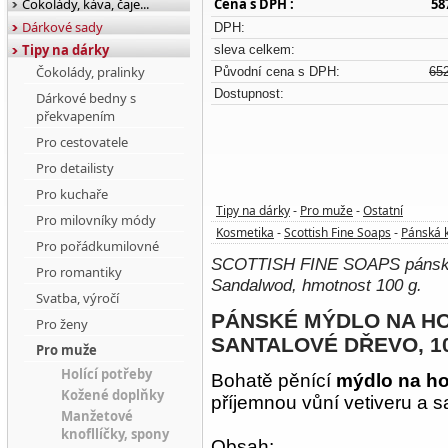
Čokolády, káva, čaje...
Cena s DPH :
58
Dárkové sady
DPH:
Tipy na dárky
sleva celkem:
Čokolády, pralinky
Původní cena s DPH:
65
Dostupnost:
Dárkové bedny s
překvapením
Pro cestovatele
Pro detailisty
Pro kuchaře
Tipy na dárky
Pro muže
Ostatní
-
-
Pro milovníky módy
Kosmetika
Scottish Fine Soaps
Pánská 
-
-
Pro pořádkumilovné
SCOTTISH FINE SOAPS pánské 
Pro romantiky
Sandalwod, hmotnost 100 g.
Svatba, výročí
PÁNSKÉ MÝDLO NA HOL
Pro ženy
SANTALOVÉ DŘEVO, 1
Pro muže
Holící potřeby
Bohatě pěnící
mýdlo na ho
Kožené doplňky
příjemnou vůní vetiveru a 
Manžetové
knofllíčky, spony
Obsah: