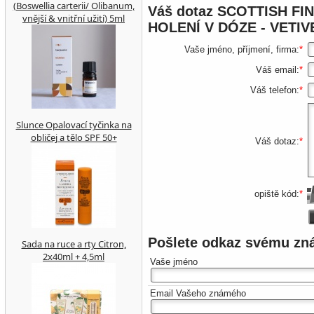
(Boswellia carterii/ Olibanum,
Váš dotaz
SCOTTISH FI
vnější & vnitřní užití) 5ml
HOLENÍ V DÓZE - VETI
Vaše jméno, příjmení, firma:
*
Váš email:
*
Váš telefon:
*
Slunce Opalovací tyčinka na
obličej a tělo SPF 50+
Váš dotaz:
*
opiště kód:
*
Pošlete odkaz svému z
Sada na ruce a rty Citron,
2x40ml + 4,5ml
Vaše jméno
Email Vašeho známého