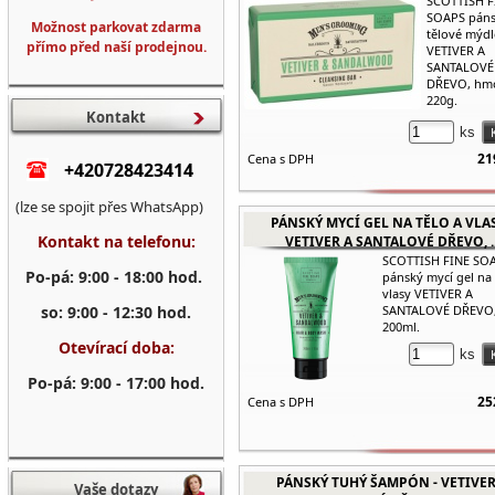
SCOTTISH F
SOAPS pán
Možnost parkovat zdarma
tělové mýd
přímo před naší prodejnou.
VETIVER A
SANTALOVÉ
DŘEVO, hm
220g.
Kontakt
ks
21
Cena s DPH
+420728423414
(lze se spojit přes WhatsApp)
PÁNSKÝ MYCÍ GEL NA TĚLO A VLAS
Kontakt na telefonu:
VETIVER A SANTALOVÉ DŘEVO, ..
SCOTTISH FINE SO
Po-pá: 9:00 - 18:00 hod.
pánský mycí gel na 
vlasy VETIVER A
so: 9:00 - 12:30 hod.
SANTALOVÉ DŘEVO,
200ml.
Otevírací doba:
ks
Po-pá: 9:00 - 17:00 hod.
25
Cena s DPH
PÁNSKÝ TUHÝ ŠAMPÓN - VETIVER
Vaše dotazy