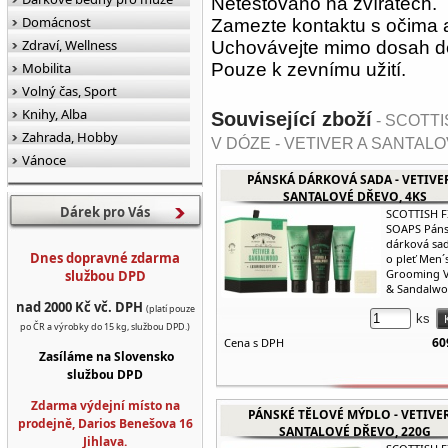
Netestováno na zvířatech.
Domácnost
Zamezte kontaktu s očima
Zdraví, Wellness
Uchovávejte mimo dosah dě
Mobilita
Pouze k zevnímu užití.
Volný čas, Sport
Knihy, Alba
Související zboží
- SCOTTI
Zahrada, Hobby
V DÓZE - VETIVER A SANTAL
Vánoce
PÁNSKÁ DÁRKOVÁ SADA - VETIVE
SANTALOVÉ DŘEVO, 4KS
Dárek pro Vás
SCOTTISH F
SOAPS Pán
dárková sa
Dnes dopravné zdarma
o pleť Men´
Grooming V
službou DPD
& Sandalwod
nad 2000 Kč vč. DPH
(platí pouze
ks
po ČR a výrobky do 15 kg, službou DPD.)
60
Cena s DPH
Zasíláme na Slovensko
službou DPD
Zdarma výdejní místo na
PÁNSKÉ TĚLOVÉ MÝDLO - VETIVE
prodejně, Darios Benešova 16
SANTALOVÉ DŘEVO, 220G
Jihlava.