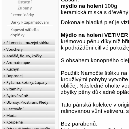
Ostatní
mýdlo na holení
100g
Župany
keramická miska s dřevěn
Firemní dárky
Dokonale hladká pleť je v
Dárky k zapamatování
Kapesní nářadí a
Mýdlo na holení
VETIVER
doplňky
krémovou pěnu díky níž bři
Plumeria - muzejní sbírka
k podráždění citlivé pokož
Vouchery
Andělé, figury, kočky
S obsahem konopného olej
Aromaterapie
Kuchyň
Použití: Namočte štětku na
Doprodej
krouživými pohyby vytvořte
Pyžama, košilky, župany
obličej. Následně oholte v
Vitamíny
zbytky pěny důkladně oplá
Bytové vůně
Ubrusy, Prostírání, Plédy
Tato pánská kolekce v orig
Cestování
rafinovanou vůní vetiveru, 
Móda
Koupelna
Bez parabenů.
Dárkové bedny pro muže