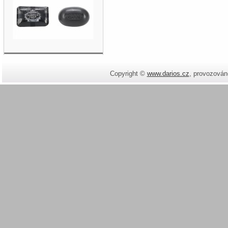
Copyright ©
www.darios.cz
,
provozován