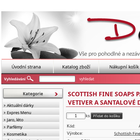
Úvodní strana
Katalog zboží
Nákupní košík
SCOTTISH FINE SOAPS 
Kategorie
VETIVER A SANTALOVÉ 
Aktuální dárky
Expres Menu
ks
Jaro, léto
Kód:
Parfémy
Schottish Fin
Výrobce:
Kosmetika