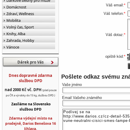
Dárkové bedny pro muže
Váš email:
*
Domácnost
Zdraví, Wellness
Váš telefon:
*
Mobilita
Volný čas, Sport
Knihy, Alba
Váš dotaz:
*
Zahrada, Hobby
Vánoce
opiště kód:
*
Dárek pro Vás
Dnes dopravné zdarma
Pošlete odkaz svému z
službou DPD
Vaše jméno
nad 2000 Kč vč. DPH
(platí pouze
po ČR a výrobky do 15 kg, službou DPD.)
Email Vašeho známého
Zasíláme na Slovensko
službou DPD
Zdarma výdejní místo na
prodejně, Darios Benešova 16
Jihlava.