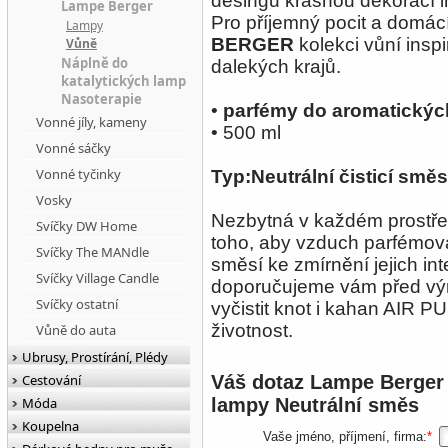
desingu krásnou dekorací in
Lampe Berger
Pro příjemný pocit a domácí
Lampy
BERGER
kolekci vůní insp
Vůně
Náplně do
dalekých krajů.
katalytických lamp
Nasoterapie
•
parfémy do aromatickýc
Vonné jíly, kameny
• 500 ml
Vonné sáčky
Vonné tyčinky
Typ:Neutrální čisticí směs
Vosky
Nezbytná v každém prostře
Svíčky DW Home
toho, aby vzduch parfémov
Svíčky The MANdle
směsí ke zmírnění jejich int
Svíčky Village Candle
doporučujeme vám před vým
Svíčky ostatní
vyčistit knot i kahan AIR P
životnost.
Vůně do auta
Ubrusy, Prostírání, Plédy
Cestování
Váš dotaz
Lampe Berger 
Móda
lampy Neutrální směs
Koupelna
Vaše jméno, příjmení, firma:
*