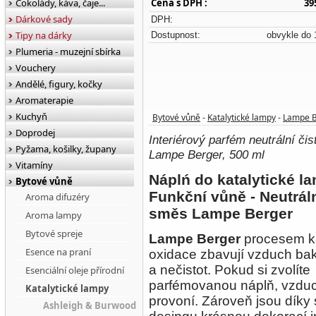
Čokolády, káva, čaje...
Cena s DPH :
39
Dárkové sady
DPH:
Tipy na dárky
Dostupnost:
obvykle do 
Plumeria - muzejní sbírka
Vouchery
Andělé, figury, kočky
Aromaterapie
Kuchyň
Bytové vůně
Katalytické lampy
Lampe B
-
-
Doprodej
Interiérový parfém neutrální či
Pyžama, košilky, župany
Lampe Berger, 500 ml
Vitamíny
Náplń do katalytické l
Bytové vůně
Funkční vůně - Neutráln
Aroma difuzéry
směs Lampe Berger
Aroma lampy
Bytové spreje
Lampe Berger
procesem ka
Esence na praní
oxidace zbavují vzduch bak
a nečistot. Pokud si zvolíte
Esenciální oleje přírodní
parfémovanou náplň, vzduc
Katalytické lampy
provoní. Zároveň jsou dík
Ashleigh & Burwood