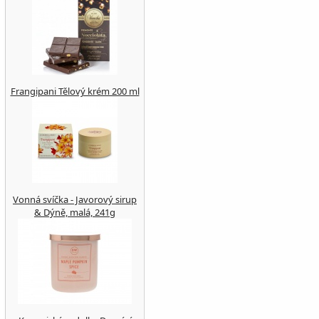
Frangipani Tělový krém 200 ml
Vonná svíčka - Javorový sirup
& Dýně, malá, 241g