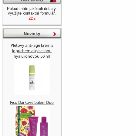
Pokud máte jakékoli dotazy,
využijte kontaktní formulář.
ZDE
Novinky
Pleťový anti-age krém s
lopuchem a kyselinou
hyaluronovou 50 ml
Fico Dárkové balení Duo