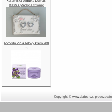
Keramická cedulka Domácí
štěstí s ptáčky a stromy
Accordo Viola Tělový krém 200
ml
Copyright ©
www.darios.cz
,
provozován