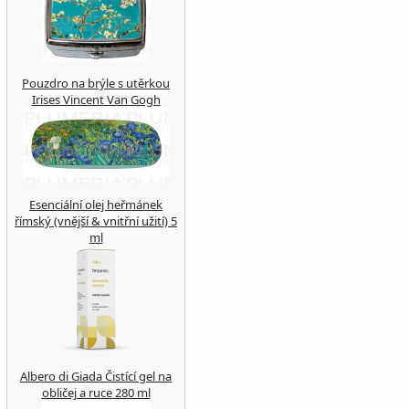
Pouzdro na brýle s utěrkou
Irises Vincent Van Gogh
Esenciální olej heřmánek
římský (vnější & vnitřní užití) 5
ml
Albero di Giada Čistící gel na
obličej a ruce 280 ml