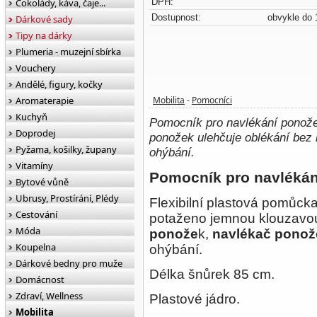
Čokolády, káva, čaje...
DPH:
Dostupnost:
obvykle do 
Dárkové sady
Tipy na dárky
Plumeria - muzejní sbírka
Vouchery
Andělé, figury, kočky
Aromaterapie
Mobilita
Pomocníci
-
Kuchyň
Pomocník pro navlékání ponože
Doprodej
ponožek ulehčuje oblékání bez 
Pyžama, košilky, župany
ohýbání.
Vitamíny
Pomocník pro navléká
Bytové vůně
Ubrusy, Prostírání, Plédy
Flexibilní plastová pomůck
Cestování
potaženo jemnou klouzavou t
Móda
ponože
k,
navlékač
ponož
Koupelna
ohýbání.
Dárkové bedny pro muže
Délka šnůrek 85 cm.
Domácnost
Zdraví, Wellness
Plastové jádro.
Mobilita