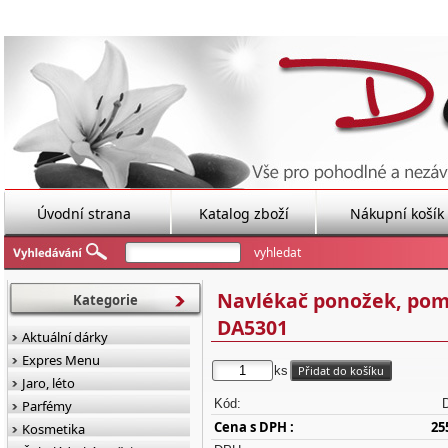
Úvodní strana
Katalog zboží
Nákupní košík
Navlékač ponožek, pom
Kategorie
DA5301
Aktuální dárky
Expres Menu
ks
Jaro, léto
Kód:
Parfémy
Cena s DPH :
25
Kosmetika