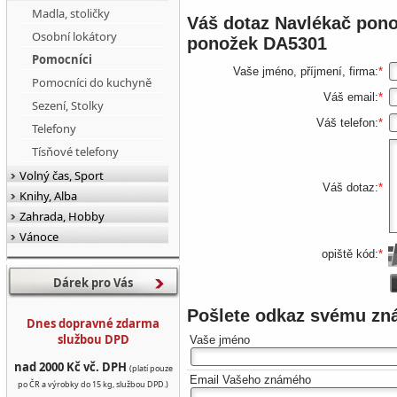
Madla, stoličky
Váš dotaz
Navlékač pono
Osobní lokátory
ponožek DA5301
Pomocníci
Vaše jméno, příjmení, firma:
*
Pomocníci do kuchyně
Váš email:
*
Sezení, Stolky
Váš telefon:
*
Telefony
Tísňové telefony
Volný čas, Sport
Váš dotaz:
*
Knihy, Alba
Zahrada, Hobby
Vánoce
opiště kód:
*
Dárek pro Vás
Pošlete odkaz svému z
Dnes dopravné zdarma
službou DPD
Vaše jméno
nad 2000 Kč vč. DPH
(platí pouze
Email Vašeho známého
po ČR a výrobky do 15 kg, službou DPD.)