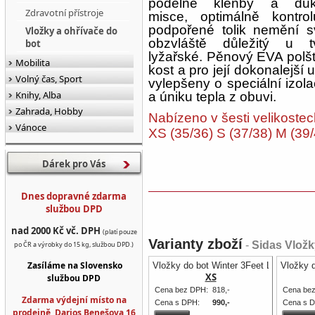
podélné klenby a důk
Zdravotní přístroje
misce, optimálně kontrol
podpořené tolik nemění svů
Vložky a ohřívače do
obzvláště důležitý u 
bot
lyžařské. Pěnový EVA polšt
Mobilita
kost a pro její dokonalejší
Volný čas, Sport
vylepšeny o speciální izolač
Knihy, Alba
a úniku tepla z obuvi.
Zahrada, Hobby
Nabízeno v šesti velikoste
Vánoce
XS (35/36) S (37/38) M (39/
Dárek pro Vás
Dnes dopravné zdarma
službou DPD
nad 2000 Kč vč. DPH
(platí pouze
Varianty zboží
-
Sidas Vložk
po ČR a výrobky do 15 kg, službou DPD.)
Zasíláme na Slovensko
Vložky do bot Winter 3Feet Low pro ní
Vložky d
XS
službou DPD
Cena bez DPH:
818,-
Cena be
Zdarma výdejní místo na
Cena s DPH:
990,-
Cena s 
prodejně, Darios Benešova 16