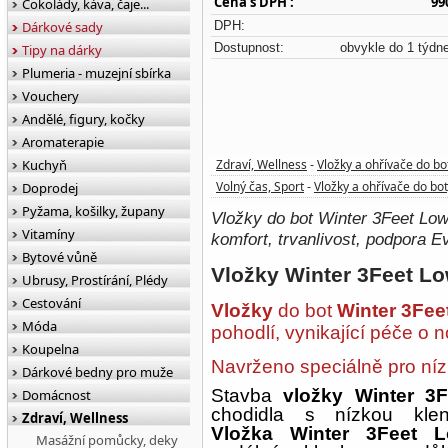
Cena s DPH :
99
Čokolády, káva, čaje...
Dárkové sady
DPH:
Dostupnost:
obvykle do 1 týdn
Tipy na dárky
Plumeria - muzejní sbírka
Vouchery
Andělé, figury, kočky
Aromaterapie
Kuchyň
Zdraví, Wellness
Vložky a ohřívače do bo
-
Volný čas, Sport
Vložky a ohřívače do bot
Doprodej
-
Pyžama, košilky, župany
Vložky do bot Winter 3Feet Low
Vitamíny
komfort, trvanlivost, podpora Ev
Bytové vůně
Vložky Winter 3Feet Lo
Ubrusy, Prostírání, Plédy
Cestování
Vložky
do bot
Winter 3Fee
Móda
pohodlí, vynikající péče o 
Koupelna
Navrženo speciálně pro níz
Dárkové bedny pro muže
Stavba
vložky Winter 3
Domácnost
chodidla s nízkou klen
Zdraví, Wellness
Vložka
Winter 3Feet
Masážní pomůcky, deky