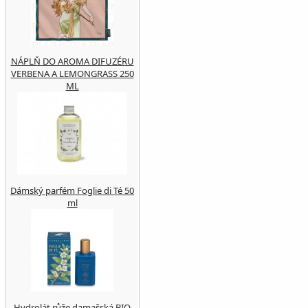
NÁPLŇ DO AROMA DIFUZÉRU
VERBENA A LEMONGRASS 250
ML
Dámský parfém Foglie di Té 50
ml
Hydrolát růže damašská BIO