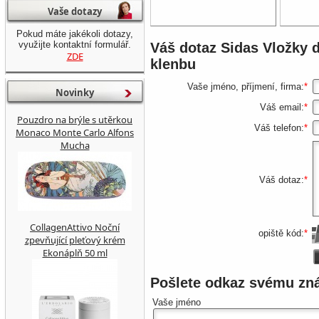
Vaše dotazy
Pokud máte jakékoli dotazy,
využijte kontaktní formulář.
Váš dotaz
Sidas Vložky 
ZDE
klenbu
Vaše jméno, příjmení, firma:
*
Novinky
Váš email:
*
Pouzdro na brýle s utěrkou
Váš telefon:
*
Monaco Monte Carlo Alfons
Mucha
Váš dotaz:
*
CollagenAttivo Noční
opiště kód:
*
zpevňující pleťový krém
Ekonáplň 50 ml
Pošlete odkaz svému z
Vaše jméno