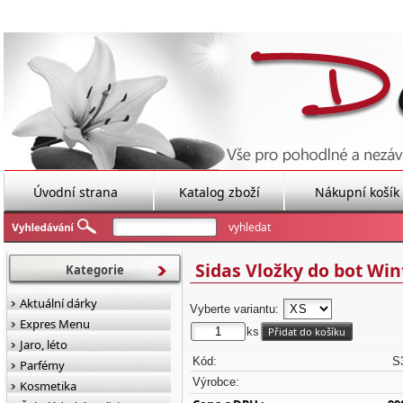
Úvodní strana
Katalog zboží
Nákupní košík
Sidas Vložky do bot Wi
Kategorie
Aktuální dárky
Vyberte variantu:
Expres Menu
ks
Jaro, léto
Kód:
S
Parfémy
Výrobce:
Kosmetika