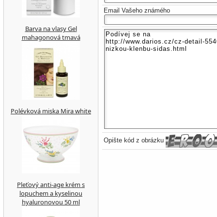
Email Vašeho známého
Barva na vlasy Gel
mahagonová tmavá
Polévková miska Mira white
Opište kód z obrázku
Pleťový anti-age krém s
lopuchem a kyselinou
hyaluronovou 50 ml