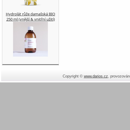
Hydrolát růže damašská BIO
250 ml (vnější & vnitřní užití)
Copyright ©
www.darios.cz
,
provozován