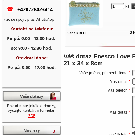
ks
+420728423414
(lze se spojit přes WhatsApp)
Kontakt na telefonu:
21
Cena s DPH
Po-pá: 9:00 - 18:00 hod.
so: 9:00 - 12:30 hod.
Váš dotaz
Enesco Love E
Otevírací doba:
21 x 34 x 8cm
Po-pá: 9:00 - 17:00 hod.
Vaše jméno, příjmení, firma:
*
Váš email:
*
Váš telefon:
*
Vaše dotazy
Pokud máte jakékoli dotazy,
využijte kontaktní formulář.
Váš dotaz:
*
ZDE
Novinky
opiště kód:
*