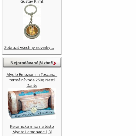
Gustav Klimt
Zobrazit všechny novinky ...
Nejprodávanější zboží
Mýdlo Emozioni in Toscana -
termální voda 250g Nesti
Dante
Keramická mísa na těsto
Mynte Lemonade 1,3l