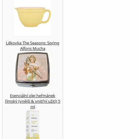
Lékovka The Seasons: Spring
Alfons Mucha
Esenciální olej heřmánek
římský (vnější & vnitřní užití) 5
ml