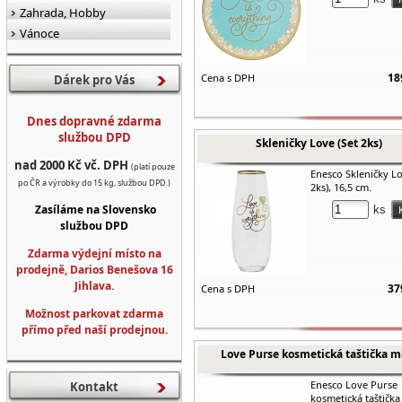
Zahrada, Hobby
Vánoce
18
Cena s DPH
Dárek pro Vás
Dnes dopravné zdarma
službou DPD
Skleničky Love (Set 2ks)
nad 2000 Kč vč. DPH
(platí pouze
Enesco Skleničky Lo
po ČR a výrobky do 15 kg, službou DPD.)
2ks), 16,5 cm.
Zasíláme na Slovensko
ks
službou DPD
Zdarma výdejní místo na
prodejně, Darios Benešova 16
Jihlava.
37
Cena s DPH
Možnost parkovat zdarma
přímo před naší prodejnou.
Love Purse kosmetická taštička m
Enesco Love Purse
Kontakt
kosmetická taštička