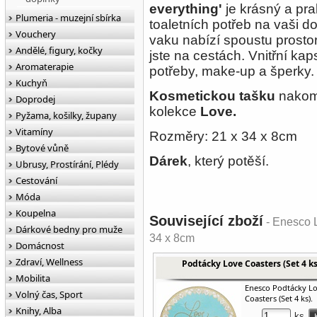
everything'
je krásný a pra
Plumeria - muzejní sbírka
toaletních potřeb na vaši 
Vouchery
vaku nabízí spoustu prosto
Andělé, figury, kočky
jste na cestách.
Vnitřní kap
Aromaterapie
potřeby, make-up a šperky
Kuchyň
Kosmetickou tašku
nakomb
Doprodej
kolekce
Love.
Pyžama, košilky, župany
Vitamíny
Rozměry: 21 x 34 x 8cm
Bytové vůně
Dárek
, který potěší.
Ubrusy, Prostírání, Plédy
Cestování
Móda
Koupelna
Související zboží
- Enesco 
Dárkové bedny pro muže
34 x 8cm
Domácnost
Zdraví, Wellness
Podtácky Love Coasters (Set 4 ks
Mobilita
Enesco Podtácky L
Volný čas, Sport
Coasters (Set 4 ks).
Knihy, Alba
ks