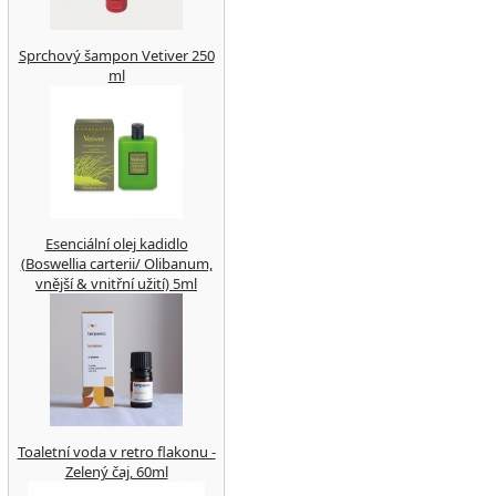
Sprchový šampon Vetiver 250
ml
Esenciální olej kadidlo
(Boswellia carterii/ Olibanum,
vnější & vnitřní užití) 5ml
Toaletní voda v retro flakonu -
Zelený čaj, 60ml