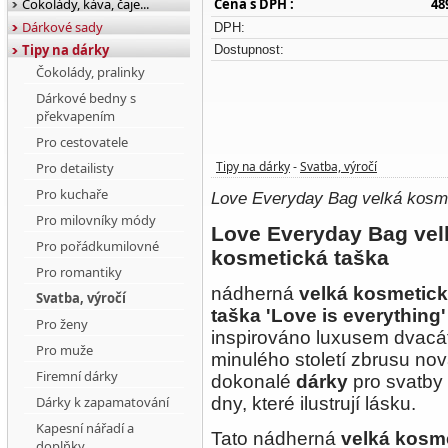
Čokolády, káva, čaje...
Cena s DPH :
48
Dárkové sady
DPH:
Tipy na dárky
Dostupnost:
Čokolády, pralinky
Dárkové bedny s
překvapením
Pro cestovatele
Tipy na dárky
Svatba, výročí
Pro detailisty
-
Pro kuchaře
Love Everyday Bag velká kosme
Pro milovníky módy
Love Everyday Bag vel
Pro pořádkumilovné
kosmetická taška
Pro romantiky
nádherná
velká kosmetic
Svatba, výročí
taška
'Love is everything'
Pro ženy
inspirováno luxusem dvacát
Pro muže
minulého století zbrusu no
Firemní dárky
dokonalé
dárky
pro svatby a
Dárky k zapamatování
dny, které ilustrují lásku.
Kapesní nářadí a
Tato nádherná
velká kosme
doplňky