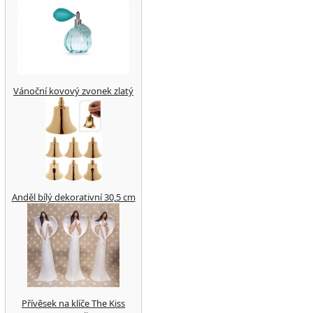
Vánoční kovový zvonek zlatý
Anděl bílý dekorativní 30,5 cm
Přívěsek na klíče The Kiss