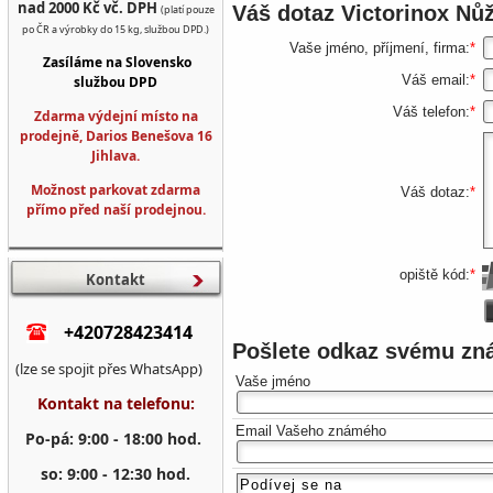
nad 2000 Kč vč. DPH
Váš dotaz
Victorinox Nů
(platí pouze
po ČR a výrobky do 15 kg, službou DPD.)
Vaše jméno, příjmení, firma:
*
Zasíláme na Slovensko
Váš email:
*
službou DPD
Váš telefon:
*
Zdarma výdejní místo na
prodejně, Darios Benešova 16
Jihlava.
Možnost parkovat zdarma
Váš dotaz:
*
přímo před naší prodejnou.
opiště kód:
*
Kontakt
+420728423414
Pošlete odkaz svému z
(lze se spojit přes WhatsApp)
Vaše jméno
Kontakt na telefonu:
Email Vašeho známého
Po-pá: 9:00 - 18:00 hod.
so: 9:00 - 12:30 hod.