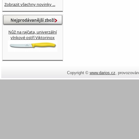
Zobrazit všechny novinky ...
Nejprodávanější zboží
Nůž na rajčata, univerzální
vlnkové ostří Viktorinox
Copyright ©
www.darios.cz
,
provozován