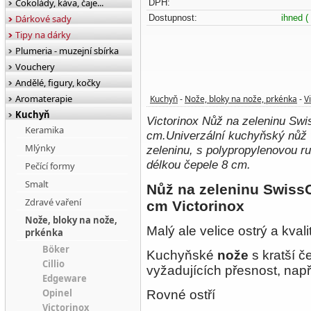
Čokolády, káva, čaje...
DPH:
Dárkové sady
Dostupnost:
ihned
(
Tipy na dárky
Plumeria - muzejní sbírka
Vouchery
Andělé, figury, kočky
Aromaterapie
Kuchyň
Nože, bloky na nože, prkénka
V
-
-
Kuchyň
Victorinox Nůž na zeleninu Swi
Keramika
cm.Univerzální kuchyňský nůž
Mlýnky
zeleninu, s polypropylenovou ru
délkou čepele 8 cm.
Pečící formy
Smalt
Nůž na zeleninu SwissC
Zdravé vaření
cm Victorinox
Nože, bloky na nože,
Malý ale velice ostrý a kvali
prkénka
Böker
Kuchyňské
nože
s kratší č
Cillio
vyžadujících přesnost, např
Edgeware
Opinel
Rovné ostří
Victorinox