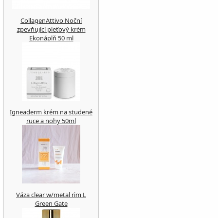
CollagenAttivo Noční
zpevňující pleťový krém
Ekonáplň 50 ml
Igneaderm krém na studené
ruce a nohy 50ml
Váza clear w/metal rim L
Green Gate