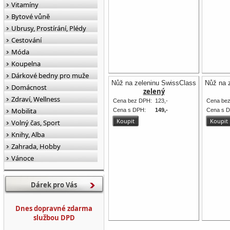
Vitamíny
Bytové vůně
Ubrusy, Prostírání, Plédy
Cestování
Móda
Koupelna
Dárkové bedny pro muže
Nůž na zeleninu SwissClassic 8 cm Vic
Nůž na 
Domácnost
zelený
Zdraví, Wellness
Cena bez DPH:
123,-
Cena be
Mobilita
Cena s DPH:
149,-
Cena s 
Volný čas, Sport
Knihy, Alba
Zahrada, Hobby
Vánoce
Dárek pro Vás
Dnes dopravné zdarma
službou DPD