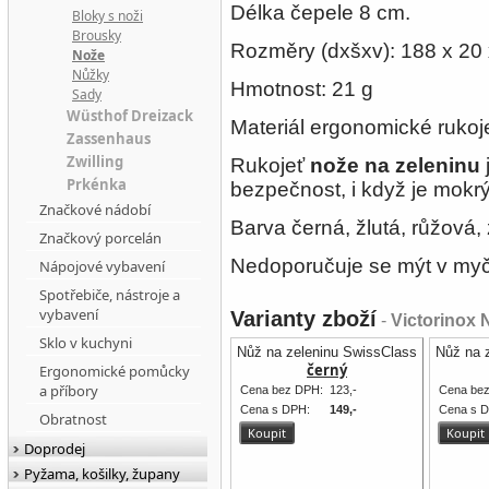
Délka čepele 8 cm.
Bloky s noži
Brousky
Rozměry (dxšxv): 188 x 20 
Nože
Nůžky
Hmotnost: 21 g
Sady
Wüsthof Dreizack
Materiál ergonomické rukoje
Zassenhaus
Zwilling
Rukojeť
nože
na zeleninu
Prkénka
bezpečnost, i když je mokrý
Značkové nádobí
Barva černá, žlutá, růžová,
Značkový porcelán
Nedoporučuje se mýt v my
Nápojové vybavení
Spotřebiče, nástroje a
vybavení
Varianty zboží
-
Victorinox 
Sklo v kuchyni
Nůž na zeleninu SwissClassic 8 cm Vic
Nůž na 
černý
Ergonomické pomůcky
a příbory
Cena bez DPH:
123,-
Cena be
Cena s DPH:
149,-
Cena s 
Obratnost
Doprodej
Pyžama, košilky, župany