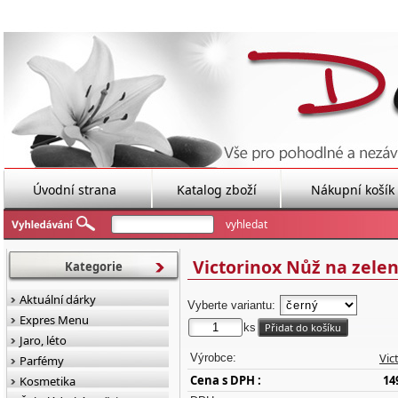
Úvodní strana
Katalog zboží
Nákupní košík
Victorinox Nůž na zelen
Kategorie
Aktuální dárky
Vyberte variantu:
Expres Menu
ks
Jaro, léto
Vic
Výrobce:
Parfémy
Cena s DPH :
14
Kosmetika