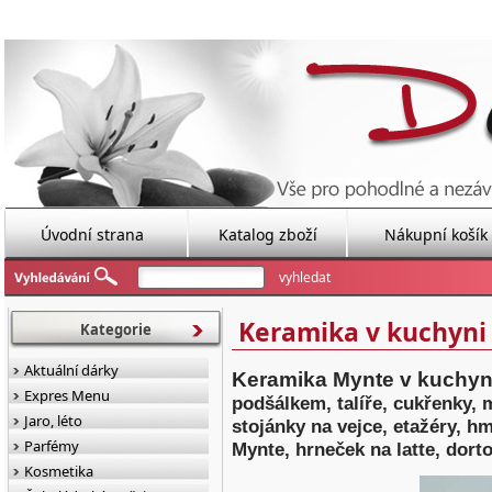
Úvodní strana
Katalog zboží
Nákupní košík
Keramika v kuchyni
Kategorie
Aktuální dárky
Keramika Mynte v kuchy
Expres Menu
podšálkem, talíře, cukřenky, 
Jaro, léto
stojánky na vejce, etažéry, 
Parfémy
Mynte, hrneček na latte, dorto
Kosmetika