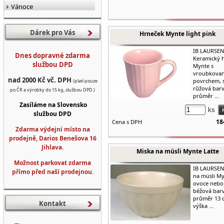
Vánoce
Dárek pro Vás
Hrneček Mynte light pink
IB LAURSEN
Dnes dopravné zdarma
Keramický 
službou DPD
Mynte s
vroubkova
nad 2000 Kč vč. DPH
povrchem, s
(platí pouze
růžová barv
po ČR a výrobky do 15 kg, službou DPD.)
průměr ...
Zasíláme na Slovensko
ks
službou DPD
18
Cena s DPH
Zdarma výdejní místo na
prodejně, Darios Benešova 16
Jihlava.
Miska na müsli Mynte Latte
Možnost parkovat zdarma
IB LAURSEN
přímo před naší prodejnou.
na müsli My
ovoce nebo 
béžová barv
průměr 13 
Kontakt
výška ...