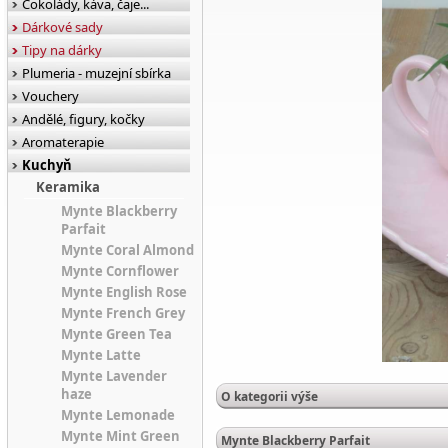
Čokolády, káva, čaje...
Dárkové sady
Tipy na dárky
Plumeria - muzejní sbírka
Vouchery
Andělé, figury, kočky
Aromaterapie
Kuchyň
Keramika
Mynte Blackberry
Parfait
Mynte Coral Almond
Mynte Cornflower
Mynte English Rose
Mynte French Grey
Mynte Green Tea
Mynte Latte
Mynte Lavender
haze
O kategorii výše
Mynte Lemonade
Mynte Mint Green
Mynte Blackberry Parfait