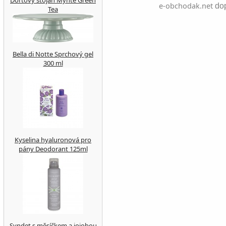
Dortový stojan Mynte Green
e-obchodak.net
dop
Tea
Bella di Notte Sprchový gel
300 ml
Kyselina hyaluronová pro
pány Deodorant 125ml
Syndet s měsíčkem a jojobou