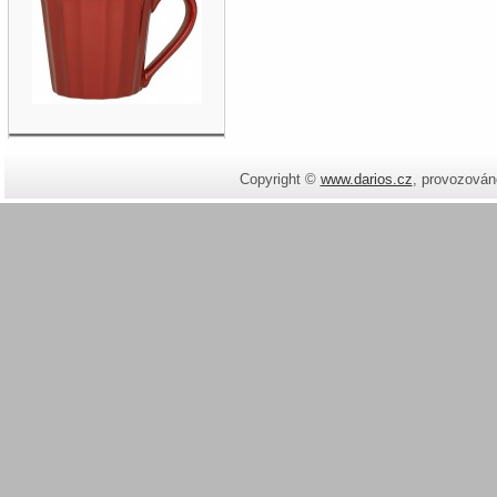
Copyright ©
www.darios.cz
,
provozován