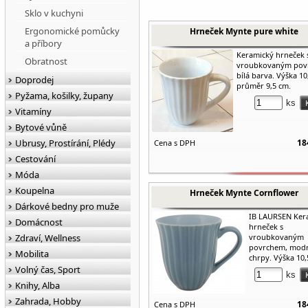
Sklo v kuchyni
Ergonomické pomůcky
Hrneček Mynte pure white
a příbory
Keramický hrneček 
Obratnost
vroubkovaným pov
bílá barva. Výška 10
Doprodej
průměr 9,5 cm.
Pyžama, košilky, župany
ks
Vitamíny
Bytové vůně
Ubrusy, Prostírání, Plédy
18
Cena s DPH
Cestování
Móda
Koupelna
Hrneček Mynte Cornflower
Dárkové bedny pro muže
IB LAURSEN Ker
Domácnost
hrneček s
Zdraví, Wellness
vroubkovaným
povrchem, modr
Mobilita
chrpy. Výška 10,5
Volný čas, Sport
ks
Knihy, Alba
Zahrada, Hobby
18
Cena s DPH