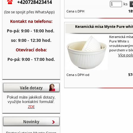
+420728423414
ks
18
Cena s DPH
(lze se spojit přes WhatsApp)
Kontakt na telefonu:
Keramická mísa Mynte Pure whi
Po-pá: 9:00 - 18:00 hod.
Keramická mís
so: 9:00 - 12:30 hod.
Pure White s
vroubkovaným
Otevírací doba:
povrchem v bíl
Více pol
Po-pá: 9:00 - 17:00 hod.
57
Cena s DPH od
Vaše dotazy
Pokud máte jakékoli dotazy,
využijte kontaktní formulář.
ZDE
Novinky