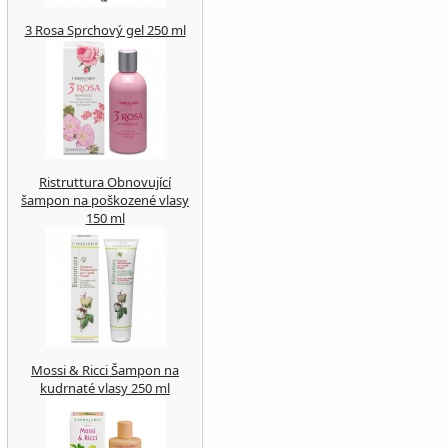
3 Rosa Sprchový gel 250 ml
Ristruttura Obnovující
šampon na poškozené vlasy
150 ml
Mossi & Ricci Šampon na
kudrnaté vlasy 250 ml