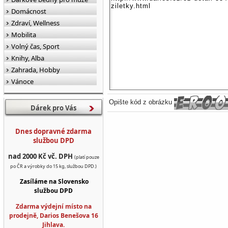
Domácnost
Zdraví, Wellness
Mobilita
Volný čas, Sport
Knihy, Alba
Zahrada, Hobby
Vánoce
Opište kód z obrázku
Dárek pro Vás
Dnes dopravné zdarma
službou DPD
nad 2000 Kč vč. DPH
(platí pouze
po ČR a výrobky do 15 kg, službou DPD.)
Zasíláme na Slovensko
službou DPD
Zdarma výdejní místo na
prodejně, Darios Benešova 16
Jihlava.