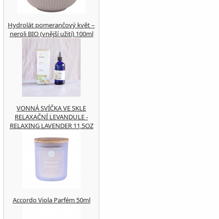
Hydrolát pomerančový květ –
neroli BIO (vnější užití) 100ml
VONNÁ SVÍČKA VE SKLE
RELAXAČNÍ LEVANDULE -
RELAXING LAVENDER 11,5OZ
Accordo Viola Parfém 50ml