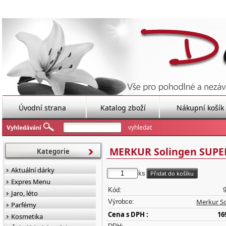
Úvodní strana
Katalog zboží
Nákupní košík
MERKUR Solingen SUPER 
Kategorie
Aktuální dárky
ks
Expres Menu
Kód:
Jaro, léto
Merkur S
Výrobce:
Parfémy
Cena s DPH :
16
Kosmetika