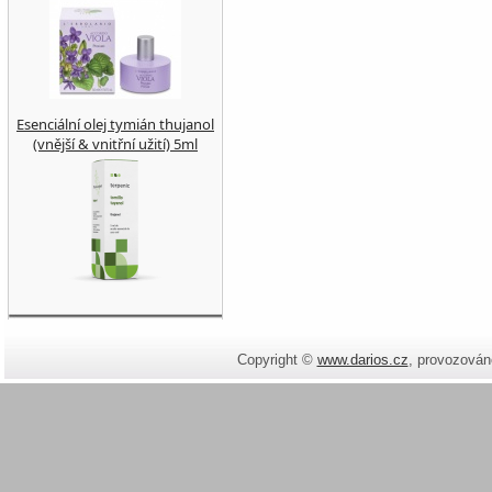
Esenciální olej tymián thujanol
(vnější & vnitřní užití) 5ml
Copyright ©
www.darios.cz
,
provozován