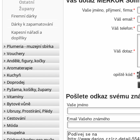
Váš dotaz
MERKUR Soling
Ostatní
Župany
Vaše jméno, příjmení, firma:
*
Firemní dárky
Váš email:
*
Dárky k zapamatování
Váš telefon:
*
Kapesní nářadí a
doplňky
Plumeria - muzejní sbírka
Váš dotaz:
*
Vouchery
Andělé, figury, kočky
Aromaterapie
Kuchyň
opiště kód:
*
Doprodej
Pyžama, košilky, župany
Pošlete odkaz svému z
Vitamíny
Bytové vůně
Vaše jméno
Ubrusy, Prostírání, Plédy
Cestování
Email Vašeho známého
Móda
Koupelna
Dárkové bedny pro muže