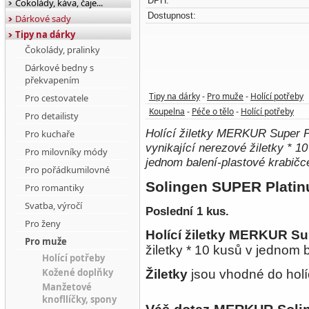
DPH:
Čokolády, káva, čaje...
Dostupnost:
Dárkové sady
Tipy na dárky
Čokolády, pralinky
Dárkové bedny s
překvapením
Tipy na dárky
Pro muže
Holící potřeby
Pro cestovatele
-
-
Koupelna
Péče o tělo
Holící potřeby
-
-
Pro detailisty
Holící žiletky MERKUR Super P
Pro kuchaře
vynikající nerezové žiletky * 1
Pro milovníky módy
jednom balení-plastové krabičce 
Pro pořádkumilovné
Solingen SUPER Platinum
Pro romantiky
Svatba, výročí
Poslední 1 kus.
Pro ženy
Holící žiletky MERKUR Su
Pro muže
žiletky * 10 kusů v jednom ba
Holící potřeby
Kožené doplňky
Žiletky
jsou vhodné do holí
Manžetové
knofllíčky, spony