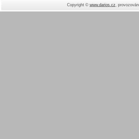
Copyright ©
www.darios.cz
,
provozován