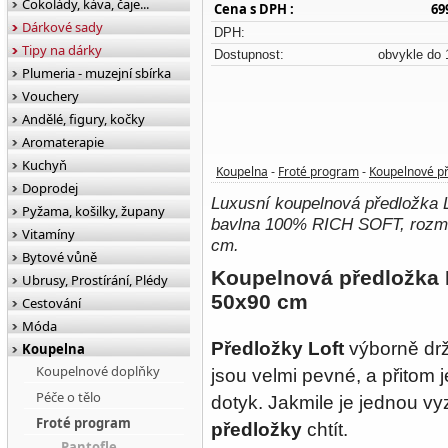
Čokolády, káva, čaje...
Cena s DPH :
69
Dárkové sady
DPH:
Tipy na dárky
Dostupnost:
obvykle do 
Plumeria - muzejní sbírka
Vouchery
Andělé, figury, kočky
Aromaterapie
Kuchyň
Koupelna
Froté program
Koupelnové p
-
-
Doprodej
Luxusní koupelnová předložka
Pyžama, košilky, župany
bavlna 100% RICH SOFT, rozmě
Vitamíny
cm.
Bytové vůně
Koupelnová předložka
Ubrusy, Prostírání, Plédy
50x90 cm
Cestování
Móda
Předložky Loft
výborně drží
Koupelna
Koupelnové doplňky
jsou velmi pevné, a přitom
Péče o tělo
dotyk. Jakmile je jednou vy
Froté program
předložky
chtít.
Pantofle