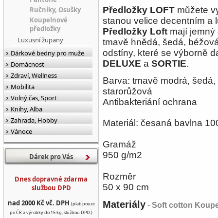
Předložky LOFT
můžete vyb
Ručníky, Osušky
Koupelnové
stanou velice decentním a
předložky
Předložky Loft
mají jemný
Luxusní župany
tmavě hnědá, šedá, béžová
odstíny, které se výborně d
Dárkové bedny pro muže
DELUXE
a
SORTIE
.
Domácnost
Zdraví, Wellness
Barva: tmavě modrá, šedá, 
Mobilita
starorůžová
Volný čas, Sport
Antibakteriání ochrana
Knihy, Alba
Zahrada, Hobby
Materiál: česaná bavlna 
Vánoce
Gramáž
950 g/m2
Dárek pro Vás
Rozměr
Dnes dopravné zdarma
50 x 90 cm
službou DPD
nad 2000 Kč vč. DPH
Materiály
(platí pouze
-
Soft cotton Koup
po ČR a výrobky do 15 kg, službou DPD.)