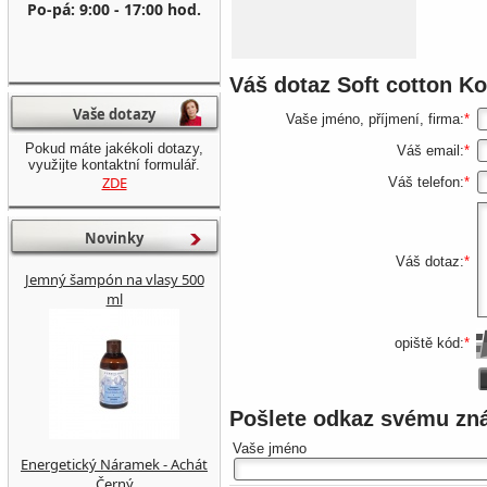
Po-pá: 9:00 - 17:00 hod.
Váš dotaz
Soft cotton K
Vaše dotazy
Vaše jméno, příjmení, firma:
*
Pokud máte jakékoli dotazy,
Váš email:
*
využijte kontaktní formulář.
Vybrat
ZDE
Váš telefon:
*
Novinky
Váš dotaz:
*
Jemný šampón na vlasy 500
ml
opiště kód:
*
Pošlete odkaz svému z
Vaše jméno
Energetický Náramek - Achát
Černý