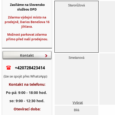
Zasíláme na Slovensko
Starorůžová
službou DPD
Zdarma výdejní místo na
prodejně, Darios Benešova 16
Jihlava.
Možnost parkovat zdarma
přímo před naší prodejnou.
Kontakt
Smetanová
+420728423414
(lze se spojit přes WhatsApp)
Kontakt na telefonu:
Po-pá: 9:00 - 18:00 hod.
so: 9:00 - 12:30 hod.
Vybrat
Otevírací doba:
Bílá