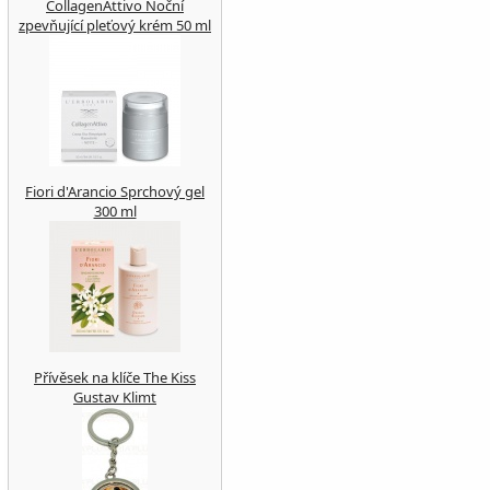
CollagenAttivo Noční
zpevňující pleťový krém 50 ml
Fiori d'Arancio Sprchový gel
300 ml
Přívěsek na klíče The Kiss
Gustav Klimt