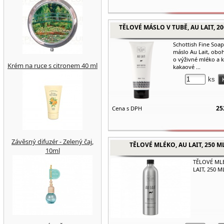
TĚLOVÉ MÁSLO V TUBĚ, AU LAIT, 2
Schottish Fine Soap
máslo Au Lait, obo
o výživné mléko a
Krém na ruce s citronem 40 ml
kakaové ...
ks
25
Cena s DPH
Závěsný difuzér - Zelený čaj,
TĚLOVÉ MLÉKO, AU LAIT, 250 M
10ml
TĚLOVÉ ML
LAIT, 250 M