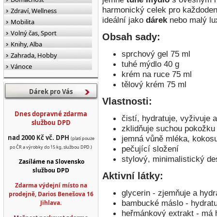
harmonický celek pro každodenn
Zdraví, Wellness
ideální jako
dárek
nebo malý lu
Mobilita
Volný čas, Sport
Obsah sady:
Knihy, Alba
sprchový gel 75 ml
Zahrada, Hobby
tuhé mýdlo 40 g
Vánoce
krém na ruce 75 ml
tělový krém 75 ml
Dárek pro Vás
Vlastnosti:
Dnes dopravné zdarma
čistí, hydratuje, vyživuje 
službou DPD
zklidňuje suchou pokožku
nad 2000 Kč vč. DPH
jemná vůně mléka, kokosu
(platí pouze
po ČR a výrobky do 15 kg, službou DPD.)
pečující složení
stylový, minimalistický de
Zasíláme na Slovensko
službou DPD
Aktivní látky:
Zdarma výdejní místo na
glycerin
- zjemňuje a hydr
prodejně, Darios Benešova 16
bambucké máslo
- hydrat
Jihlava.
heřmánkový extrakt
- má h