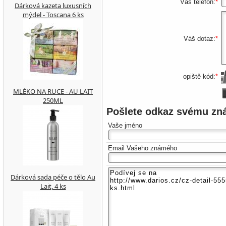
Váš telefon:
*
Dárková kazeta luxusních
mýdel - Toscana 6 ks
Váš dotaz:
*
opiště kód:
*
MLÉKO NA RUCE - AU LAIT
250ML
Pošlete odkaz svému z
Vaše jméno
Email Vašeho známého
Dárková sada péče o tělo Au
Lait, 4 ks