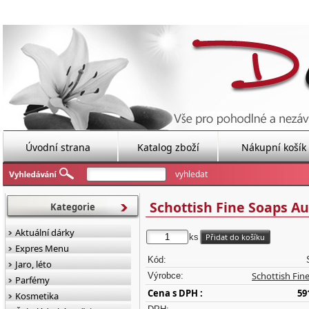
Úvodní strana
Katalog zboží
Nákupní košík
Schottish Fine Soaps Au 
Kategorie
Aktuální dárky
ks
Expres Menu
Kód:
Jaro, léto
Schottish Fin
Výrobce:
Parfémy
Cena s DPH :
59
Kosmetika