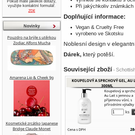
Pokud máte jakékoli dotazy,
Při jakýchkoliv známkách 
využijte kontaktní formulář.
ZDE
Doplňující informace:
Novinky
Vegan & Cruelty Free
vyrobeno ve Skotsku
Pouzdro na brýle s utěrkou
Zodiac Alfons Mucha
Noblesní design v elegantn
Dárek,
který potěší.
Související zboží
- Schottis
Amarena Lip & Cheek 9g
KOUPELOVÝ A SPRCHOVÝ GEL, AU L
300ML
Koupelový a sprcho
Au Lait s jemnou a
příjemnou vůní, s
přírodními výtažky z
ks
Kosmetické zrcátko Japanese
Bridge Claude Monet
28
Cena s DPH