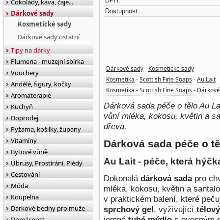
DPH:
Čokolády, káva, čaje...
Dostupnost:
Dárkové sady
Kosmetické sady
Dárkové sady ostatní
Tipy na dárky
Plumeria - muzejní sbírka
Dárkové sady
Kosmetické sady
-
Vouchery
Kosmetika
Scottish Fine Soaps
Au Lait
-
-
Andělé, figury, kočky
Kosmetika
Scottish Fine Soaps
Dárkové
-
-
Aromaterapie
Dárková sada péče o tělo Au Lai
Kuchyň
vůní mléka, kokosu, květin a s
Doprodej
dřeva.
Pyžama, košilky, župany
Vitamíny
Dárková sada péče o těl
Bytové vůně
Au Lait - péče, která hýčk
Ubrusy, Prostírání, Plédy
Cestování
Dokonalá
dárková sada
pro ch
Móda
mléka, kokosu, květin a santal
Koupelna
v praktickém balení, které peču
Dárkové bedny pro muže
sprchový gel
, vyživující
tělov
jemné
tuhé mýdlo
s ovesným 
Domácnost