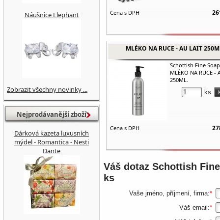
26
Cena s DPH
Náušnice Elephant
MLÉKO NA RUCE - AU LAIT 250M
Schottish Fine Soap
MLÉKO NA RUCE - A
250ML.
Zobrazit všechny novinky ...
ks
Nejprodávanější zboží
27
Cena s DPH
Dárková kazeta luxusních
mýdel - Romantica - Nesti
Dante
Váš dotaz
Schottish Fine
ks
Vaše jméno, příjmení, firma:
*
Váš email:
*