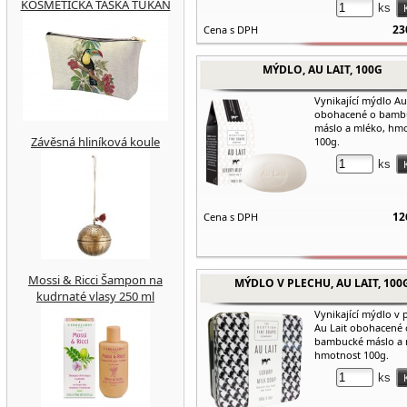
KOSMETICKÁ TAŠKA TUKAN
ks
23
Cena s DPH
MÝDLO, AU LAIT, 100G
Vynikající mýdlo Au
obohacené o bamb
máslo a mléko, hm
Závěsná hliníková koule
100g.
ks
12
Cena s DPH
Mossi & Ricci Šampon na
MÝDLO V PLECHU, AU LAIT, 100
kudrnaté vlasy 250 ml
Vynikající mýdlo v 
Au Lait obohacené 
bambucké máslo a 
hmotnost 100g.
ks