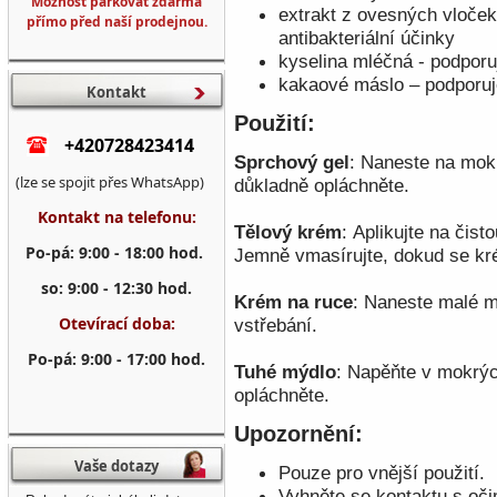
Možnost parkovat zdarma
extrakt z ovesných vloček
přímo před naší prodejnou.
antibakteriální účinky
kyselina mléčná
- podporu
kakaové máslo
– podporuj
Kontakt
Použití:
+420728423414
Sprchový gel
:
Naneste na mokr
(lze se spojit přes WhatsApp)
důkladně opláchněte.
Kontakt na telefonu:
Tělový krém
:
Aplikujte na čist
Po-pá: 9:00 - 18:00 hod.
Jemně vmasírujte, dokud se kr
so: 9:00 - 12:30 hod.
Krém na ruce
:
Naneste malé mn
Otevírací doba:
vstřebání.
Po-pá: 9:00 - 17:00 hod.
Tuhé mýdlo
:
Napěňte v mokrých
opláchněte.
Upozornění:
Vaše dotazy
Pouze pro vnější použití.
Vyhněte se kontaktu s oč