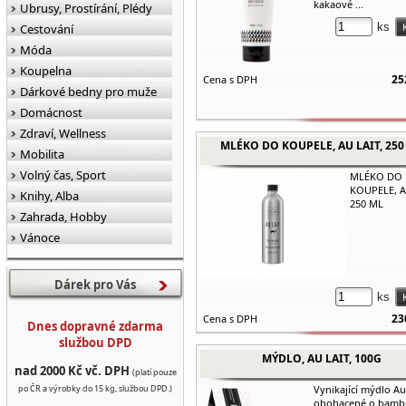
kakaové ...
Ubrusy, Prostírání, Plédy
ks
Cestování
Móda
Koupelna
25
Cena s DPH
Dárkové bedny pro muže
Domácnost
Zdraví, Wellness
MLÉKO DO KOUPELE, AU LAIT, 250
Mobilita
Volný čas, Sport
MLÉKO DO
KOUPELE, A
Knihy, Alba
250 ML
Zahrada, Hobby
Vánoce
Dárek pro Vás
ks
23
Cena s DPH
Dnes dopravné zdarma
službou DPD
MÝDLO, AU LAIT, 100G
nad 2000 Kč vč. DPH
(platí pouze
po ČR a výrobky do 15 kg, službou DPD.)
Vynikající mýdlo Au
obohacené o bamb