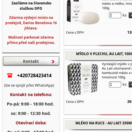
Zasíláme na Slovensko
máslo a mléko, hm
100g.
službou DPD
ks
Zdarma výdejní místo na
prodejně, Darios Benešova 16
Jihlava.
12
Cena s DPH
Možnost parkovat zdarma
přímo před naší prodejnou.
MÝDLO V PLECHU, AU LAIT, 100
Kontakt
Vynikající mýdlo v 
Au Lait obohacené 
bambucké máslo a 
+420728423414
hmotnost 100g.
ks
(lze se spojit přes WhatsApp)
Kontakt na telefonu:
26
Cena s DPH
Po-pá: 9:00 - 18:00 hod.
so: 9:00 - 12:30 hod.
Otevírací doba:
MLÉKO NA RUCE - AU LAIT 250M