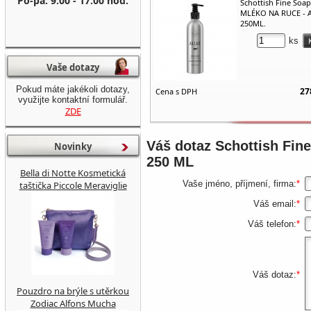
Po-pá: 9:00 - 17:00 hod.
Schottish Fine Soap
MLÉKO NA RUCE - A
250ML.
ks
Vaše dotazy
Pokud máte jakékoli dotazy,
27
Cena s DPH
využijte kontaktní formulář.
ZDE
Váš dotaz
Schottish Fi
Novinky
250 ML
Bella di Notte Kosmetická
Vaše jméno, příjmení, firma:
*
taštička Piccole Meraviglie
Váš email:
*
Váš telefon:
*
Váš dotaz:
*
Pouzdro na brýle s utěrkou
Zodiac Alfons Mucha