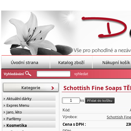
Úvodní strana
Katalog zboží
Nákupní košík
Schottish Fine Soaps T
Kategorie
Aktuální dárky
ks
Expres Menu
Kód:
Jaro, léto
Schottish Fin
Výrobce:
Parfémy
Cena s DPH :
23
Kosmetika