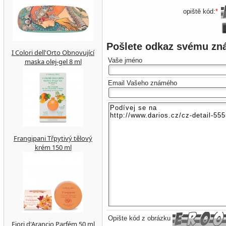
opiště kód:
*
Pošlete odkaz svému z
I Colori dell'Orto Obnovující
Vaše jméno
maska ​​olej-gel 8 ml
Email Vašeho známého
Frangipani Třpytivý tělový
krém 150 ml
Opište kód z obrázku
Fiori d'Arancio Parfém 50 ml