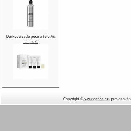
Dárková sada péče o tělo Au
Lait, 4 ks
Copyright ©
www.darios.cz
,
provozován