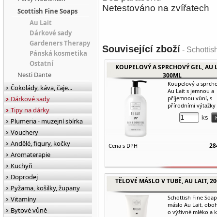
Netestováno na zvířatech
Scottish Fine Soaps
Au Lait
Dárkové sady
Gardeners Therapy
Související zboží
- Schotti
Pánská kosmetika
Ostatní
KOUPELOVÝ A SPRCHOVÝ GEL, AU L
Nesti Dante
300ML
Koupelový a sprcho
Čokolády, káva, čaje...
Au Lait s jemnou a
Dárkové sady
příjemnou vůní, s
přírodními výtažky z
Tipy na dárky
ks
Plumeria - muzejní sbírka
Vouchery
Andělé, figury, kočky
28
Cena s DPH
Aromaterapie
Kuchyň
Doprodej
TĚLOVÉ MÁSLO V TUBĚ, AU LAIT, 2
Pyžama, košilky, župany
Schottish Fine Soap
Vitamíny
máslo Au Lait, obo
Bytové vůně
o výživné mléko a