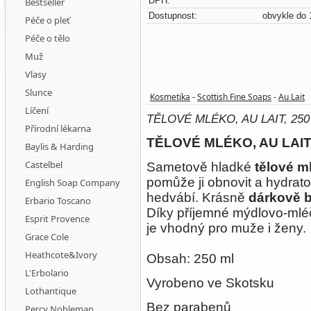
DPH:
Bestseller
Dostupnost:
obvykle do 
Péče o pleť
Péče o tělo
Muž
Vlasy
Slunce
Kosmetika
Scottish Fine Soaps
Au Lait
-
-
Líčení
TĚLOVÉ MLÉKO, AU LAIT, 250
Přírodní lékarna
TĚLOVÉ MLÉKO, AU LAIT,
Baylis & Harding
Castelbel
Sametově hladké
tělové m
pomůže ji obnovit a hydrat
English Soap Company
hedvábí. Krásně
dárkově
Erbario Toscano
Díky příjemné mýdlovo-mléčn
Esprit Provence
je vhodný pro muže i ženy.
Grace Cole
Heathcote&Ivory
Obsah: 250 ml
L'Erbolario
Vyrobeno ve Skotsku
Lothantique
Bez parabenů
Percy Nobleman