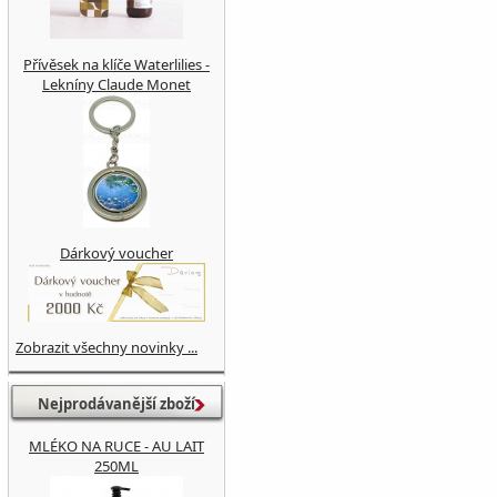
Přívěsek na klíče Waterlilies -
Lekníny Claude Monet
Dárkový voucher
Zobrazit všechny novinky ...
Nejprodávanější zboží
MLÉKO NA RUCE - AU LAIT
250ML