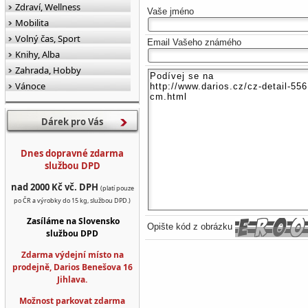
Zdraví, Wellness
Vaše jméno
Mobilita
Volný čas, Sport
Email Vašeho známého
Knihy, Alba
Zahrada, Hobby
Vánoce
Dárek pro Vás
Dnes dopravné zdarma
službou DPD
nad 2000 Kč vč. DPH
(platí pouze
po ČR a výrobky do 15 kg, službou DPD.)
Zasíláme na Slovensko
Opište kód z obrázku
službou DPD
Zdarma výdejní místo na
prodejně, Darios Benešova 16
Jihlava.
Možnost parkovat zdarma