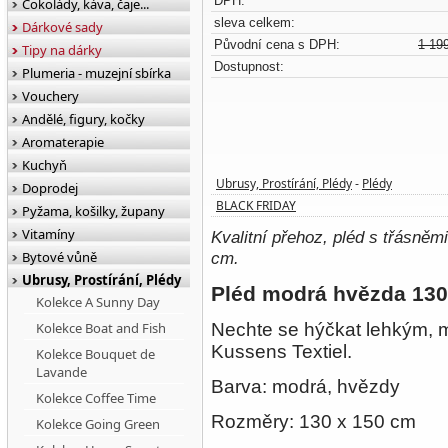
DPH:
Čokolády, káva, čaje...
sleva celkem:
Dárkové sady
Původní cena s DPH:
1 19
Tipy na dárky
Dostupnost:
Plumeria - muzejní sbírka
Vouchery
Andělé, figury, kočky
Aromaterapie
Kuchyň
Ubrusy, Prostírání, Plédy
Plédy
-
Doprodej
BLACK FRIDAY
Pyžama, košilky, župany
Vitamíny
Kvalitní přehoz, pléd s třásně
Bytové vůně
cm.
Ubrusy, Prostírání, Plédy
Pléd modrá hvězda 130
Kolekce A Sunny Day
Kolekce Boat and Fish
Nechte se hýčkat lehkým,
Kussens Textiel.
Kolekce Bouquet de
Lavande
Barva: modrá, hvězdy
Kolekce Coffee Time
Rozměry: 130 x 150 cm
Kolekce Going Green