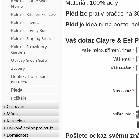
Kolekce Home Sweet
Materiál: 100% acryl
Home
Pléd
lze prát v pračce na 3
Kolekce Kitchen Princess
Kolekce Lavinia
Pléd
je ideální na postel n
Kolekce Lovely Rose
Kolekce Singing Birds
Váš dotaz
Clayre & Eef 
Kolekce Strawberry
Vaše jméno, příjmení, firma:
*
Garden
Váš email:
*
Ubrusy Green Gate
Zástěry
Váš telefon:
*
Doplňky k ubrusům,
rukavice
Plédy
Váš dotaz:
*
Polštáře
Cestování
Móda
opiště kód:
*
Koupelna
Dárkové bedny pro muže
Domácnost
Pošlete odkaz svému z