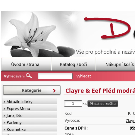
Úvodní strana
Katalog zboží
Nákupní košík
Clayre & Eef Pléd modr
Kategorie
Aktuální dárky
ks
Expres Menu
Kód:
KT0
Jaro, léto
Clayr
Výrobce:
Parfémy
Cena s DPH :
95
Kosmetika