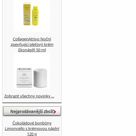
CollagenAttivo Noční
zpevňující pleťový krém
Ekonáplň 50 ml
Zobrazit všechny novinky ...
Nejprodávanější zboží
Čokoládové bonbóny
Limoncello s krémovou náplní
120 g