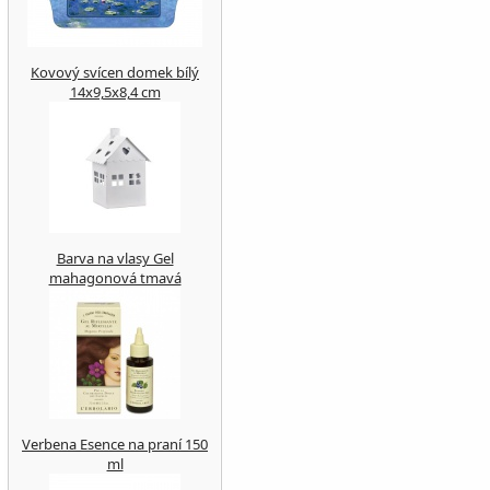
Kovový svícen domek bílý
14x9,5x8,4 cm
Barva na vlasy Gel
mahagonová tmavá
Verbena Esence na praní 150
ml