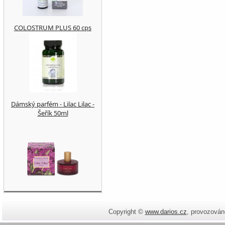
COLOSTRUM PLUS 60 cps
Dámský parfém - Lilac Lilac -
Šeřík 50ml
Copyright ©
www.darios.cz
,
provozován