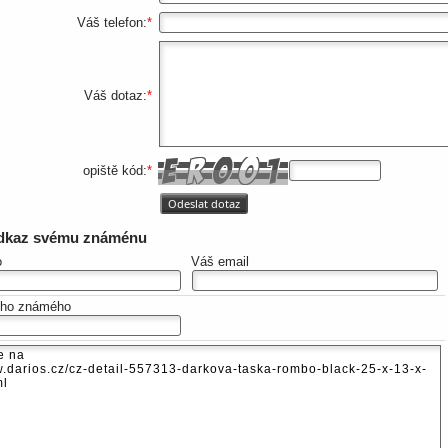
Váš telefon:
*
Váš dotaz:
*
opiště kód:
*
odkaz svému známénu
o
Váš email
eho známého