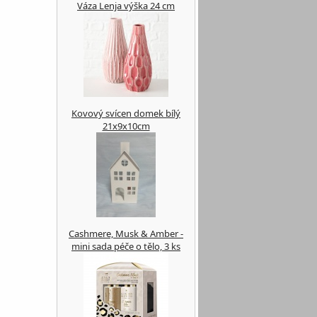
Váza Lenja výška 24 cm
Kovový svícen domek bílý
21x9x10cm
Cashmere, Musk & Amber -
mini sada péče o tělo, 3 ks