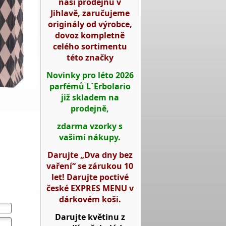
naší prodejnu v
Jihlavě, zaručujeme
originály od výrobce,
dovoz kompletně
celého sortimentu
této značky
Novinky pro léto 2026
parfémů L´Erbolario
již skladem na
prodejně,
zdarma vzorky s
vašimi nákupy.
Darujte „Dva dny bez
vaření“ se zárukou 10
let! Darujte poctivé
české EXPRES MENU v
dárkovém koši.
Darujte květinu z