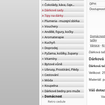
DPH:
Čokolády, káva, čaje...
Dostupnost
Dárkové sady
Tipy na dárky
Plumeria - muzejní sbírka
Vouchery
Andělé, figury, kočky
Domácnost
Aromaterapie
tašky
Kuchyň
Vánoce
Kr
-
Doprodej
Dárková taš
Pyžama, košilky, župany
Vitamíny
Dárková 
Bytové vůně
Dárková ta
Ubrusy, Prostírání, Plédy
Velikost: 
Cestování
Materiál: p
Móda
Koupelna
Váš dota
Dárkové bedny pro muže
Domácnost
Va
Retro cedule