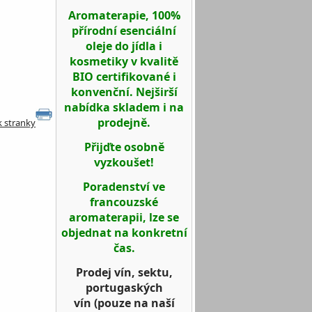
Aromaterapie, 100%
přírodní esenciální
oleje do jídla i
kosmetiky v kvalitě
BIO certifikované i
konvenční. Nejširší
nabídka skladem i na
prodejně.
k stranky
Přijďte osobně
vyzkoušet!
Poradenství ve
francouzské
aromaterapii, lze se
objednat na konkretní
čas.
Prodej vín, sektu,
portugaských
vín
(pouze na naší