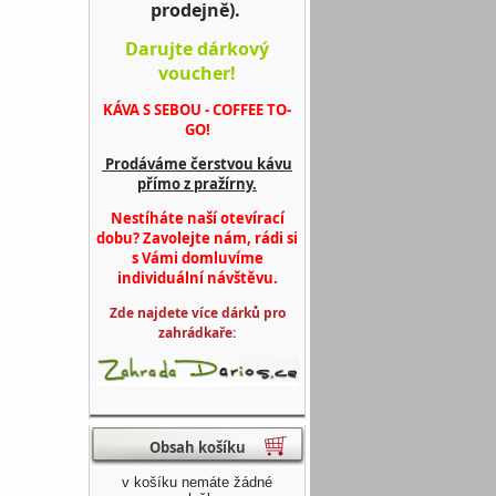
prodejně).
Darujte dárkový
voucher!
KÁVA S SEBOU - COFFEE TO-
GO!
Prodáváme čerstvou kávu
přímo z pražírny.
Nestíháte naší otevírací
dobu? Zavolejte nám, rádi si
s Vámi domluvíme
individuální návštěvu.
Zde najdete více dárků pro
zahrádkaře:
Obsah košíku
v košíku nemáte žádné