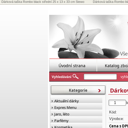
Dárková taška Rombo black střední 25 x 13 x 33 cm Stewo
Dárková taška Rombo bla
Úvodní strana
Katalog zbo
Dárkov
Kategorie
Aktuální dárky
Expres Menu
Kód:
Jaro, léto
Výrobce:
Parfémy
Cena s DP
Kosmetika