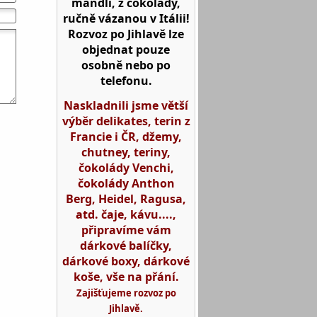
mandlí, z čokolády,
ručně vázanou v Itálii!
Rozvoz po Jihlavě lze
objednat pouze
osobně nebo po
telefonu.
Naskladnili jsme větší
výběr delikates, terin z
Francie i ČR, džemy,
chutney, teriny,
čokolády Venchi,
čokolády Anthon
Berg, Heidel, Ragusa,
atd. čaje, kávu....,
připravíme vám
dárkové balíčky,
dárkové boxy, dárkové
koše, vše na přání.
Zajišťujeme rozvoz po
Jihlavě.