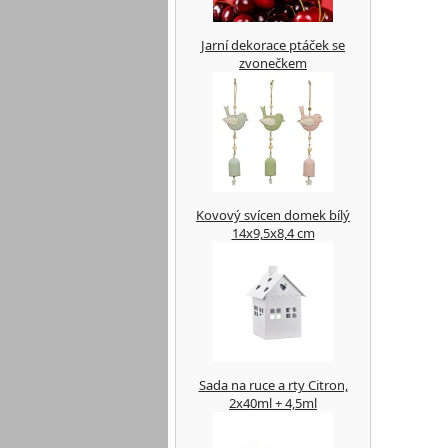
Jarní dekorace ptáček se
zvonečkem
Kovový svícen domek bílý
14x9,5x8,4 cm
Sada na ruce a rty Citron,
2x40ml + 4,5ml