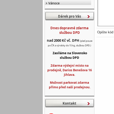
Vánoce
Dárek pro Vás
Dnes dopravné zdarma
službou DPD
Opište kód
nad 2000 Kč vč. DPH
(platí pouze
po ČR a výrobky do 15 kg, službou DPD.)
Zasíláme na Slovensko
službou DPD
Zdarma výdejní místo na
prodejně, Darios Benešova 16
Jihlava.
Možnost parkovat zdarma
přímo před naší prodejnou.
Kontakt