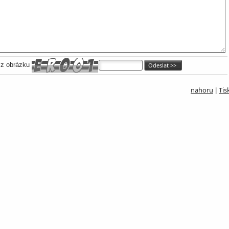
 z obrázku
nahoru
Tis
|