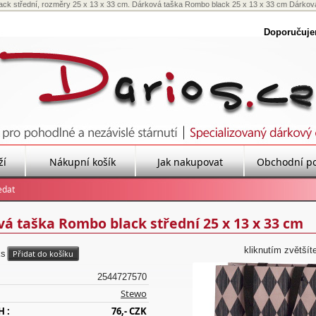
ck střední, rozměry 25 x 13 x 33 cm. Dárková taška Rombo black 25 x 13 x 33 cm Dárková
Doporučuj
ží
Nákupní košík
Jak nakupovat
Obchodní p
á taška Rombo black střední 25 x 13 x 33 cm
kliknutím zvětšít
ks
2544727570
Stewo
H :
76,- CZK