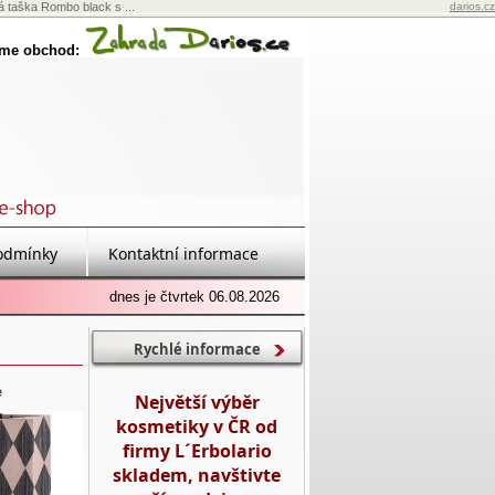
 taška Rombo black s ...
darios.cz
eme obchod:
odmínky
Kontaktní informace
dnes je čtvrtek 06.08.2026
Rychlé informace
e
Největší výběr
kosmetiky v ČR od
firmy L´Erbolario
skladem, navštivte