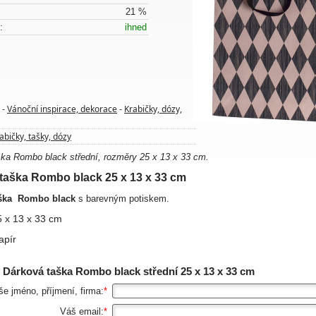
21 %
:
ihned
Vánoční inspirace, dekorace
Krabičky, dózy,
-
-
abičky, tašky, dózy
ka Rombo black střední, rozměry 25 x 13 x 33 cm.
taška Rombo black 25 x 13 x 33 cm
ška
Rombo black
s barevným potiskem.
25 x 13 x 33 cm
apír
z
Dárková taška Rombo black střední 25 x 13 x 33 cm
še jméno, příjmení, firma:
*
Váš email:
*