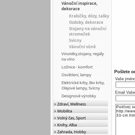
Vánoční inspirace,
dekorace
Krabičky, dózy, tašky
Ozdoby, dekorace
Stojany na vánoční
stromeček
Svícny
Vánoční vůně
Vinotéky,stojany, regály
na víno
Ložnice - komfort
Pošlete 
Osvětlení, lampy
Vaše jmén
Elektrické krby, Bio krby,
Olejové lampy, Svícny
Email Vaš
Designové výrobky
Zdraví, Wellness
Mobilita
Volný čas, Sport
Knihy, Alba
Zahrada, Hobby