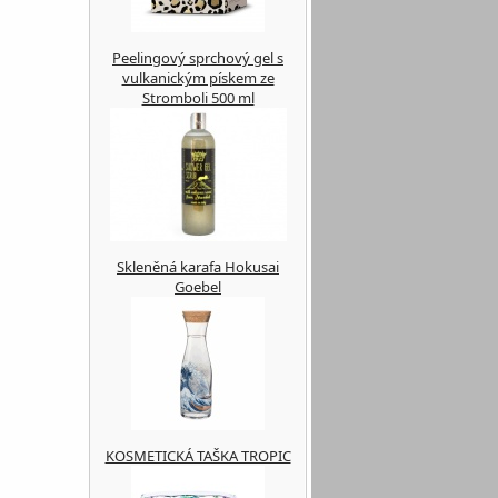
Peelingový sprchový gel s
vulkanickým pískem ze
Stromboli 500 ml
Skleněná karafa Hokusai
Goebel
KOSMETICKÁ TAŠKA TROPIC