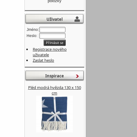
položky
Uživatel
Jméno:
Heslo:
Registrace nového
uživatele
Zaslat heslo
Inspirace
Pléd modrá hvězda 130 x 150
cm