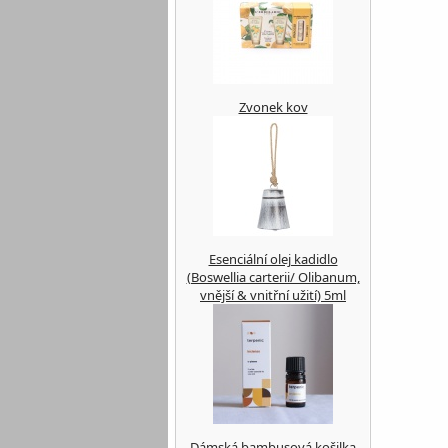
Zvonek kov
Esenciální olej kadidlo
(Boswellia carterii/ Olibanum,
vnější & vnitřní užití) 5ml
Dámská bambusová košilka