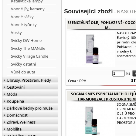
Katalytické lampy
Vonné jíly, kameny
Související zboží
- NASOT
Vonné sáčky
ESENCIÁLNÍ OLEJ POHLAZENÍ - COCC
Vonné tyčinky
ML
Vosky
NASOTERAP
Éterický 100
Svíčky DW Home
přírodní ole
Pohlazení -
Svíčky The MANdle
vhodný k
Svíčky Village Candle
aromaterapii
Svíčky ostatní
Vůně do auta
ks
Ubrusy, Prostírání, Plédy
31
Cena s DPH
Cestování
Móda
SOGNA SMĚS ESENCIÁLNÍCH OLEJŮ
HARMONIZACI PROSTORU 10 M
Koupelna
SOGNA SMĚ
Dárkové bedny pro muže
ESENCIÁLN
OLEJŮ PRO
Domácnost
HARMONIZA
Zdraví, Wellness
PROSTORU 
Mobilita