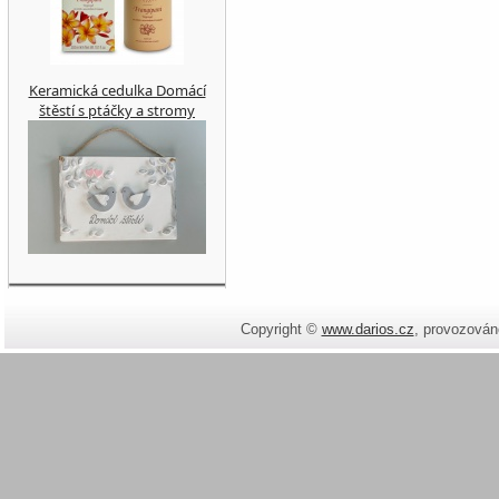
Keramická cedulka Domácí
štěstí s ptáčky a stromy
Copyright ©
www.darios.cz
,
provozován