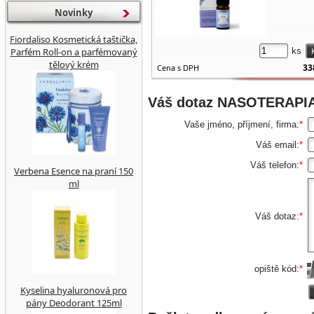
Novinky
Fiordaliso Kosmetická taštička,
Parfém Roll-on a parfémovaný
ks
tělový krém
33
Cena s DPH
Váš dotaz
NASOTERAPIA
Vaše jméno, příjmení, firma:
*
Váš email:
*
Váš telefon:
*
Verbena Esence na praní 150
ml
Váš dotaz:
*
opiště kód:
*
Kyselina hyaluronová pro
pány Deodorant 125ml