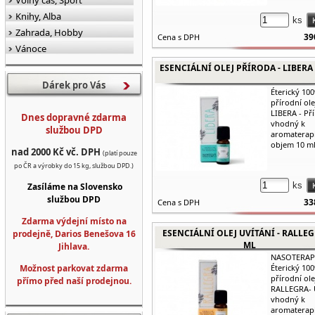
Volný čas, Sport
Knihy, Alba
ks
Zahrada, Hobby
39
Cena s DPH
Vánoce
ESENCIÁLNÍ OLEJ PŘÍRODA - LIBERA
Dárek pro Vás
Éterický 100
přírodní ole
LIBERA - Př
Dnes dopravné zdarma
vhodný k
službou DPD
aromaterapi
objem 10 ml
nad 2000 Kč vč. DPH
(platí pouze
po ČR a výrobky do 15 kg, službou DPD.)
ks
Zasíláme na Slovensko
službou DPD
33
Cena s DPH
Zdarma výdejní místo na
ESENCIÁLNÍ OLEJ UVÍTÁNÍ - RALLEG
prodejně, Darios Benešova 16
ML
Jihlava.
NASOTERAP
Možnost parkovat zdarma
Éterický 100
přírodní ole
přímo před naší prodejnou.
RALLEGRA- 
vhodný k
aromaterapii