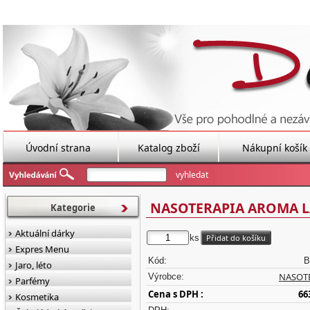
Úvodní strana
Katalog zboží
Nákupní košík
NASOTERAPIA AROMA L
Kategorie
Aktuální dárky
ks
Expres Menu
Kód:
B
Jaro, léto
NASOT
Výrobce:
Parfémy
Cena s DPH :
66
Kosmetika