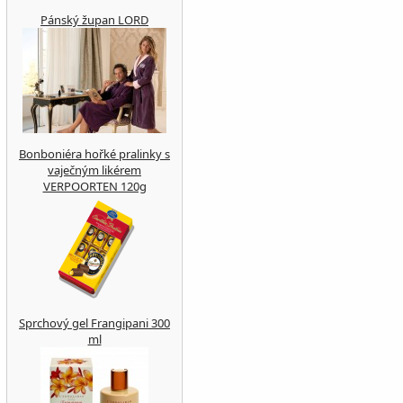
Pánský župan LORD
Bonboniéra hořké pralinky s
vaječným likérem
VERPOORTEN 120g
Sprchový gel Frangipani 300
ml