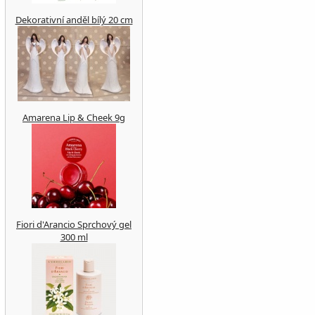
Dekorativní anděl bílý 20 cm
Amarena Lip & Cheek 9g
Fiori d'Arancio Sprchový gel
300 ml