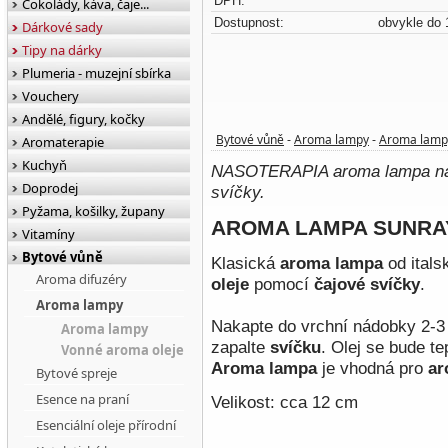
DPH:
Čokolády, káva, čaje...
Dostupnost:
obvykle do 
Dárkové sady
Tipy na dárky
Plumeria - muzejní sbírka
Vouchery
Andělé, figury, kočky
Bytové vůně
Aroma lampy
Aroma lamp
Aromaterapie
-
-
Kuchyň
NASOTERAPIA aroma lampa na o
Doprodej
svíčky.
Pyžama, košilky, župany
AROMA LAMPA SUNRA
Vitamíny
Bytové vůně
Klasická
aroma lampa
od itals
Aroma difuzéry
oleje
pomocí
čajové svíčky
.
Aroma lampy
Nakapte do vrchní nádobky 2-
Aroma lampy
zapalte
svíčku
. Olej se bude te
Vonné aroma oleje
Aroma lampa
je vhodná pro
ar
Bytové spreje
Esence na praní
Velikost: cca 12 cm
Esenciální oleje přírodní