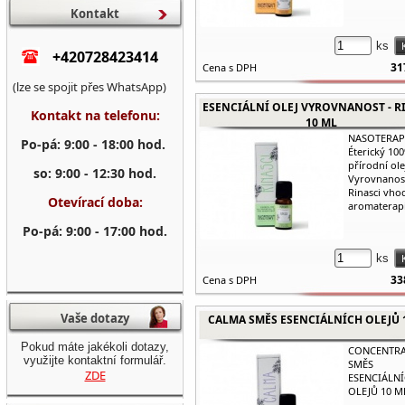
Kontakt
ks
+420728423414
31
Cena s DPH
(lze se spojit přes WhatsApp)
ESENCIÁLNÍ OLEJ VYROVNANOST - R
Kontakt na telefonu:
10 ML
NASOTERAP
Po-pá: 9:00 - 18:00 hod.
Éterický 100
přírodní ole
so: 9:00 - 12:30 hod.
Vyrovnanost
Rinasci vho
Otevírací doba:
aromaterapii
Po-pá: 9:00 - 17:00 hod.
ks
33
Cena s DPH
Vaše dotazy
CALMA SMĚS ESENCIÁLNÍCH OLEJŮ 
Pokud máte jakékoli dotazy,
CONCENTRA
využijte kontaktní formulář.
SMĚS
ZDE
ESENCIÁLN
OLEJŮ 10 M