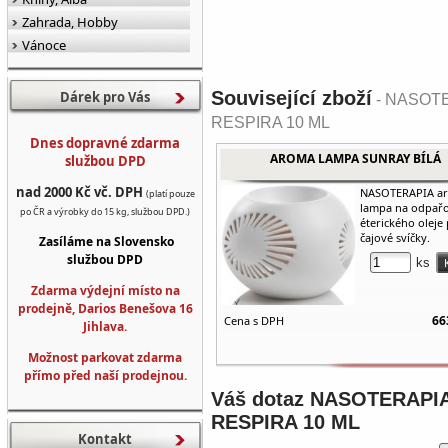
Zahrada, Hobby
Vánoce
Související zboží
Dárek pro Vás
- NASOTE
RESPIRA 10 ML
Dnes dopravné zdarma
AROMA LAMPA SUNRAY BÍLÁ
službou DPD
nad 2000 Kč vč. DPH
NASOTERAPIA a
(platí pouze
lampa na odpař
po ČR a výrobky do 15 kg, službou DPD.)
éterického oleje
čajové svíčky.
Zasíláme na Slovensko
službou DPD
ks
Zdarma výdejní místo na
prodejně, Darios Benešova 16
66
Cena s DPH
Jihlava.
Možnost parkovat zdarma
přímo před naší prodejnou.
Váš dotaz
NASOTERAPIA
RESPIRA 10 ML
Kontakt