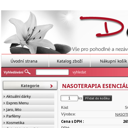
Úvodní strana
Katalog zboží
Nákupní košík
NASOTERAPIA ESENCIÁLN
Kategorie
Aktuální dárky
ks
Expres Menu
Kód:
S
Jaro, léto
NASOT
Výrobce:
Parfémy
Cena s DPH :
26
Kosmetika