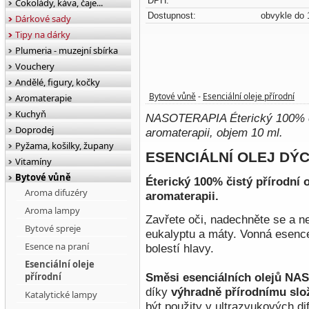
DPH:
Čokolády, káva, čaje...
Dostupnost:
obvykle do 
Dárkové sady
Tipy na dárky
Plumeria - muzejní sbírka
Vouchery
Andělé, figury, kočky
Bytové vůně
Esenciální oleje přírodní
Aromaterapie
-
Kuchyň
NASOTERAPIA Éterický 100% či
Doprodej
aromaterapii, objem 10 ml.
Pyžama, košilky, župany
ESENCIÁLNÍ OLEJ DÝC
Vitamíny
Bytové vůně
Éterický 100% čistý přírodní
Aroma difuzéry
aromaterapii.
Aroma lampy
Zavřete oči, nadechněte se a ne
Bytové spreje
eukalyptu a máty. Vonná esence
Esence na praní
bolestí hlavy.
Esenciální oleje
přírodní
Směsi esenciálních olejů N
díky
výhradně přírodnímu slo
Katalytické lampy
být použity v ultrazvukových d