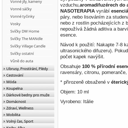
Vonné jíly, kameny
vzduchu,
aromadifuzérech do 
Vonné sáčky
NASOTERAPIA
vyrábí
esenciá
Vonné tyčinky
páry, nebo lisováním za studen
nebo z rostlin pocházejících z 
Vosky
nepoužívá žádná aditiva a barvi
Svíčky DW Home
esence.
Svíčky The MANdle
Návod k použití:
Nakapte 7-8 k
Svíčky Village Candle
ultrasonického difuzeru). Pokud
Svíčky ostatní
počet kapek navýšit.
Vůně do auta
Obsahuje
100 % přírodní
esenc
Ubrusy, Prostírání, Plédy
ravensáry, citronu, pomeranče, 
Cestování
Móda
*
přirozeně obsažené v
éterick
Koupelna
Objem: 10 ml
Dárkové bedny pro muže
Vyrobeno: Itálie
Domácnost
Zdraví, Wellness
Mobilita
Volný čas, Sport
Knihy, Alba