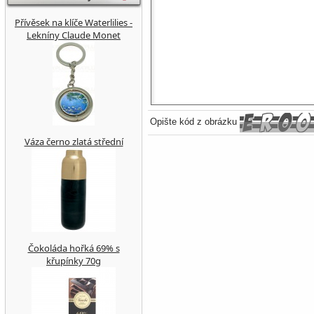
Přívěsek na klíče Waterlilies -
Lekníny Claude Monet
Opište kód z obrázku
Váza černo zlatá střední
Čokoláda hořká 69% s
křupínky 70g