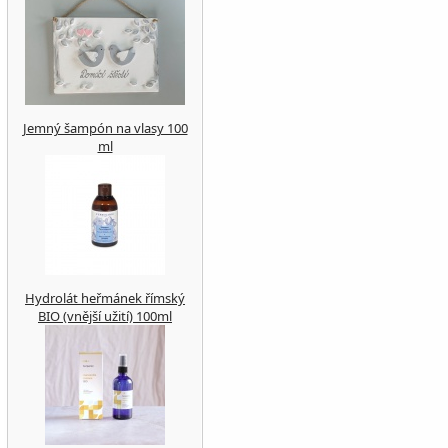
Jemný šampón na vlasy 100
ml
Hydrolát heřmánek římský
BIO (vnější užití) 100ml