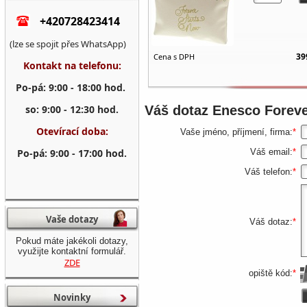
+420728423414
(lze se spojit přes WhatsApp)
39
Cena s DPH
Kontakt na telefonu:
Po-pá: 9:00 - 18:00 hod.
so: 9:00 - 12:30 hod.
Váš dotaz
Enesco Foreve
Otevírací doba:
Vaše jméno, příjmení, firma:
*
Po-pá: 9:00 - 17:00 hod.
Váš email:
*
Váš telefon:
*
Vaše dotazy
Váš dotaz:
*
Pokud máte jakékoli dotazy,
využijte kontaktní formulář.
ZDE
opiště kód:
*
Novinky