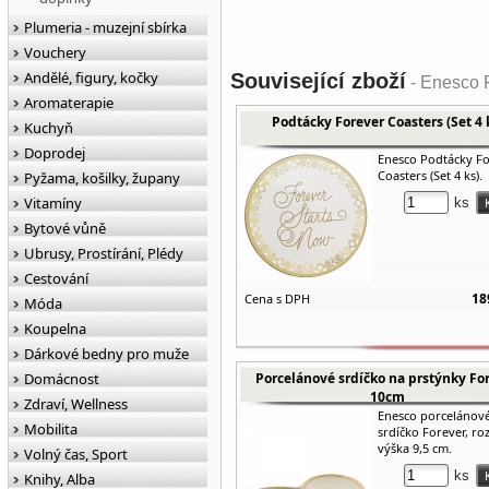
Plumeria - muzejní sbírka
Vouchery
Andělé, figury, kočky
Související zboží
- Enesco F
Aromaterapie
Podtácky Forever Coasters (Set 4 
Kuchyň
Doprodej
Enesco Podtácky F
Coasters (Set 4 ks).
Pyžama, košilky, župany
Vitamíny
ks
Bytové vůně
Ubrusy, Prostírání, Plédy
Cestování
18
Cena s DPH
Móda
Koupelna
Dárkové bedny pro muže
Domácnost
Porcelánové srdíčko na prstýnky For
10cm
Zdraví, Wellness
Enesco porcelánov
Mobilita
srdíčko Forever, r
výška 9,5 cm.
Volný čas, Sport
ks
Knihy, Alba