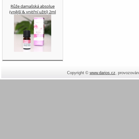
Růže damašská absolue
(vnější & vnitřní užití) 2ml
Copyright ©
www.darios.cz
,
provozován