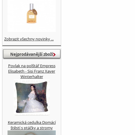
Zobrazit všechny novinky ...
Nejprodávanější zboží
Povlak na polštář Empress
Elisabeth - Sisi Franz Xaver
Winterhalter
Keramická cedulka Domácí
štěstí s ptáčky a stromy