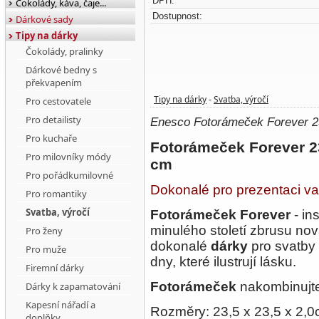
DPH:
Čokolády, káva, čaje...
Dostupnost:
Dárkové sady
Tipy na dárky
Čokolády, pralinky
Dárkové bedny s
překvapením
Tipy na dárky
Svatba, výročí
Pro cestovatele
-
Pro detailisty
Enesco Fotorámeček Forever 2
Pro kuchaře
Fotorámeček Forever 23
Pro milovníky módy
cm
Pro pořádkumilovné
Dokonalé pro prezentaci v
Pro romantiky
Svatba, výročí
Fotorámeček Forever
- in
minulého století zbrusu no
Pro ženy
dokonalé
dárky
pro svatby a
Pro muže
dny, které ilustrují lásku.
Firemní dárky
Fotorámeček
nakombinujte 
Dárky k zapamatování
Kapesní nářadí a
Rozměry: 23,5 x 23,5 x 2,
doplňky