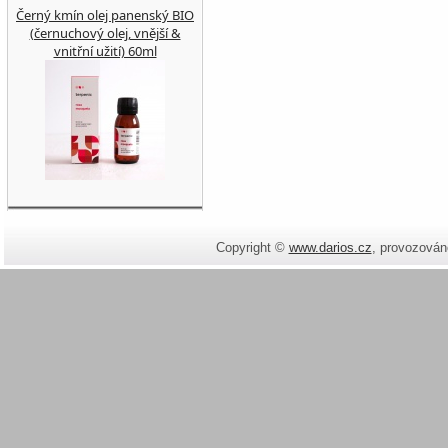
Černý kmín olej panenský BIO
(černuchový olej, vnější &
vnitřní užití) 60ml
Copyright ©
www.darios.cz
,
provozován