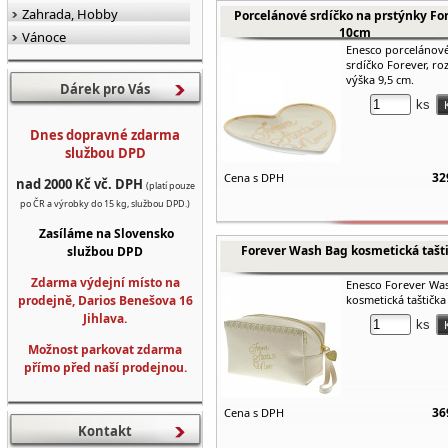
Zahrada, Hobby
Porcelánové srdíčko na prstýnky For
10cm
Vánoce
Enesco porcelánov
srdíčko Forever, r
výška 9,5 cm.
Dárek pro Vás
ks
Dnes dopravné zdarma
službou DPD
32
Cena s DPH
nad 2000 Kč vč. DPH
(platí pouze
po ČR a výrobky do 15 kg, službou DPD.)
Zasíláme na Slovensko
Forever Wash Bag kosmetická tašt
službou DPD
Zdarma výdejní místo na
Enesco Forever Wa
prodejně, Darios Benešova 16
kosmetická taštička
Jihlava.
ks
Možnost parkovat zdarma
přímo před naší prodejnou.
36
Cena s DPH
Kontakt