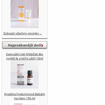
Zobrazit všechny novinky ...
Nejprodávanější zboží
Esenciální olej hřebíček Bio
(vnější & vnitřní užití) 10ml
Kyselina hyaluronová Balzám
na vlasy 150 ml