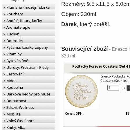
Rozměry: 9,5 x11,5 x 8,0c
Plumeria - muzejní sbírka
Objem: 330ml
Vouchery
Andělé, figury, kočky
Dárek
, který potěší.
Aromaterapie
Kuchyň
Doprodej
Pyžama, košilky, župany
Související zboží
- Enesco H
Vitamíny
330 ml
Bytové vůně
Podtácky Forever Coasters (Set 4 
Ubrusy, Prostírání, Plédy
Cestování
Enesco Podtácky F
Móda
Coasters (Set 4 ks).
Koupelna
ks
Dárkové bedny pro muže
Domácnost
Zdraví, Wellness
18
Cena s DPH
Mobilita
Volný čas, Sport
Knihy, Alba