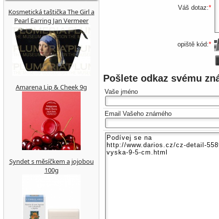
Váš dotaz:
*
Kosmetická taštička The Girl a
Pearl Earring Jan Vermeer
opiště kód:
*
Pošlete odkaz svému z
Amarena Lip & Cheek 9g
Vaše jméno
Email Vašeho známého
Syndet s měsíčkem a jojobou
100g