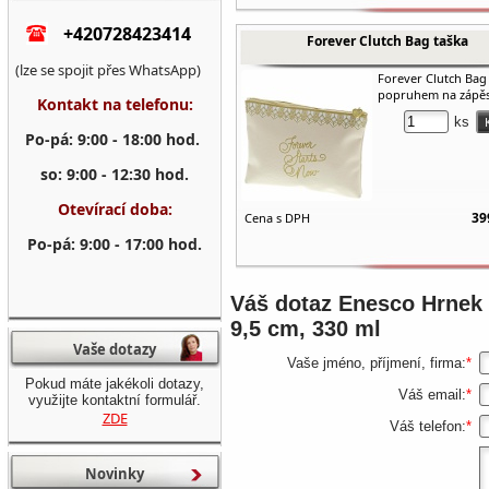
+420728423414
Forever Clutch Bag taška
(lze se spojit přes WhatsApp)
Forever Clutch Bag 
popruhem na zápěs
Kontakt na telefonu:
ks
Po-pá: 9:00 - 18:00 hod.
so: 9:00 - 12:30 hod.
Otevírací doba:
39
Cena s DPH
Po-pá: 9:00 - 17:00 hod.
Váš dotaz
Enesco Hrnek 
9,5 cm, 330 ml
Vaše dotazy
Vaše jméno, příjmení, firma:
*
Pokud máte jakékoli dotazy,
Váš email:
*
využijte kontaktní formulář.
ZDE
Váš telefon:
*
Novinky