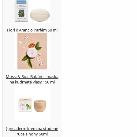
Fiori d'Arancio Parfém 50 ml
Mossi & Ricci Balzám - maska
na kudrnaté vlasy 150 ml
Igneaderm krém na studené
ruce a nohy 50ml