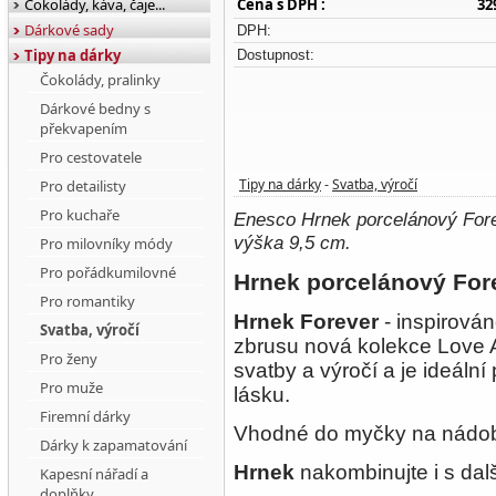
Čokolády, káva, čaje...
Cena s DPH :
32
Dárkové sady
DPH:
Tipy na dárky
Dostupnost:
Čokolády, pralinky
Dárkové bedny s
překvapením
Pro cestovatele
Tipy na dárky
Svatba, výročí
Pro detailisty
-
Pro kuchaře
Enesco Hrnek porcelánový For
výška 9,5 cm.
Pro milovníky módy
Pro pořádkumilovné
Hrnek porcelánový For
Pro romantiky
Hrnek Forever
- inspirován
Svatba, výročí
zbrusu nová kolekce Love 
Pro ženy
svatby a výročí a je ideální p
Pro muže
lásku.
Firemní dárky
Vhodné do myčky na nádob
Dárky k zapamatování
Hrnek
nakombinujte i s dal
Kapesní nářadí a
doplňky