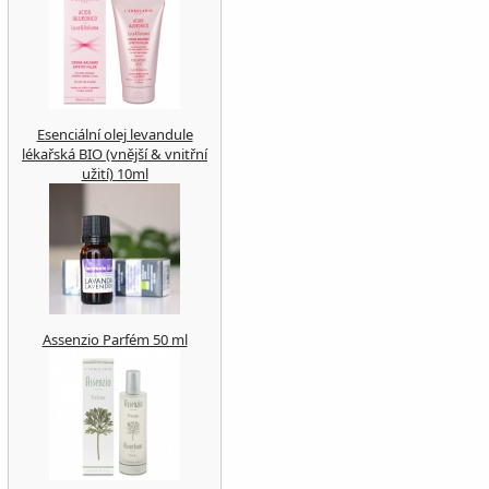
Esenciální olej levandule
lékařská BIO (vnější & vnitřní
užití) 10ml
Assenzio Parfém 50 ml