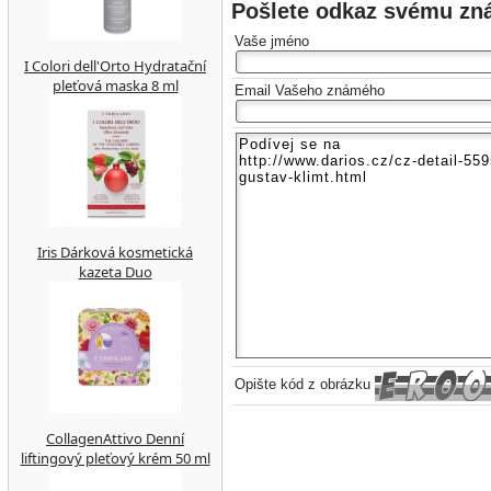
Pošlete odkaz svému z
Vaše jméno
I Colori dell'Orto Hydratační
pleťová maska 8 ml
Email Vašeho známého
Iris Dárková kosmetická
kazeta Duo
Opište kód z obrázku
CollagenAttivo Denní
liftingový pleťový krém 50 ml