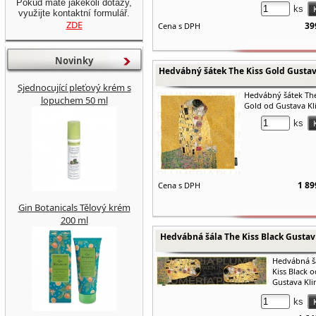
Pokud máte jakékoli dotazy,
ks
využijte kontaktní formulář.
ZDE
39
Cena s DPH
Novinky
Hedvábný šátek The Kiss Gold Gustav
Sjednocující pleťový krém s
Hedvábný šátek The
lopuchem 50 ml
Gold od Gustava Kl
ks
1 89
Cena s DPH
Gin Botanicals Tělový krém
200 ml
Hedvábná šála The Kiss Black Gustav
Hedvábná š
Kiss Black o
Gustava Kli
ks