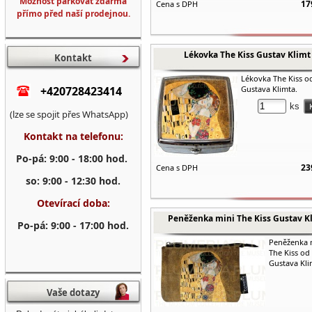
Možnost parkovat zdarma
17
Cena s DPH
přímo před naší prodejnou.
Lékovka The Kiss Gustav Klimt
Kontakt
Lékovka The Kiss o
+420728423414
Gustava Klimta.
ks
(lze se spojit přes WhatsApp)
Kontakt na telefonu:
Po-pá: 9:00 - 18:00 hod.
23
Cena s DPH
so: 9:00 - 12:30 hod.
Otevírací doba:
Peněženka mini The Kiss Gustav K
Po-pá: 9:00 - 17:00 hod.
Peněženka 
The Kiss od
Gustava Kli
Vaše dotazy