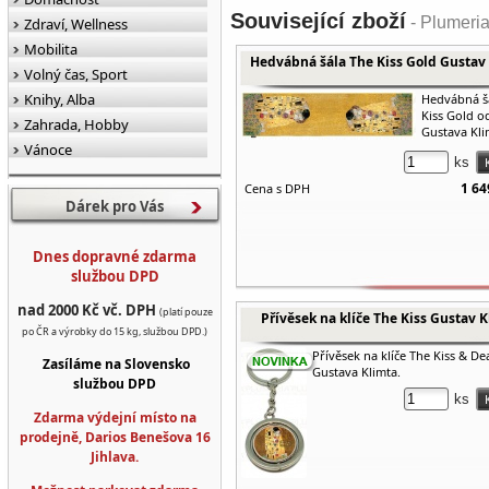
Související zboží
- Plumeria
Zdraví, Wellness
Mobilita
Hedvábná šála The Kiss Gold Gustav
Volný čas, Sport
Knihy, Alba
Hedvábná š
Kiss Gold o
Zahrada, Hobby
Gustava Kli
Vánoce
ks
1 64
Cena s DPH
Dárek pro Vás
Dnes dopravné zdarma
službou DPD
nad 2000 Kč vč. DPH
(platí pouze
Přívěsek na klíče The Kiss Gustav K
po ČR a výrobky do 15 kg, službou DPD.)
Přívěsek na klíče The Kiss & De
Zasíláme na Slovensko
Gustava Klimta.
službou DPD
ks
Zdarma výdejní místo na
prodejně, Darios Benešova 16
Jihlava.