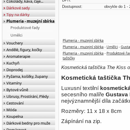
DPH:
Čokolády, káva, čaje...
Dostupnost:
obvykle do 1 - 
Dárkové sady
Tipy na dárky
Plumeria - muzejní sbírka
Produktové řady
Umělci
Plumeria - muzejní sbírka
Vouchery
Plumeria - muzejní sbírka
Umělci
Gusta
-
-
Andělé, figury, kočky
Plumeria - muzejní sbírka
Produktové řa
-
Aromaterapie
taštičky
Kuchyň
Kosmetická taštička The Kiss o
Doprodej
Pyžama, košilky, župany
Kosmetická taštička Th
Vitamíny
Luxusní t
extilní
kosmetická
Bytové vůně
secesního malíře
Gustava 
Ubrusy, Prostírání, Plédy
nejvýznamnější díla začátku 
Cestování
Móda
Rozměry: 11 x 18 x 8cm
Koupelna
Zápínání na zip.
Dárkové bedny pro muže
Domácnost