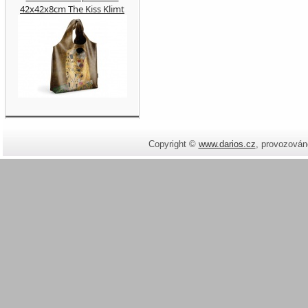
42x42x8cm The Kiss Klimt
Copyright ©
www.darios.cz
,
provozován