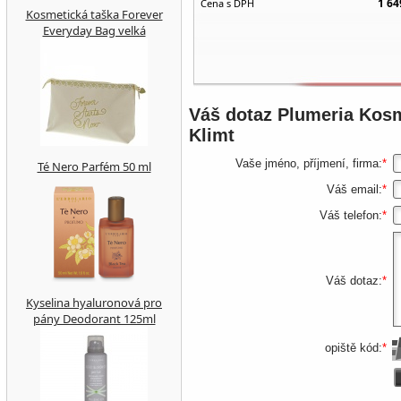
1 64
Cena s DPH
Kosmetická taška Forever
Everyday Bag velká
Váš dotaz
Plumeria Kosm
Klimt
Vaše jméno, příjmení, firma:
*
Té Nero Parfém 50 ml
Váš email:
*
Váš telefon:
*
Váš dotaz:
*
Kyselina hyaluronová pro
pány Deodorant 125ml
opiště kód:
*