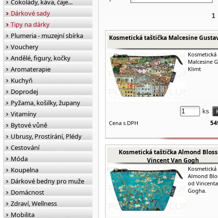
Čokolády, káva, čaje...
Dárkové sady
1
Tipy na dárky
Plumeria - muzejní sbírka
Kosmetická taštička Malcesine Gusta
Vouchery
Kosmetická 
Andělé, figury, kočky
Malcesine G
Aromaterapie
Klimt
Kuchyň
Doprodej
Pyžama, košilky, župany
ks
Vitamíny
54
Cena s DPH
Bytové vůně
Ubrusy, Prostírání, Plédy
Cestování
Kosmetická taštička Almond Blos
Móda
Vincent Van Gogh
Kosmetická 
Koupelna
Almond Bl
Dárkové bedny pro muže
od Vincent
Gogha.
Domácnost
Zdraví, Wellness
Mobilita