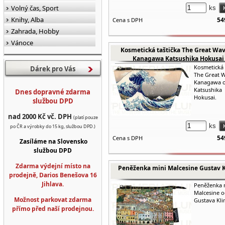
Volný čas, Sport
ks
Knihy, Alba
54
Cena s DPH
Zahrada, Hobby
Vánoce
Kosmetická taštička The Great Wav
Kanagawa Katsushika Hokusai
Kosmetická 
Dárek pro Vás
The Great 
Kanagawa 
Katsushika
Dnes dopravné zdarma
Hokusai.
službou DPD
nad 2000 Kč vč. DPH
(platí pouze
ks
po ČR a výrobky do 15 kg, službou DPD.)
54
Cena s DPH
Zasíláme na Slovensko
službou DPD
Zdarma výdejní místo na
Peněženka mini Malcesine Gustav 
prodejně, Darios Benešova 16
Jihlava.
Peněženka 
Malcesine 
Možnost parkovat zdarma
Gustava Kli
přímo před naší prodejnou.