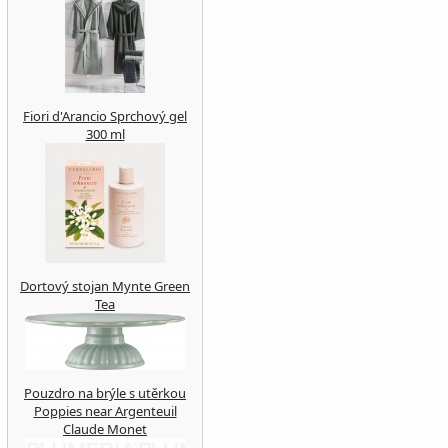
Fiori d'Arancio Sprchový gel
300 ml
Dortový stojan Mynte Green
Tea
Pouzdro na brýle s utěrkou
Poppies near Argenteuil
Claude Monet