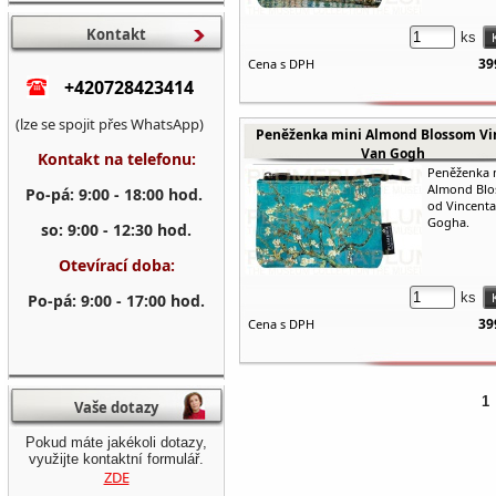
Kontakt
ks
39
Cena s DPH
+420728423414
(lze se spojit přes WhatsApp)
Peněženka mini Almond Blossom Vi
Van Gogh
Kontakt na telefonu:
Peněženka 
Almond Bl
Po-pá: 9:00 - 18:00 hod.
od Vincent
Gogha.
so: 9:00 - 12:30 hod.
Otevírací doba:
ks
Po-pá: 9:00 - 17:00 hod.
39
Cena s DPH
1
Vaše dotazy
Pokud máte jakékoli dotazy,
využijte kontaktní formulář.
ZDE