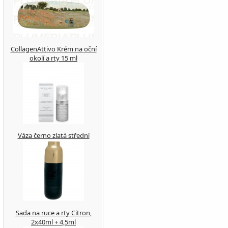
CollagenAttivo Krém na oční
okolí a rty 15 ml
Váza černo zlatá střední
Sada na ruce a rty Citron,
2x40ml + 4,5ml