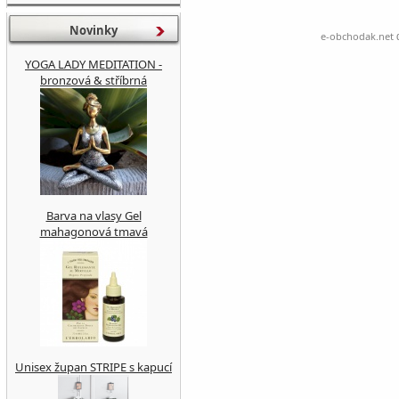
Novinky
e-obchodak.net
d
YOGA LADY MEDITATION -
bronzová & stříbrná
Barva na vlasy Gel
mahagonová tmavá
Unisex župan STRIPE s kapucí