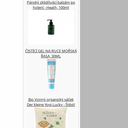
Pánský zklidňující balzám po
holení - Heath, 100ml
ČISTÍCÍ GEL NA RUCE MOŘSKÁ
ŘASA, 30ML
Bio Vonný organický sáček
Der kleine Yogi Lucky - Štěstí