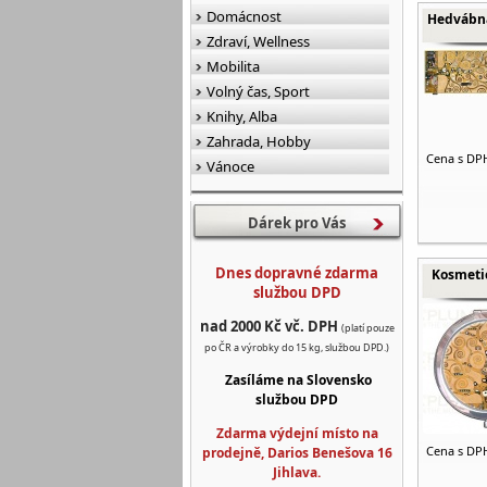
Domácnost
Hedvábná 
Zdraví, Wellness
Mobilita
Volný čas, Sport
Knihy, Alba
Zahrada, Hobby
Cena s DP
Vánoce
Dárek pro Vás
Dnes dopravné zdarma
Kosmetic
službou DPD
nad 2000 Kč vč. DPH
(platí pouze
po ČR a výrobky do 15 kg, službou DPD.)
Zasíláme na Slovensko
službou DPD
Zdarma výdejní místo na
Cena s DP
prodejně, Darios Benešova 16
Jihlava.