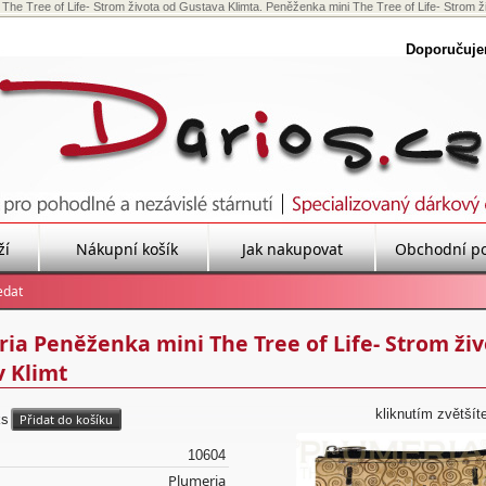
he Tree of Life- Strom života od Gustava Klimta. Peněženka mini The Tree of Life- Strom živo
Doporučuj
ží
Nákupní košík
Jak nakupovat
Obchodní p
ia Peněženka mini The Tree of Life- Strom živ
 Klimt
kliknutím zvětšít
ks
10604
Plumeria