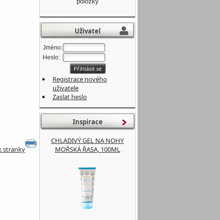
položky
Uživatel
Jméno:
Heslo:
Registrace nového
uživatele
Zaslat heslo
Inspirace
CHLADIVÝ GEL NA NOHY
MOŘSKÁ ŘASA, 100ML
k stranky