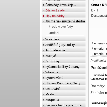
Čokolády, káva, čaje...
Cena s DP
Dárkové sady
DPH:
Tipy na dárky
Dostupnost
Plumeria - muzejní sbírka
Produktové řady
Umělci
Vouchery
Plumeria - 
Andělé, figury, kočky
Plumeria - 
Aromaterapie
Plumeria - 
Kuchyň
Doprodej
Peněženka m
Pyžama, košilky, župany
Peněženk
Vitamíny
Luxusní t
Bytové vůně
Gustava K
Ubrusy, Prostírání, Plédy
Rozměry: 
Cestování
Zápínání n
Móda
Koupelna
Souvisejí
Dárkové bedny pro muže