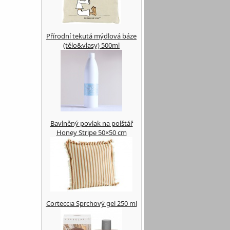
Přírodní tekutá mýdlová báze
(tělo&vlasy) 500ml
Bavlněný povlak na polštář
Honey Stripe 50×50 cm
Corteccia Sprchový gel 250 ml