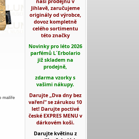
naší prodejnu v
Jihlavě, zaručujeme
originály od výrobce,
dovoz kompletně
celého sortimentu
této značky
Novinky pro léto 2026
parfémů L´Erbolario
již skladem na
prodejně,
zdarma vzorky s
vašimi nákupy.
Darujte „Dva dny bez
o
malíře
vaření“ se zárukou 10
let! Darujte poctivé
české EXPRES MENU v
dárkovém koši.
Darujte květinu z