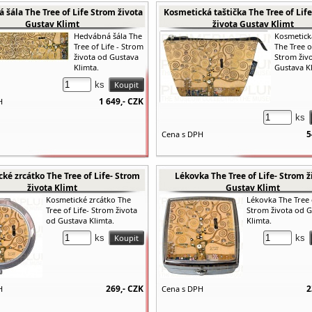
šála The Tree of Life Strom života
Kosmetická taštička The Tree of Lif
Gustav Klimt
života Gustav Klimt
Hedvábná šála The
Kosmetická
Tree of Life - Strom
The Tree o
života od Gustava
Strom živ
Klimta.
Gustava Kl
ks
1 649,-
CZK
H
ks
5
Cena s DPH
ké zrcátko The Tree of Life- Strom
Lékovka The Tree of Life- Strom ž
života Klimt
Gustav Klimt
Kosmetické zrcátko The
Lékovka The Tree o
Tree of Life- Strom života
Strom života od 
od Gustava Klimta.
Klimta.
ks
ks
269,-
CZK
2
H
Cena s DPH