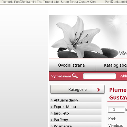
Plumeria Peněženka mini The Tree of Life- Strom života Gustav Klimt
Peněženka mini T
Úvodní strana
Katalog zbo
Plumer
Kategorie
Gustav
Aktuální dárky
Expres Menu
Jaro, léto
Kód:
Parfémy
Výrobce:
Kosmetika