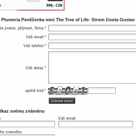
399,-
CZK
H
z
Plumeria Peněženka mini The Tree of Life- Strom života Gustav
še jméno, příjmení, firma:
*
Váš email:
*
Váš telefon:
*
Váš dotaz:
*
opiště kód:
*
odkaz svému známénu
o
Váš email
eho známého