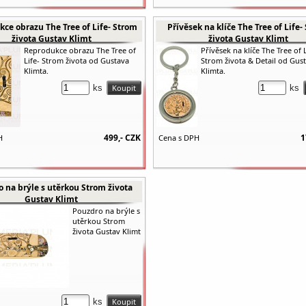
ce obrazu The Tree of Life- Strom
Přívěsek na klíče The Tree of Life-
života Gustav Klimt
života Gustav Klimt
Reprodukce obrazu The Tree of
Přívěsek na klíče The Tree of L
Life- Strom života od Gustava
Strom života & Detail od Gus
Klimta.
Klimta.
ks
ks
499,-
CZK
1
H
Cena s DPH
 na brýle s utěrkou Strom života
Gustav Klimt
Pouzdro na brýle s
utěrkou Strom
života Gustav Klimt
ks