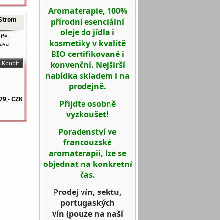
Aromaterapie, 100%
 Strom
přírodní esenciální
oleje do jídla i
ife-
kosmetiky v kvalitě
tava
BIO certifikované i
konvenční. Nejširší
nabídka skladem i na
prodejně.
79,-
CZK
Přijďte osobně
vyzkoušet!
Poradenství ve
francouzské
aromaterapii, lze se
objednat na konkretní
čas.
Prodej vín, sektu,
portugaských
vín
(pouze na naší