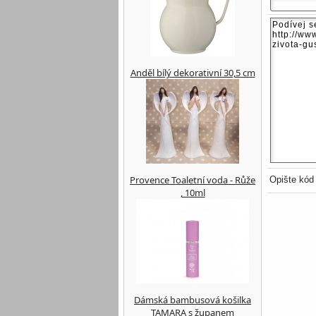
Anděl bílý dekorativní 30,5 cm
Provence Toaletní voda - Růže
Opište kód
, 10ml
Dámská bambusová košilka
TAMARA s županem