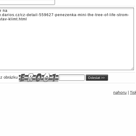
 z obrázku
nahoru
Tis
|