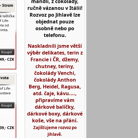
mandlí, z čokolády,
e- Strom
ručně vázanou v Itálii!
Rozvoz po Jihlavě lze
 taštička
objednat pouze
f Life-
ota od
osobně nebo po
imta.
telefonu.
Naskladnili jsme větší
výběr delikates, terin z
Francie i ČR, džemy,
49,-
CZK
chutney, teriny,
čokolády Venchi,
ivota
čokolády Anthon
Berg, Heidel, Ragusa,
f Life-
atd. čaje, kávu....,
Gustava
připravíme vám
dárkové balíčky,
dárkové boxy, dárkové
koše, vše na přání.
Zajišťujeme rozvoz po
39,-
CZK
Jihlavě.