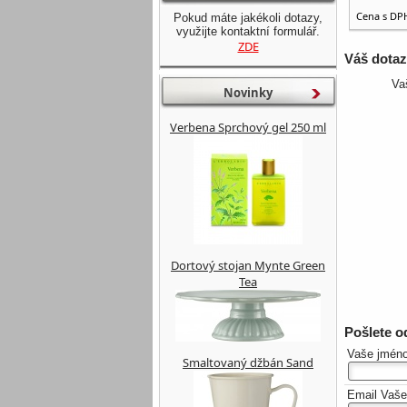
Cena s DP
Pokud máte jakékoli dotazy,
využijte kontaktní formulář.
ZDE
Váš dota
Va
Novinky
Verbena Sprchový gel 250 ml
Dortový stojan Mynte Green
Tea
Pošlete 
Vaše jmén
Smaltovaný džbán Sand
Email Vaš