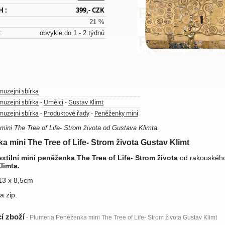
H :
399,- CZK
21 %
:
obvykle do 1 - 2 týdnů
muzejní sbírka
muzejní sbírka
Umělci
Gustav Klimt
-
-
muzejní sbírka
Produktové řady
Peněženky mini
-
-
ini The Tree of Life- Strom života od Gustava Klimta.
a mini The Tree of Life- Strom života Gustav Klimt
extilní mini
peněženka
The Tree of Life- Strom života
od rakouskéh
limta.
13 x 8,5cm
a zip.
cí zboží
- Plumeria Peněženka mini The Tree of Life- Strom života Gustav Klimt