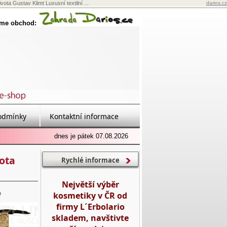
ta Gustav Klimt Luxusní textilní ...
darios.cz
eme obchod:
odmínky
Kontaktní informace
dnes je pátek 07.08.2026
ota
Rychlé informace
Největší výběr
e
kosmetiky v ČR od
firmy L´Erbolario
skladem, navštivte