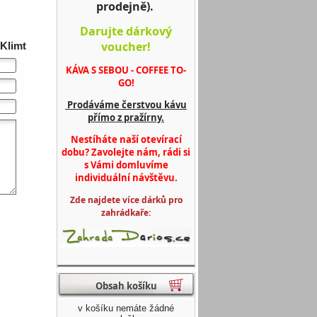
prodejně).
Darujte dárkový
voucher!
 Klimt
KÁVA S SEBOU - COFFEE TO-
GO!
Prodáváme čerstvou kávu
přímo z pražírny.
Nestíháte naší otevírací
dobu? Zavolejte nám, rádi si
s Vámi domluvíme
individuální návštěvu.
Zde najdete více dárků pro
zahrádkaře:
Obsah košíku
v košíku nemáte žádné