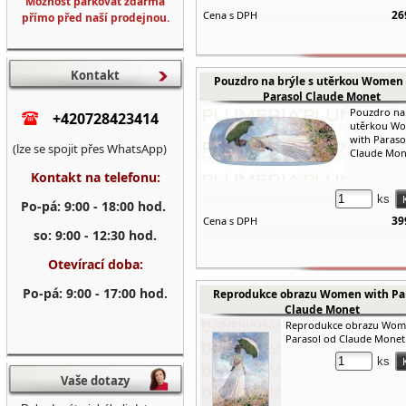
Možnost parkovat zdarma
26
Cena s DPH
přímo před naší prodejnou.
Kontakt
Pouzdro na brýle s utěrkou Women
Parasol Claude Monet
Pouzdro na 
+420728423414
utěrkou W
with Paraso
(lze se spojit přes WhatsApp)
Claude Mon
Kontakt na telefonu:
ks
Po-pá: 9:00 - 18:00 hod.
39
Cena s DPH
so: 9:00 - 12:30 hod.
Otevírací doba:
Po-pá: 9:00 - 17:00 hod.
Reprodukce obrazu Women with Pa
Claude Monet
Reprodukce obrazu Wom
Parasol od Claude Monet
ks
Vaše dotazy