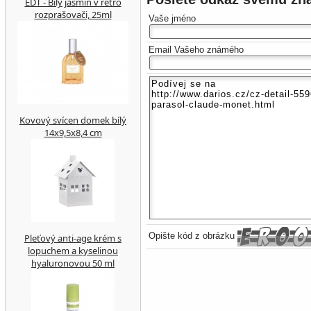
EDT - Bílý jasmín v retro
rozprašovači, 25ml
Vaše jméno
Email Vašeho známého
Kovový svícen domek bílý
14x9,5x8,4 cm
Opište kód z obrázku
Pleťový anti-age krém s
lopuchem a kyselinou
hyaluronovou 50 ml