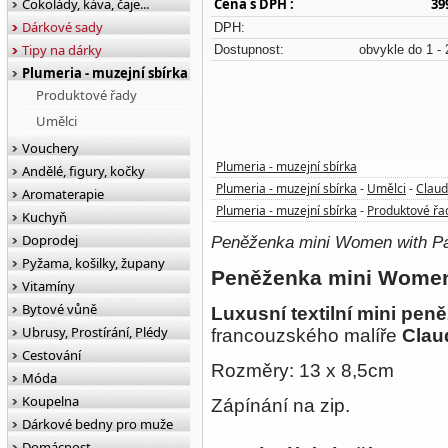
Čokolády, káva, čaje...
Cena s DPH :
39
Dárkové sady
DPH:
Tipy na dárky
Dostupnost:
obvykle do 1 - 
Plumeria - muzejní sbírka
Produktové řady
Umělci
Vouchery
Plumeria - muzejní sbírka
Andělé, figury, kočky
Plumeria - muzejní sbírka
Umělci
Clau
-
-
Aromaterapie
Plumeria - muzejní sbírka
Produktové řa
-
Kuchyň
Doprodej
Peněženka mini Women with Pa
Pyžama, košilky, župany
Peněženka mini Women
Vitamíny
Bytové vůně
Luxusní t
extilní mini
peně
Ubrusy, Prostírání, Plédy
francouzského malíře
Clau
Cestování
Rozměry: 13 x 8,5cm
Móda
Koupelna
Zápínání na zip.
Dárkové bedny pro muže
Domácnost