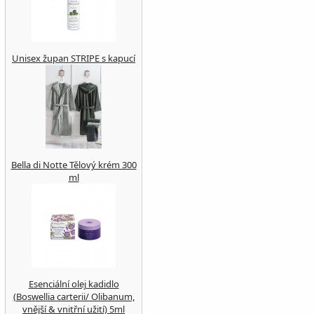
Unisex župan STRIPE s kapucí
Bella di Notte Tělový krém 300
ml
Esenciální olej kadidlo
(Boswellia carterii/ Olibanum,
vnější & vnitřní užití) 5ml