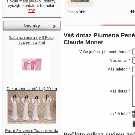
Pokud máte jakékoli dotazy,
využijte kontaktní formulář.
ZDE
49
Cena s DPH
Novinky
Váš dotaz
Plumeria Peně
Sada na ruce a rty 3 Rosa,
Claude Monet
2x40ml + 4,5ml
Vaše jméno, příjmení, firma:
*
Váš email:
*
Váš telefon:
*
Dekorativní anděl bílý 20 cm
Váš dotaz:
*
opiště kód:
*
Esprit Provence Toaletní voda
Pošlete odkaz svému z