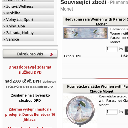
Související zboží
- Plumeri
Zdraví, Wellness
Monet
Mobilita
Volný čas, Sport
Hedvábná šála Women with Parasol 
Monet
Knihy, Alba
Hedvábná š
Zahrada, Hobby
Women wit
Parasol od 
Vánoce
Monet.
ks
Dárek pro Vás
1 64
Cena s DPH
Dnes dopravné zdarma
službou DPD
nad 2000 Kč vč. DPH
(platí pouze
Kosmetické zrcátko Women with Pa
po ČR a výrobky do 15 kg, službou DPD.)
Claude Monet
Zasíláme na Slovensko
Kosmetické zrcátk
službou DPD
with Parasol od Cl
Monet.
Zdarma výdejní místo na
ks
prodejně, Darios Benešova 16
Jihlava.