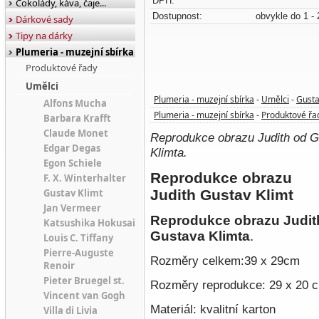
DPH:
Čokolády, káva, čaje...
Dostupnost:
obvykle do 1 - 
Dárkové sady
Tipy na dárky
Plumeria - muzejní sbírka
Produktové řady
Umělci
Plumeria - muzejní sbírka
Umělci
Gusta
-
-
Alfons Mucha
Plumeria - muzejní sbírka
Produktové řa
-
Barbara Krafft
Claude Monet
Reprodukce obrazu Judith od 
Edgar Degas
Klimta.
Egon Schiele
Reprodukce obrazu
F. X. Winterhalter
Gustav Klimt
Judith Gustav Klimt
Jan Vermeer
Reprodukce obrazu
Judit
Katsushika Hokusai
Gustava Klimta
.
Louis C. Tiffany
Pierre-Auguste
Rozměry celkem:39 x 29cm
Renoir
Pieter Bruegel st.
Rozměry reprodukce: 29 x 20 
Vincent van Gogh
Materiál: kvalitní karton
Villa di Livia