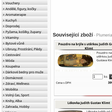
Vouchery
Andělé, figury, kočky
Aromaterapie
Kuchyň
Doprodej
Pyžama, košilky, župany
Související zboží
- Plumeria
Vitamíny
Bytové vůně
Pouzdro na brýle s utěrkou Judith G
Klimt
Ubrusy, Prostírání, Plédy
Pouzdro na 
Cestování
utěrkou Jud
Móda
Gustava Kli
Koupelna
Dárkové bedny pro muže
ks
Domácnost
39
Cena s DPH
Zdraví, Wellness
Mobilita
Volný čas, Sport
Knihy, Alba
Lékovka Judith Gustav Klimt
Zahrada, Hobby
Lékovka Judith od 