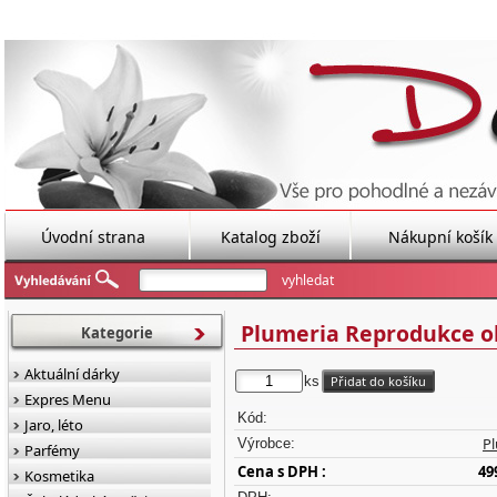
Úvodní strana
Katalog zboží
Nákupní košík
Plumeria Reprodukce ob
Kategorie
Aktuální dárky
ks
Expres Menu
Kód:
Jaro, léto
P
Výrobce:
Parfémy
Cena s DPH :
49
Kosmetika