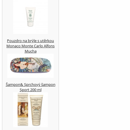
Pouzdro na brýle s utěrkou
Monaco Monte Carlo Alfons
Mucha
Šampon& Sprchový šampon
Sport 200 ml