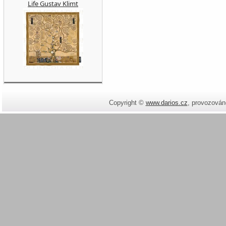
Life Gustav Klimt
Copyright ©
www.darios.cz
,
provozován