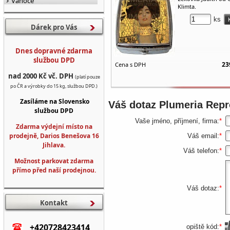
Vánoce
Klimta.
ks
Dárek pro Vás
Dnes dopravné zdarma
službou DPD
23
Cena s DPH
nad 2000 Kč vč. DPH
(platí pouze
po ČR a výrobky do 15 kg, službou DPD.)
Zasíláme na Slovensko
Váš dotaz
Plumeria Repr
službou DPD
Vaše jméno, příjmení, firma:
*
Zdarma výdejní místo na
prodejně, Darios Benešova 16
Váš email:
*
Jihlava.
Váš telefon:
*
Možnost parkovat zdarma
přímo před naší prodejnou.
Váš dotaz:
*
Kontakt
+420728423414
opiště kód:
*