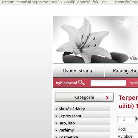
Terpenic Esenciální olej borovice lesní BIO (vnější & vnitřní užití) 10ml
Esenciální olej 
Úvodní strana
Katalog zbo
Terpen
Kategorie
užití)
Aktuální dárky
Expres Menu
Jaro, léto
Kód:
Parfémy
Výrobce:
Kosmetika