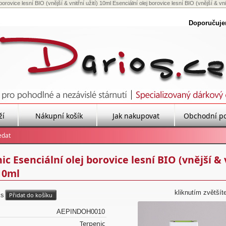
borovice lesní BIO (vnější & vnitřní užití) 10ml Esenciální olej borovice lesní BIO (vnější & vnitř
Doporučuj
ží
Nákupní košík
Jak nakupovat
Obchodní p
ic Esenciální olej borovice lesní BIO (vnější & 
 10ml
kliknutím zvětšít
ks
AEPINDOH0010
Terpenic