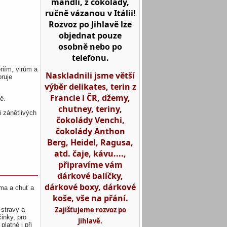
mandlí, z čokolády,
ručně vázanou v Itálii!
Rozvoz po Jihlavě lze
objednat pouze
osobně nebo po
telefonu.
riím, virům a
Naskladnili jsme větší
ruje
výběr delikates, terin z
Francie i ČR, džemy,
ě.
chutney, teriny,
 zánětlivých
čokolády Venchi,
čokolády Anthon
Berg, Heidel, Ragusa,
atd. čaje, kávu....,
připravíme vám
dárkové balíčky,
dárkové boxy, dárkové
oma a chuť a
koše, vše na přání.
Zajišťujeme rozvoz po
stravy a
inky, pro
Jihlavě.
latné i při