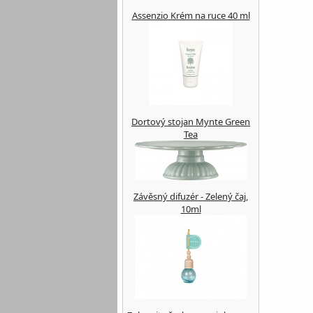
Assenzio Krém na ruce 40 ml
Dortový stojan Mynte Green
Tea
Závěsný difuzér - Zelený čaj,
10ml