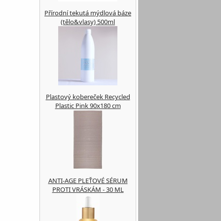
Přírodní tekutá mýdlová báze
(tělo&vlasy) 500ml
Plastový kobereček Recycled
Plastic Pink 90x180 cm
ANTI-AGE PLEŤOVÉ SÉRUM
PROTI VRÁSKÁM - 30 ML