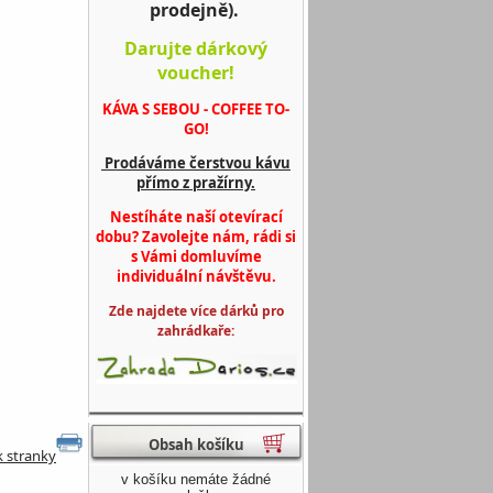
prodejně).
Darujte dárkový
voucher!
KÁVA S SEBOU - COFFEE TO-
GO!
Prodáváme čerstvou kávu
přímo z pražírny.
Nestíháte naší otevírací
dobu? Zavolejte nám, rádi si
s Vámi domluvíme
individuální návštěvu.
Zde najdete více dárků pro
zahrádkaře:
Obsah košíku
k stranky
v košíku nemáte žádné