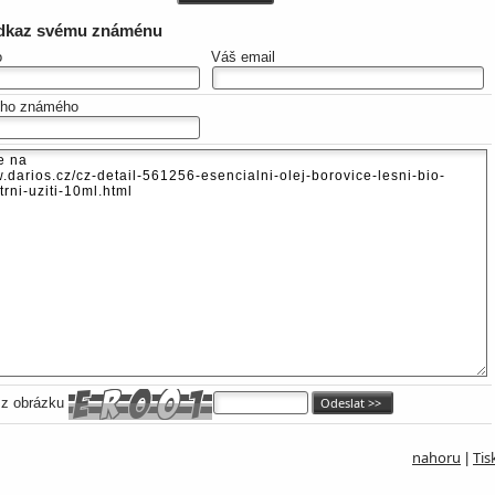
odkaz svému známénu
o
Váš email
eho známého
 z obrázku
nahoru
Tis
|