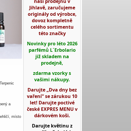
naší prodejnu v
Jihlavě, zaručujeme
originály od výrobce,
dovoz kompletně
celého sortimentu
této značky
Novinky pro léto 2026
parfémů L´Erbolario
již skladem na
prodejně,
zdarma vzorky s
vašimi nákupy.
Terpenic
Darujte „Dva dny bez
vaření“ se zárukou 10
let! Darujte poctivé
bený a
české EXPRES MENU v
dárkovém koši.
jehličí, m
ísto
Darujte květinu z