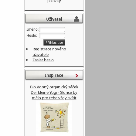
položky
Uživatel
Jméno:
Heslo:
Registrace nového
uživatele
Zaslat heslo
Inspirace
Bio Vonný organický sáček
Der kleine Yogi - Slunce by
mělo pro tebe vždy svítit