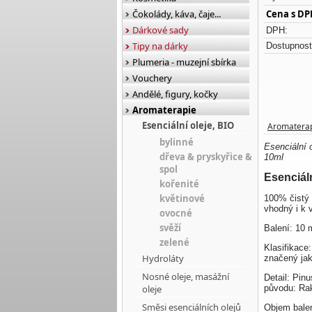
Čokolády, káva, čaje...
Cena s DP
Dárkové sady
DPH:
Tipy na dárky
Dostupnost
Plumeria - muzejní sbírka
Vouchery
Andělé, figury, kočky
Aromaterapie
Esenciální oleje, BIO
Aromatera
bylinné
Esenciální o
dřeva & pryskyřice &
10ml
spol
Esenciáln
kořenité
květinové
100% čistý
vhodný i k v
ovocné
svěží
Balení: 10 
zelené
Klasifikace
Hydroláty
značený ja
Nosné oleje, masážní
Detail:
Pinu
oleje
původu: Ra
Směsi esenciálních olejů
Objem balen