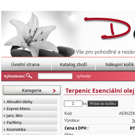
Úvodní strana
Katalog zboží
Nákupní košík
Terpenic Esenciální ole
Kategorie
Aktuální dárky
ks
Expres Menu
Kód:
AEBIZD
Jaro, léto
T
Výrobce:
Parfémy
Cena s DPH :
81
Kosmetika