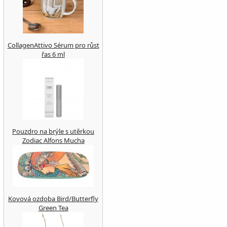
CollagenAttivo Sérum pro růst
řas 6 ml
Pouzdro na brýle s utěrkou
Zodiac Alfons Mucha
Kovová ozdoba Bird/Butterfly
Green Tea