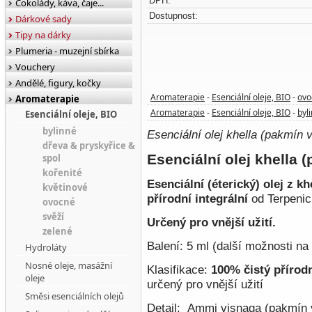
DPH:
Čokolády, káva, čaje...
Dostupnost:
Dárkové sady
Tipy na dárky
Plumeria - muzejní sbírka
Vouchery
Andělé, figury, kočky
Aromaterapie
Esenciální oleje, BIO
ovo
Aromaterapie
-
-
Aromaterapie
Esenciální oleje, BIO
byl
Esenciální oleje, BIO
-
-
bylinné
Esenciální olej khella (pakmín 
dřeva & pryskyřice &
Esenciální olej khella 
spol
kořenité
Esenciální (éterický) olej z 
květinové
přírodní integrální
od Terpenic
ovocné
svěží
Určený pro vnější užití.
zelené
Balení: 5 ml (další možnosti na
Hydroláty
Nosné oleje, masážní
Klasifikace:
100% čistý přírodn
oleje
určený pro
vnější užití
Směsi esenciálních olejů
Detail:
Ammi visnaga (pakmín v