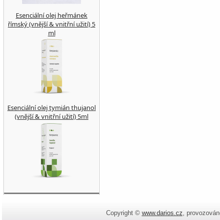
Esenciální olej heřmánek
římský (vnější & vnitřní užití) 5
ml
Esenciální olej tymián thujanol
(vnější & vnitřní užití) 5ml
Copyright ©
www.darios.cz
,
provozován