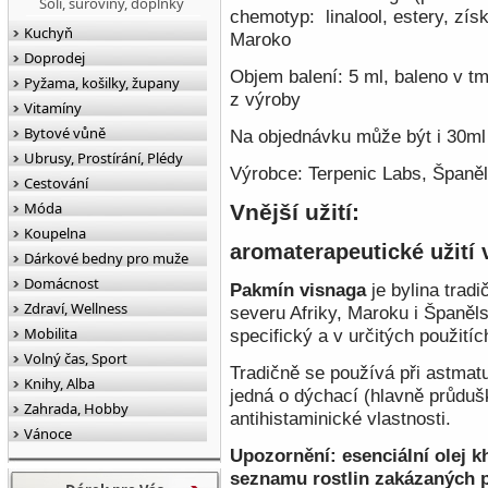
Soli, suroviny, doplňky
chemotyp: linalool, estery, zís
Kuchyň
Maroko
Doprodej
Objem balení: 5 ml, baleno v t
Pyžama, košilky, župany
z výroby
Vitamíny
Bytové vůně
Na objednávku
může být i 30ml 
Ubrusy, Prostírání, Plédy
Výrobce: Terpenic Labs, Španě
Cestování
Móda
Vnější užití:
Koupelna
aromaterapeutické užití 
Dárkové bedny pro muže
Domácnost
Pakmín visnaga
je bylina trad
Zdraví, Wellness
severu Afriky, Maroku i Španěl
Mobilita
specifický a v určitých použití
Volný čas, Sport
Tradičně se používá při astmatu,
Knihy, Alba
jedná o dýchací (hlavně průduš
Zahrada, Hobby
antihistaminické vlastnosti.
Vánoce
Upozornění: esenciální olej kh
seznamu rostlin zakázaných p