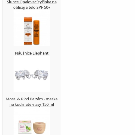
Slunce Opalovací tyčinka na
obličej a tělo SPF 50+
Náušnice Elephant
Mossi & Ricci Balzám - maska
na kudrnaté vlasy 150 ml