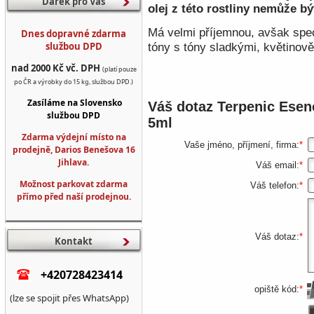
Dárek pro Vás
olej z této rostliny nemůže b
Má velmi příjemnou, avšak speci
Dnes dopravné zdarma
službou DPD
tóny s tóny sladkými, květinov
nad 2000 Kč vč. DPH
(platí pouze
po ČR a výrobky do 15 kg, službou DPD.)
Zasíláme na Slovensko
Váš dotaz
Terpenic Esenc
službou DPD
5ml
Zdarma výdejní místo na
Vaše jméno, příjmení, firma:
*
prodejně, Darios Benešova 16
Jihlava.
Váš email:
*
Možnost parkovat zdarma
Váš telefon:
*
přímo před naší prodejnou.
Váš dotaz:
*
Kontakt
+420728423414
opiště kód:
*
(lze se spojit přes WhatsApp)