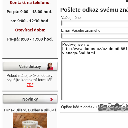
Kontakt na telefonu:
Pošlete odkaz svému z
Po-pá: 9:00 - 18:00 hod.
Vaše jméno
so: 9:00 - 12:30 hod.
Otevírací doba:
Email Vašeho známého
Po-pá: 9:00 - 17:00 hod.
Vaše dotazy
Pokud máte jakékoli dotazy,
využijte kontaktní formulář.
ZDE
Novinky
Opište kód z obrázku
Hrnek Dillard, Dudley a Bill 0,4 l