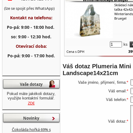
Skládací ná
(lze se spojit přes WhatsApp)
taška 42x4
Winterland
Kontakt na telefonu:
Bruegel
Po-pá: 9:00 - 18:00 hod.
so: 9:00 - 12:30 hod.
ks
Otevírací doba:
39
Cena s DPH
Po-pá: 9:00 - 17:00 hod.
Váš dotaz
Plumeria Mini
Landscape14x21cm
Vaše jméno, příjmení, firma:
*
Vaše dotazy
Váš email:
*
Pokud máte jakékoli dotazy,
využijte kontaktní formulář.
Váš telefon:
*
ZDE
Novinky
Váš dotaz:
*
Čokoláda hořká 69% s