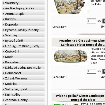
od Pieter B
Vouchery
the Elder.
Andělé, figury, kočky
Aromaterapie
Kuchyň
ks
Doprodej
54
Cena s DPH
Pyžama, košilky, župany
Vitamíny
Bytové vůně
Pouzdro na brýle s utěrkou Wint
Landscape Pieter Bruegel the ..
Ubrusy, Prostírání, Plédy
Pouzdro na 
Cestování
utěrkou Wi
Landscape 
Móda
Pieter Brue
Koupelna
Elder.
Dárkové bedny pro muže
ks
Domácnost
39
Cena s DPH
Zdraví, Wellness
Mobilita
Volný čas, Sport
Knihy, Alba
Povlak na polštář Winter Landscape 
Zahrada, Hobby
Bruegel the Elder
Povlak na polštář 