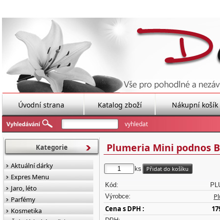
Úvodní strana
Katalog zboží
Nákupní košík
Plumeria Mini podnos 
Kategorie
Aktuální dárky
ks
Expres Menu
Kód:
PL
Jaro, léto
P
Výrobce:
Parfémy
Cena s DPH :
17
Kosmetika