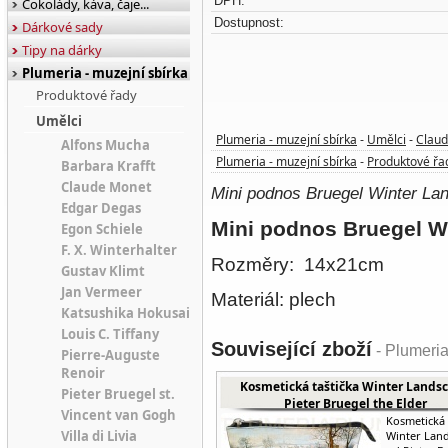
DPH:
Čokolády, káva, čaje...
Dostupnost:
Dárkové sady
Tipy na dárky
Plumeria - muzejní sbírka
Produktové řady
Umělci
Plumeria - muzejní sbírka
Umělci
Clau
-
-
Alfons Mucha
Plumeria - muzejní sbírka
Produktové řa
-
Barbara Krafft
Claude Monet
Mini podnos Bruegel Winter L
Edgar Degas
Mini podnos Bruegel 
Egon Schiele
F. X. Winterhalter
Rozměry: 14x21cm
Gustav Klimt
Jan Vermeer
Materiál: plech
Katsushika Hokusai
Louis C. Tiffany
Související zboží
- Plumeri
Pierre-Auguste
Renoir
Kosmetická taštička Winter Lands
Pieter Bruegel st.
Pieter Bruegel the Elder
Vincent van Gogh
Kosmetická 
Villa di Livia
Winter Lan