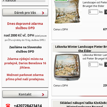
Vánoce
Landscape od Piete
Bruegel the Elder
ks
Dárek pro Vás
Dnes dopravné zdarma
službou DPD
67
Cena s DPH
nad 2000 Kč vč. DPH
(platí pouze
po ČR a výrobky do 15 kg, službou DPD.)
Lékovka Winter Landscape Pieter Br
Zasíláme na Slovensko
the Elder
službou DPD
Lékovka Winter La
od Pieter Bruegel t
Zdarma výdejní místo na
prodejně, Darios Benešova 16
ks
Jihlava.
Možnost parkovat zdarma
přímo před naší prodejnou.
23
Cena s DPH
Kontakt
Skládací nákupní taška 42x42x8
+420728423414
Winterlandscape Bruegel