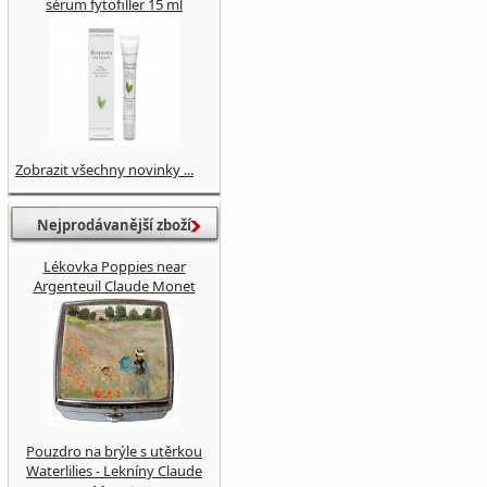
sérum fytofiller 15 ml
Zobrazit všechny novinky ...
Nejprodávanější zboží
Lékovka Poppies near
Argenteuil Claude Monet
Pouzdro na brýle s utěrkou
Waterlilies - Lekníny Claude