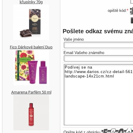
křupínky 70g
opiště kód:
*
Pošlete odkaz svému z
Vaše jméno
Fico Dárkové balení Duo
Email Vašeho známého
Amarena Parfém 50 ml
Opište kód z obrázku