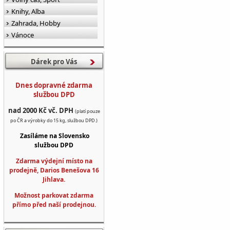
Knihy, Alba
Zahrada, Hobby
Vánoce
Dárek pro Vás
Dnes dopravné zdarma
službou DPD
nad 2000 Kč vč. DPH
(platí pouze
po ČR a výrobky do 15 kg, službou DPD.)
Zasíláme na Slovensko
službou DPD
Zdarma výdejní místo na
prodejně, Darios Benešova 16
Jihlava.
Možnost parkovat zdarma
přímo před naší prodejnou.