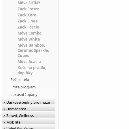
Möve SHINY
Zack Fresco
Zack Xero
Zack Linea
Zack Foccio
Möve Combo
Möve White
Möve Bamboo,
Ceramic Sparkle,
Cubes
Möve Acacia
Koše na prádlo,
doplňky
Péče o tělo
Froté program
Luxusní župany
Dárkové bedny pro muže
Domácnost
Zdraví, Wellness
Mobilita
Volný čas, Sport