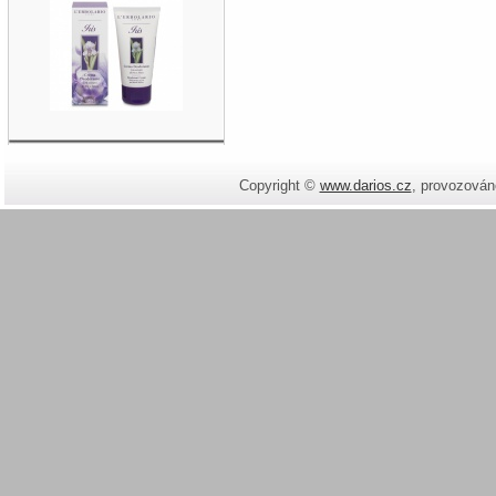
Copyright ©
www.darios.cz
,
provozován