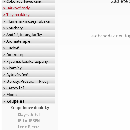
Zašlete 
Čokolády, káva, čaje...
Dárkové sady
Tipy na dárky
Plumeria - muzejní sbírka
Vouchery
Andělé, figury, kočky
e-obchodak.net
dop
Aromaterapie
Kuchyň
Doprodej
Pyžama, košilky, župany
Vitamíny
Bytové vůně
Ubrusy, Prostírání, Plédy
Cestování
Móda
Koupelna
Koupelnové doplňky
Clayre & Eef
IB LAURSEN
Lene Bjerre