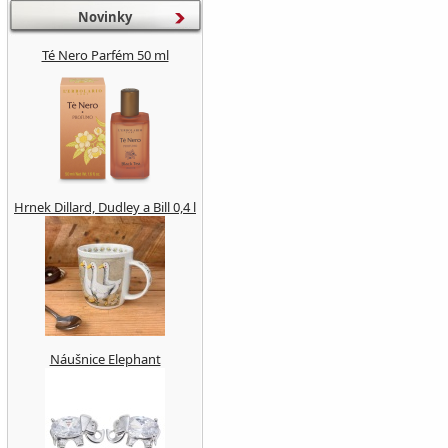
Novinky
Té Nero Parfém 50 ml
Hrnek Dillard, Dudley a Bill 0,4 l
Náušnice Elephant