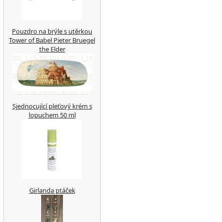
Pouzdro na brýle s utěrkou
Tower of Babel Pieter Bruegel
the Elder
Sjednocující pleťový krém s
lopuchem 50 ml
Girlanda ptáček