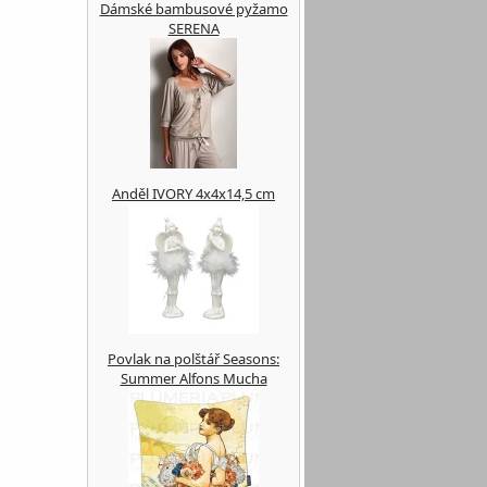
Dámské bambusové pyžamo
SERENA
Anděl IVORY 4x4x14,5 cm
Povlak na polštář Seasons:
Summer Alfons Mucha