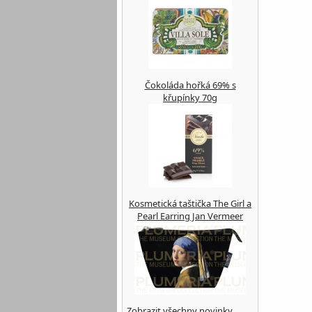
Čokoláda hořká 69% s
křupínky 70g
Kosmetická taštička The Girl a
Pearl Earring Jan Vermeer
Zobrazit všechny novinky ...