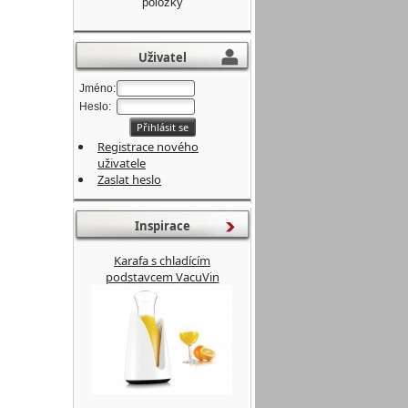
položky
Uživatel
Jméno:
Heslo:
Registrace nového
uživatele
Zaslat heslo
Inspirace
Karafa s chladícím
podstavcem VacuVin