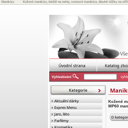
Manikúry
Kožené manikúry, kleště na nehty, cestovní manikúra, dlouhé nůžky na stř
Úvodní strana
Katalog zbo
Manik
Kategorie
Aktuální dárky
Kožené ma
MP60 man
Expres Menu
Jaro, léto
O kategor
Parfémy
Kosmetika