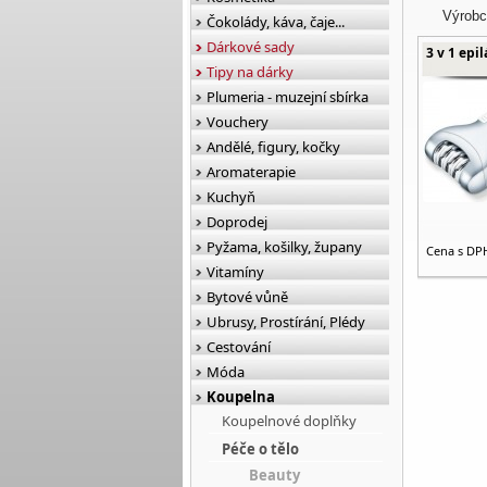
Výrobc
Čokolády, káva, čaje...
Dárkové sady
3 v 1 epi
Tipy na dárky
Plumeria - muzejní sbírka
Vouchery
Andělé, figury, kočky
Aromaterapie
Kuchyň
Doprodej
Pyžama, košilky, župany
Cena s DP
Vitamíny
Bytové vůně
Ubrusy, Prostírání, Plédy
Cestování
Móda
Koupelna
Koupelnové doplňky
Péče o tělo
Beauty