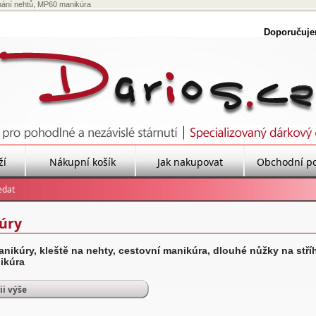
íhání nehtů, MP60 manikúra
Doporučuj
ží
Nákupní košík
Jak nakupovat
Obchodní p
úry
nikúry, kleště na nehty, cestovní manikúra, dlouhé nůžky na stří
ikúra
ii výše