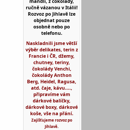
mandlí, z čokolády,
ručně vázanou v Itálii!
Rozvoz po Jihlavě lze
objednat pouze
osobně nebo po
telefonu.
Naskladnili jsme větší
výběr delikates, terin z
Francie i ČR, džemy,
chutney, teriny,
čokolády Venchi,
čokolády Anthon
Berg, Heidel, Ragusa,
atd. čaje, kávu....,
připravíme vám
dárkové balíčky,
dárkové boxy, dárkové
koše, vše na přání.
Zajišťujeme rozvoz po
Jihlavě.