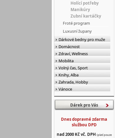
Holící potřeby
Manikúry
Zubní kartáčky
Froté program
Luxusní župany
Dárkové bedny pro muže
Domácnost
Zdraví, Wellness
Mobilita
Volný čas, Sport
Knihy, Alba
Zahrada, Hobby
Vánoce
Dárek pro Vás
Dnes dopravné zdarma
službou DPD
nad 2000 Kč vč. DPH
(platí pouze