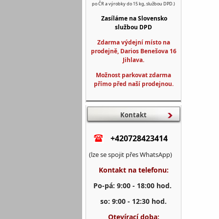
po ČR a výrobky do 15 kg, službou DPD.)
Zasíláme na Slovensko
službou DPD
Zdarma výdejní místo na
prodejně, Darios Benešova 16
Jihlava.
Možnost parkovat zdarma
přímo před naší prodejnou.
Kontakt
+420728423414
(lze se spojit přes WhatsApp)
Kontakt na telefonu:
Po-pá: 9:00 - 18:00 hod.
so: 9:00 - 12:30 hod.
Otevírací doba: