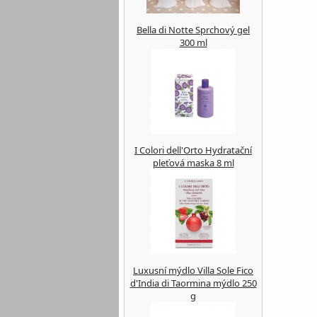
Bella di Notte Sprchový gel
300 ml
I Colori dell'Orto Hydratační
pleťová maska 8 ml
Luxusní mýdlo Villa Sole Fico
d'India di Taormina mýdlo 250
g