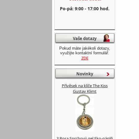
Po-pá: 9:00 - 17:00 hod.
Vaše dotazy
Pokud máte jakékoli dotazy,
využijte kontaktní formulář.
ZDE
Novinky
Přívěsek na klíče The Kiss
Gustav Klimt
3 Rosa Sprchový gel Eko-náplň