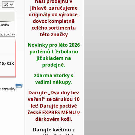
naší prodejnu v
:
Jihlavě, zaručujeme
originály od výrobce,
dovoz kompletně
 Uniko
celého sortimentu
této značky
oložek >>
Novinky pro léto 2026
parfémů L´Erbolario
již skladem na
15,-
CZK
prodejně,
zdarma vzorky s
vašimi nákupy.
k stranky
Darujte „Dva dny bez
vaření“ se zárukou 10
let! Darujte poctivé
české EXPRES MENU v
dárkovém koši.
Darujte květinu z