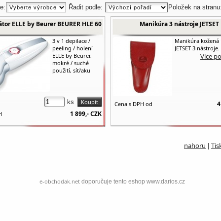
e:
Řadit podle:
Položek na stranu
látor ELLE by Beurer BEURER HLE 60
Manikúra 3 nástroje JETSET
3 v 1 depilace /
Manikúra kožená
peeling / holení
JETSET 3 nástroje.
ELLE by Beurer,
Více p
mokré / suché
použití, síť/aku
ks
4
Cena s DPH od
1 899,-
CZK
H
nahoru
Tis
|
e-obchodak.net
doporučuje tento eshop www.darios.cz