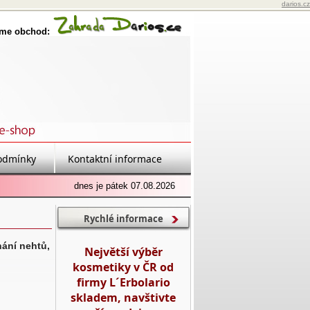
darios.cz
eme obchod:
odmínky
Kontaktní informace
dnes je pátek 07.08.2026
Rychlé informace
hání nehtů,
Největší výběr
kosmetiky v ČR od
firmy L´Erbolario
skladem, navštivte