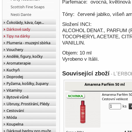
Parfemace:
ovocná, květinová
Scottish Fine Soaps
Tóny:
červené jablko, višeň ama
Nesti Dante
Čokolády, káva, čaje...
Složení INCI:
Dárkové sady
ALCOHOL DENAT., PARFUM (
Tipy na dárky
TOCOPHERYL ACETATE, CITR
VANILLIN.
Plumeria - muzejní sbírka
Vouchery
Objem: 10 ml
Andělé, figury, kočky
Vyrobeno v Itálii.
Aromaterapie
Kuchyň
Související zboží
- L´ERBOL
Doprodej
Pyžama, košilky, župany
Amarena Parfém 50 ml
Vitamíny
Amarena Parfém 50
Bytové vůně
Cestovní velikost
Ubrusy, Prostírání, Plédy
ks
Cestování
Móda
Koupelna
Dárkové bedny pro muže