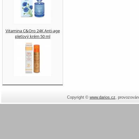
Vitamina C&Oro 24K Anti-age
pleťový krém 50 ml
Copyright ©
www.darios.cz
,
provozován