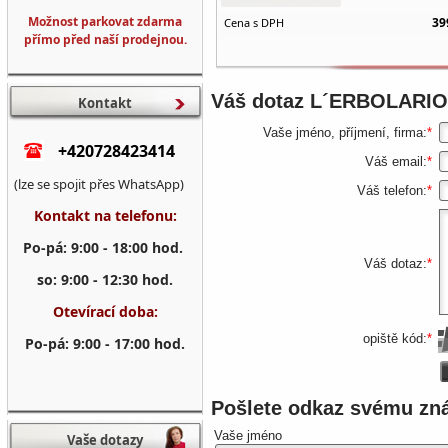
Možnost parkovat zdarma
39
Cena s DPH
přímo před naší prodejnou.
Váš dotaz
L´ERBOLARIO 
Kontakt
Vaše jméno, příjmení, firma:
*
+420728423414
Váš email:
*
(lze se spojit přes WhatsApp)
Váš telefon:
*
Kontakt na telefonu:
Po-pá: 9:00 - 18:00 hod.
Váš dotaz:
*
so: 9:00 - 12:30 hod.
Otevírací doba:
opiště kód:
*
Po-pá: 9:00 - 17:00 hod.
Pošlete odkaz svému z
Vaše jméno
Vaše dotazy