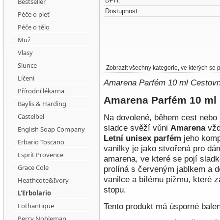
DPH:
Bestseller
Dostupnost:
Péče o pleť
Péče o tělo
Muž
Vlasy
Slunce
Zobrazit všechny kategorie, ve kterých se
Líčení
Amarena Parfém 10 ml Cestovní
Přírodní lékarna
Amarena Parfém 10 ml
Baylis & Harding
Castelbel
Na dovolené, během cest nebo
sladce svěží vůni
Amarena
vžd
English Soap Company
Letní unisex
parfém
jeho komp
Erbario Toscano
vanilky je jako stvořená pro d
Esprit Provence
amarena, ve které se pojí slad
Grace Cole
prolíná s červeným jablkem a de
vanilce a bílému pižmu, které z
Heathcote&Ivory
stopu.
L'Erbolario
Lothantique
Tento produkt má úsporné balen
Percy Nobleman