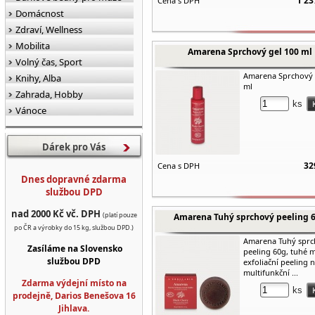
1 23
Cena s DPH
Domácnost
Zdraví, Wellness
Mobilita
Amarena Sprchový gel 100 ml
Volný čas, Sport
Amarena Sprchový 
Knihy, Alba
ml
Zahrada, Hobby
ks
Vánoce
Dárek pro Vás
32
Cena s DPH
Dnes dopravné zdarma
službou DPD
nad 2000 Kč vč. DPH
(platí pouze
Amarena Tuhý sprchový peeling 
po ČR a výrobky do 15 kg, službou DPD.)
Amarena Tuhý sprc
Zasíláme na Slovensko
peeling 60g, tuhé 
službou DPD
exfoliační peeling n
multifunkční ...
Zdarma výdejní místo na
ks
prodejně, Darios Benešova 16
Jihlava.