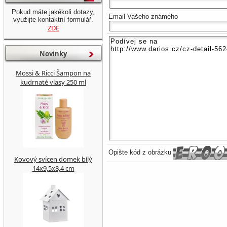
Pokud máte jakékoli dotazy,
Email Vašeho známého
využijte kontaktní formulář.
ZDE
Novinky
Mossi & Ricci Šampon na
kudrnaté vlasy 250 ml
Opište kód z obrázku
Kovový svícen domek bílý
14x9,5x8,4 cm