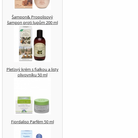
Šampon& Propolisový
šampon proti lupům 200 ml
Pleťový krém s fialkou a listy
olivovníku 50 ml
Fiordaliso Parfém 50 ml