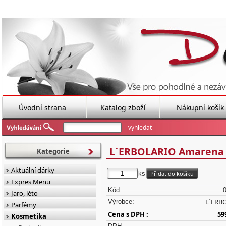
Úvodní strana
Katalog zboží
Nákupní košík
L´ERBOLARIO Amarena 
Kategorie
Aktuální dárky
ks
Expres Menu
Kód:
Jaro, léto
L´ERB
Výrobce:
Parfémy
Cena s DPH :
59
Kosmetika