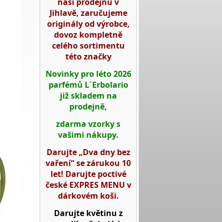
naší prodejnu v
Jihlavě, zaručujeme
originály od výrobce,
dovoz kompletně
celého sortimentu
této značky
Novinky pro léto 2026
parfémů L´Erbolario
již skladem na
prodejně,
zdarma vzorky s
vašimi nákupy.
Darujte „Dva dny bez
vaření“ se zárukou 10
let! Darujte poctivé
české EXPRES MENU v
dárkovém koši.
Darujte květinu z