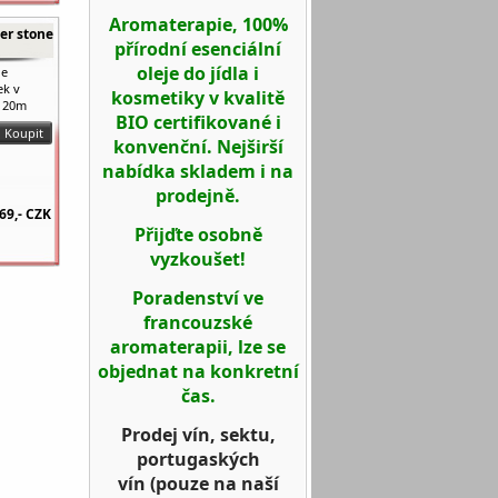
Aromaterapie, 100%
er stone
přírodní esenciální
oleje do jídla i
ne
ek v
kosmetiky v kvalitě
 120m
BIO certifikované i
konvenční. Nejširší
nabídka skladem i na
prodejně.
69,-
CZK
Přijďte osobně
vyzkoušet!
Poradenství ve
francouzské
aromaterapii, lze se
objednat na konkretní
čas.
Prodej vín, sektu,
portugaských
vín
(pouze na naší