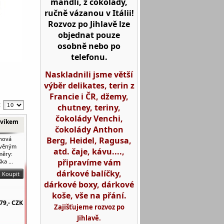
mandlí, z čokolády,
ručně vázanou v Itálii!
Rozvoz po Jihlavě lze
objednat pouze
osobně nebo po
telefonu.
Naskladnili jsme větší
výběr delikates, terin z
Francie i ČR, džemy,
:
chutney, teriny,
čokolády Venchi,
 víkem
čokolády Anthon
Berg, Heidel, Ragusa,
hová
evěným
atd. čaje, kávu....,
měry:
připravíme vám
a ...
dárkové balíčky,
dárkové boxy, dárkové
koše, vše na přání.
79,-
CZK
Zajišťujeme rozvoz po
Jihlavě.