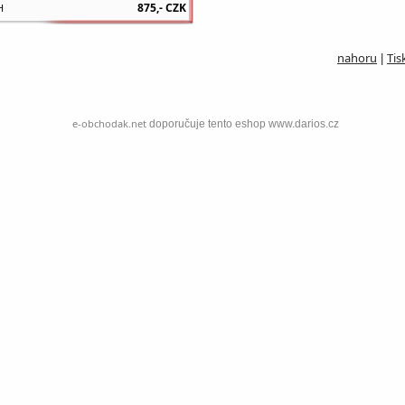
875,-
CZK
H
nahoru
Tis
|
e-obchodak.net
doporučuje tento eshop www.darios.cz