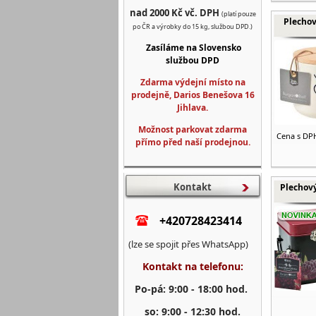
nad 2000 Kč vč. DPH
(platí pouze
Plechov
po ČR a výrobky do 15 kg, službou DPD.)
Zasíláme na Slovensko
službou DPD
Zdarma výdejní místo na
prodejně, Darios Benešova 16
Jihlava.
Možnost parkovat zdarma
Cena s DP
přímo před naší prodejnou.
Kontakt
Plechov
+420728423414
(lze se spojit přes WhatsApp)
Kontakt na telefonu:
Po-pá: 9:00 - 18:00 hod.
so: 9:00 - 12:30 hod.