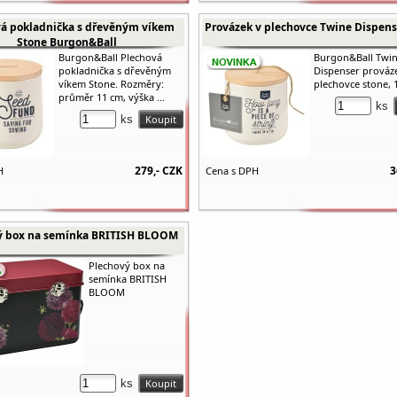
á pokladnička s dřevěným víkem
Provázek v plechovce Twine Dispens
Stone Burgon&Ball
Burgon&Ball Plechová
Burgon&Ball Twi
pokladnička s dřevěným
Dispenser prováz
víkem Stone. Rozměry:
plechovce stone,
průměr 11 cm, výška ...
ks
ks
279,-
CZK
3
H
Cena s DPH
ý box na semínka BRITISH BLOOM
Plechový box na
semínka BRITISH
BLOOM
ks