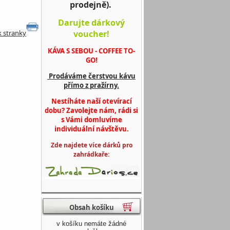
prodejně).
Darujte dárkový
voucher!
k stranky
KÁVA S SEBOU - COFFEE TO-
GO!
Prodáváme čerstvou kávu
přímo z pražírny.
Nestíháte naší otevírací
dobu? Zavolejte nám, rádi si
s Vámi domluvíme
individuální návštěvu.
Zde najdete více dárků pro
zahrádkaře:
Obsah košíku
v košíku nemáte žádné