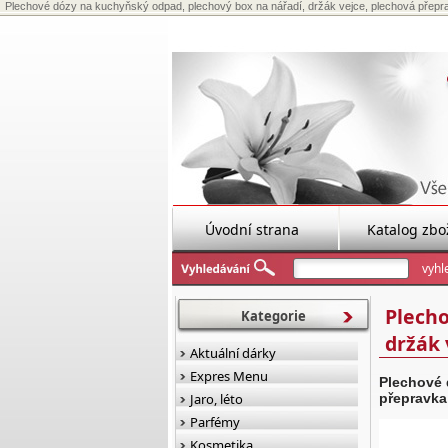
Plechové dózy na kuchyňský odpad, plechový box na nářadí, držák vejce, plechová přepr
Úvodní strana
Katalog zbo
Plecho
Kategorie
držák 
Aktuální dárky
Expres Menu
Plechové 
Jaro, léto
přepravka
Parfémy
Kosmetika