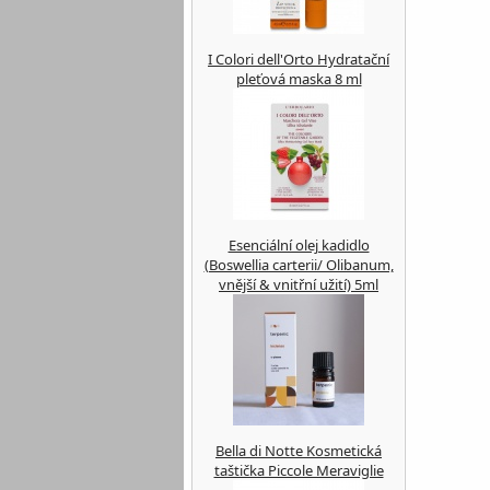
I Colori dell'Orto Hydratační
pleťová maska 8 ml
Esenciální olej kadidlo
(Boswellia carterii/ Olibanum,
vnější & vnitřní užití) 5ml
Bella di Notte Kosmetická
taštička Piccole Meraviglie