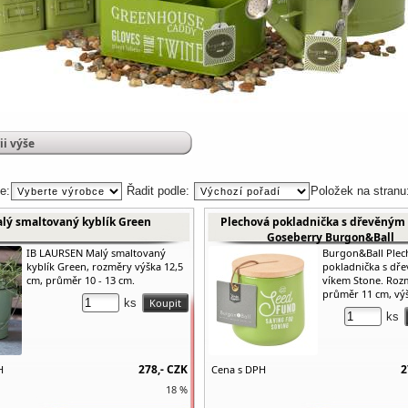
ii výše
e:
Řadit podle:
Položek na stranu
lý smaltovaný kyblík Green
Plechová pokladnička s dřevěným
Goseberry Burgon&Ball
IB LAURSEN Malý smaltovaný
Burgon&Ball Plec
kyblík Green, rozměry výška 12,5
pokladnička s dř
cm, průměr 10 - 13 cm.
víkem Stone. Roz
průměr 11 cm, výšk
ks
ks
278,-
CZK
2
H
Cena s DPH
18 %