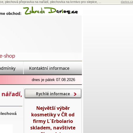
, plechová přepravka na nařádí, plechovka na krmivo pro slepice, ...
darios.cz
eme obchod:
odmínky
Kontaktní informace
dnes je pátek 07.08.2026
 nářadí,
Rychlé informace
Největší výběr
plechová
kosmetiky v ČR od
firmy L´Erbolario
skladem, navštivte