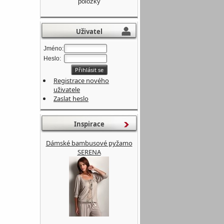
položky
Uživatel
Jméno:
Heslo:
Registrace nového
uživatele
Zaslat heslo
Inspirace
Dámské bambusové pyžamo
SERENA