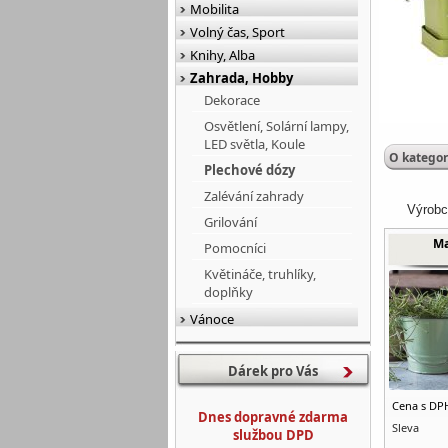
Mobilita
Volný čas, Sport
Knihy, Alba
Zahrada, Hobby
Dekorace
Osvětlení, Solární lampy,
LED světla, Koule
O kategor
Plechové dózy
Zalévání zahrady
Výrobc
Grilování
Ma
Pomocníci
Květináče, truhlíky,
doplňky
Vánoce
Dárek pro Vás
Cena s DP
Dnes dopravné zdarma
Sleva
službou DPD