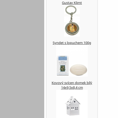
Gustav Klimt
Syndet s lopuchem 100g
Kovový svícen domek bílý
14x9,5x8,4 cm