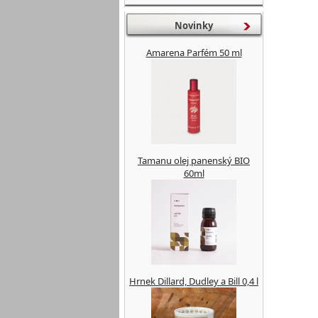
Novinky
Amarena Parfém 50 ml
Tamanu olej panenský BIO
60ml
Hrnek Dillard, Dudley a Bill 0,4 l