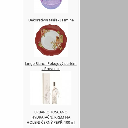
Dekorativní talířek Jasmine
Linge Blanc - Pokojový parfém
z Provence
ERBARIO TOSCANO
HYDRATAČNÍ KRÉM NA
HOLENÍ ČERNÝ PEPŘ, 100 ml