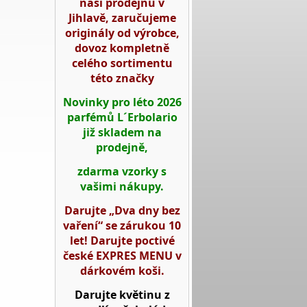
naší prodejnu v
Jihlavě, zaručujeme
originály od výrobce,
dovoz kompletně
celého sortimentu
této značky
Novinky pro léto 2026
parfémů L´Erbolario
již skladem na
prodejně,
zdarma vzorky s
vašimi nákupy.
Darujte „Dva dny bez
vaření“ se zárukou 10
let! Darujte poctivé
české EXPRES MENU v
dárkovém koši.
Darujte květinu z