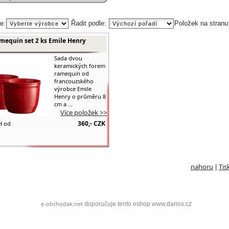
e:
Řadit podle:
Položek na stranu
mequin set 2 ks Emile Henry
Sada dvou
keramických forem
ramequin od
francouzského
výrobce Emile
Henry o průměru 8
cm a ...
Více položek >>
360,-
CZK
H od
nahoru
Tis
|
e-obchodak.net
doporučuje tento eshop www.darios.cz