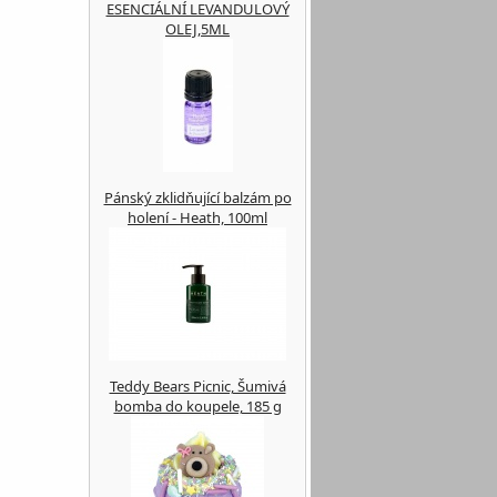
ESENCIÁLNÍ LEVANDULOVÝ
OLEJ,5ML
Pánský zklidňující balzám po
holení - Heath, 100ml
Teddy Bears Picnic, Šumivá
bomba do koupele, 185 g