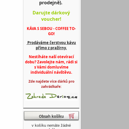
prodejně).
Darujte dárkový
voucher!
KÁVA S SEBOU - COFFEE TO-
GO!
Prodáváme čerstvou kávu
přímo z pražírny.
Nestíháte naší otevírací
dobu? Zavolejte nám, rádi si
s Vámi domluvíme
individuální návštěvu.
Zde najdete více dárků pro
zahrádkaře:
Obsah košíku
v košíku nemáte žádné