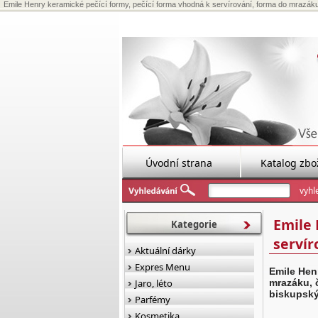
Emile Henry keramické pečící formy, pečící forma vhodná k servírování, forma do mrazák
Úvodní strana
Katalog zbo
Emile 
Kategorie
servír
Aktuální dárky
Expres Menu
Emile Hen
Jaro, léto
mrazáku, 
biskupský
Parfémy
Kosmetika