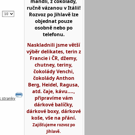
mandlí, z čokolády,
ručně vázanou v Itálii!
Rozvoz po Jihlavě lze
:
objednat pouze
osobně nebo po
telefonu.
Naskladnili jsme větší
výběr delikates, terin z
Francie i ČR, džemy,
chutney, teriny,
čokolády Venchi,
čokolády Anthon
Berg, Heidel, Ragusa,
atd. čaje, kávu....,
připravíme vám
k stranky
dárkové balíčky,
dárkové boxy, dárkové
koše, vše na přání.
Zajišťujeme rozvoz po
Jihlavě.