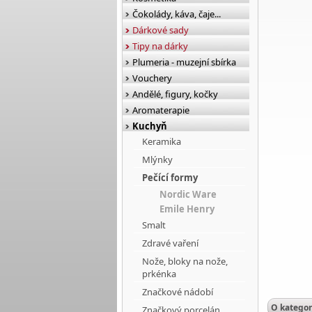
Čokolády, káva, čaje...
Dárkové sady
Tipy na dárky
Plumeria - muzejní sbírka
Vouchery
Andělé, figury, kočky
Aromaterapie
Kuchyň
Keramika
Mlýnky
Pečící formy
Nordic Ware
Emile Henry
Smalt
Zdravé vaření
Nože, bloky na nože,
prkénka
Značkové nádobí
O kategor
Značkový porcelán