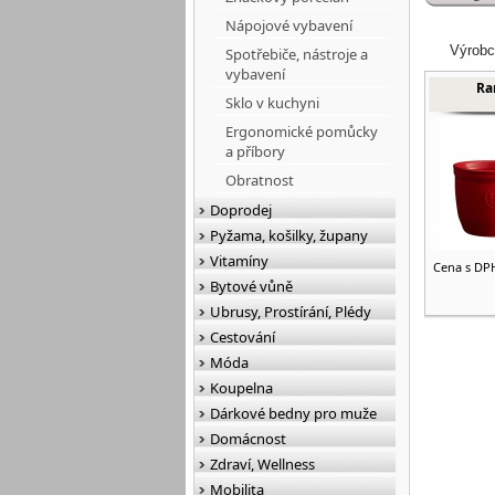
Nápojové vybavení
Výrobc
Spotřebiče, nástroje a
vybavení
Ra
Sklo v kuchyni
Ergonomické pomůcky
a příbory
Obratnost
Doprodej
Pyžama, košilky, župany
Vitamíny
Cena s DP
Bytové vůně
Ubrusy, Prostírání, Plédy
Cestování
Móda
Koupelna
Dárkové bedny pro muže
Domácnost
Zdraví, Wellness
Mobilita