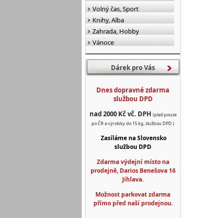
Volný čas, Sport
Knihy, Alba
Zahrada, Hobby
Vánoce
Dárek pro Vás
Dnes dopravné zdarma
službou DPD
nad 2000 Kč vč. DPH
(platí pouze
po ČR a výrobky do 15 kg, službou DPD.)
Zasíláme na Slovensko
službou DPD
Zdarma výdejní místo na
prodejně, Darios Benešova 16
Jihlava.
Možnost parkovat zdarma
přímo před naší prodejnou.