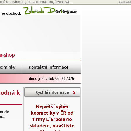
dná k servírování, forma do mrazáku, čtvercová ...
darios.cz
eme obchod:
odmínky
Kontaktní informace
dnes je čtvrtek 06.08.2026
hodná k
Rychlé informace
Největší výběr
ma do
kosmetiky v ČR od
 na
firmy L´Erbolario
skladem, navštivte