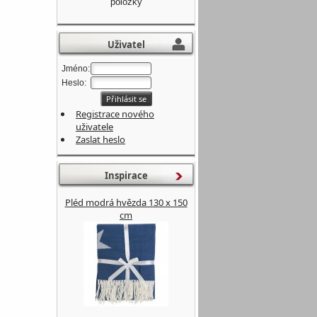
položky
Uživatel
Jméno:
Heslo:
Registrace nového
uživatele
Zaslat heslo
Inspirace
Pléd modrá hvězda 130 x 150
cm