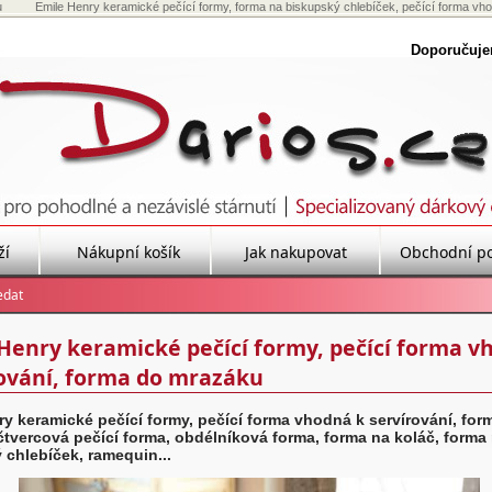
u
Emile Henry keramické pečící formy, forma na biskupský chlebíček, pečící forma vho
Doporučuj
ží
Nákupní košík
Jak nakupovat
Obchodní p
Henry keramické pečící formy, pečící forma v
ování, forma do mrazáku
ry keramické pečící formy, pečící forma vhodná k servírování, for
čtvercová pečící forma, obdélníková forma, forma na koláč, forma
 chlebíček, ramequin...