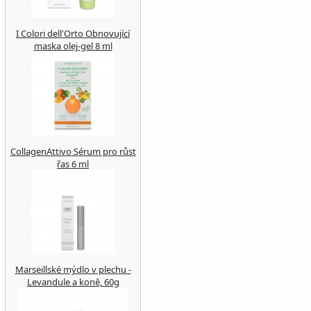
I Colori dell'Orto Obnovující
maska ​​olej-gel 8 ml
CollagenAttivo Sérum pro růst
řas 6 ml
Marseillské mýdlo v plechu -
Levandule a koně, 60g