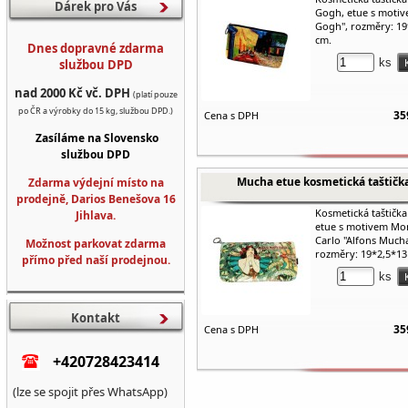
Dárek pro Vás
Gogh, etue s moti
Gogh", rozměry: 19
cm.
Dnes dopravné zdarma
ks
službou DPD
nad 2000 Kč vč. DPH
(platí pouze
po ČR a výrobky do 15 kg, službou DPD.)
35
Cena s DPH
Zasíláme na Slovensko
službou DPD
Mucha etue kosmetická taštičk
Zdarma výdejní místo na
prodejně, Darios Benešova 16
Kosmetická taštičk
Jihlava.
etue s motivem Mo
Carlo "Alfons Mucha
Možnost parkovat zdarma
rozměry: 19*2,5*13
přímo před naší prodejnou.
ks
Kontakt
35
Cena s DPH
+420728423414
(lze se spojit přes WhatsApp)