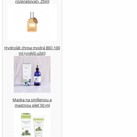
rozprašovači, 25ml
Hydrolát chrpa modrá BIO 100
ml (vnější užití)
Maska na smíšenou a
mastnou pleť 50 ml