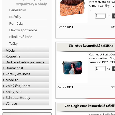
Strom života od "G
Organizéry a obaly
Klimt", rozměry: 19
...
Peněženky
ks
Ručníky
Pomůcky
35
Cena s DPH
Elektro spotřebiče
Piknikové koše
Tašky
Sisi etue kosmetická taštička
Móda
Kosmetická taštička 
Koupelna
etue s motivem Sisi
Dárkové bedny pro muže
rozměry: 19*2,5*13
Domácnost
ks
Zdraví, Wellness
Mobilita
Volný čas, Sport
35
Cena s DPH
Knihy, Alba
Zahrada, Hobby
Vánoce
Van Gogh etue kosmetická taštič
Kosmetická taštičk