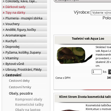
Čokolády, káva, čaje...
Dárkové sady
Výrobce:
Tipy na dárky
Polo
Plumeria - muzejní sbírka
Vouchery
Andělé, figury, kočky
Aromaterapie
Toaletní vak Aqua Loo
Kuchyň
Doprodej
Skládací toa
vak Aqua L
Pyžama, košilky, župany
maskovan
Vitamíny
provedení,
sbalené 20 x
Bytové vůně
cm.
Ubrusy, Prostírání, Plédy
ks
Cestování
34
Cena s DPH
Cestovní deky
Cestovní hrnky
Obaly, pouzdra
Klimt Strom života kosmetická tašt
Kompresní obaly
Kosmetické tašky
Kosmetická taštička
Klimt,etue s motiv
Obaly na laptop