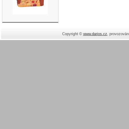
Copyright ©
www.darios.cz
,
provozován