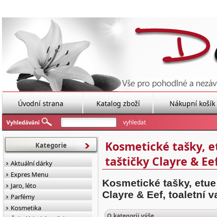
Úvodní strana
Katalog zboží
Nákupní košík
Kosmetické tašky, e
Kategorie
taštičky Clayre & Ee
Aktuální dárky
Expres Menu
Kosmetické tašky, etue
Jaro, léto
Clayre & Eef, toaletní va
Parfémy
Kosmetika
O kategorii výše