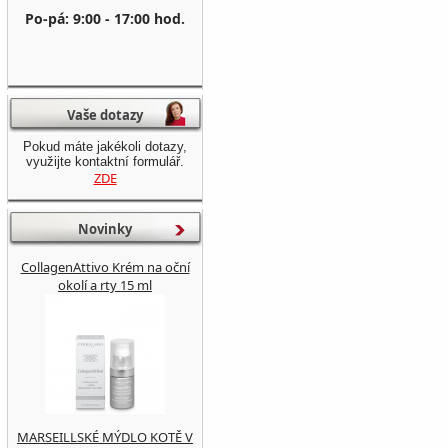
Po-pá: 9:00 - 17:00 hod.
Vaše dotazy
Pokud máte jakékoli dotazy,
využijte kontaktní formulář.
ZDE
Novinky
CollagenAttivo Krém na oční
okolí a rty 15 ml
MARSEILLSKÉ MÝDLO KOTĚ V