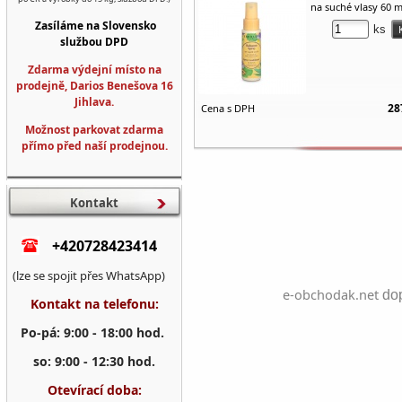
na suché vlasy 60 m
Zasíláme na Slovensko
ks
službou DPD
Zdarma výdejní místo na
prodejně, Darios Benešova 16
Jihlava.
28
Cena s DPH
Možnost parkovat zdarma
přímo před naší prodejnou.
Kontakt
+420728423414
(lze se spojit přes WhatsApp)
e-obchodak.net
dop
Kontakt na telefonu:
Po-pá: 9:00 - 18:00 hod.
so: 9:00 - 12:30 hod.
Otevírací doba: