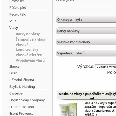
Bestseller
Péče o pleť
Péče o tělo
O kategorii výše
Muž
Vlasy
Barvy na vlasy
Barvy na vlasy
Šampony na vlasy
Vlasové kondicionéry
Vlasové
kondicionéry
Vypadávání vlasů
Vlasové ošetření
Vypadávání vlasů
Výrobce:
Slunce
Polo
Líčení
Přírodní lékarna
Baylis & Harding
Castelbel
Maska na vlasy s pupečníkem asijsk
ml
English Soap Company
Maska na vlasy s pupe
Erbario Toscano
asijským - doporučuje
Maska Centella (pupečn
Esprit Provence
asijský) je ...