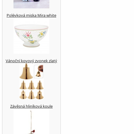
Polévková miska Mira white
Vánoční kovový zvonek zlatý
Závěsná hliníková koule