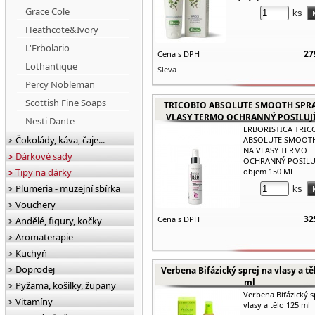
Grace Cole
ks
Heathcote&Ivory
L'Erbolario
27
Cena s DPH
Lothantique
Sleva
Percy Nobleman
Scottish Fine Soaps
TRICOBIO ABSOLUTE SMOOTH SPRA
VLASY TERMO OCHRANNÝ POSILUJÍCÍ
Nesti Dante
ERBORISTICA TRIC
Čokolády, káva, čaje...
ABSOLUTE SMOOTH
NA VLASY TERMO
Dárkové sady
OCHRANNÝ POSILUJ
Tipy na dárky
objem 150 ML
Plumeria - muzejní sbírka
ks
Vouchery
32
Cena s DPH
Andělé, figury, kočky
Aromaterapie
Kuchyň
Doprodej
Verbena Bifázický sprej na vlasy a tě
ml
Pyžama, košilky, župany
Verbena Bifázický s
Vitamíny
vlasy a tělo 125 ml