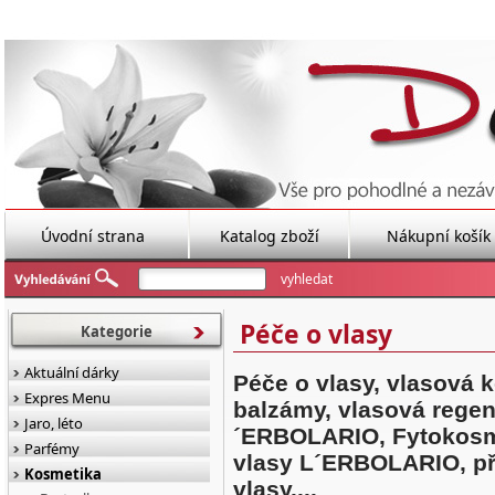
Úvodní strana
Katalog zboží
Nákupní košík
Péče o vlasy
Kategorie
Aktuální dárky
Péče o vlasy, vlasová 
Expres Menu
balzámy, vlasová rege
Jaro, léto
´ERBOLARIO,
Fytokosm
Parfémy
vlasy
L´ERBOLARIO, pří
Kosmetika
vlasy....