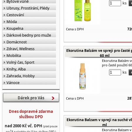
Bytové vůně
ks
Ubrusy, Prostírání, Plédy
Cestování
Móda
Koupelna
72
Cena s DPH
Dárkové bedny pro muže
Domácnost
Zdraví, Wellness
Ekorutina Balzám ve spreji pro časté 
Mobilita
60 ml
Ekorutina Balzám ve
Volný čas, Sport
pro časté použití 6
Knihy, Alba
ks
Zahrada, Hobby
Vánoce
Dárek pro Vás
28
Cena s DPH
Dnes dopravné zdarma
službou DPD
Ekorutina Balzam v spreji na suché v
ml
nad 2000 Kč vč. DPH
(platí pouze
Ekorutina Balzam v 
po ČR a výrobky do 15 kg, službou DPD.)