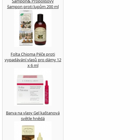
Šampon& Propolisový
šampon proti lupům 200 ml
Folta Chioma Péče proti
vypadávání vlasů pro dámy 12
x 6 ml
Barva na vlasy Gel kaštanová
světle hnědá