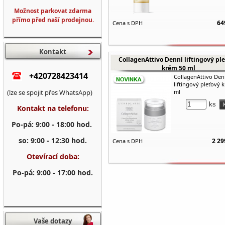
Možnost parkovat zdarma
přímo před naší prodejnou.
64
Cena s DPH
Kontakt
CollagenAttivo Denní liftingový pl
krém 50 ml
+420728423414
CollagenAttivo Den
liftingový pleťový 
(lze se spojit přes WhatsApp)
ml
ks
Kontakt na telefonu:
Po-pá: 9:00 - 18:00 hod.
so: 9:00 - 12:30 hod.
2 29
Cena s DPH
Otevírací doba:
Po-pá: 9:00 - 17:00 hod.
Vaše dotazy