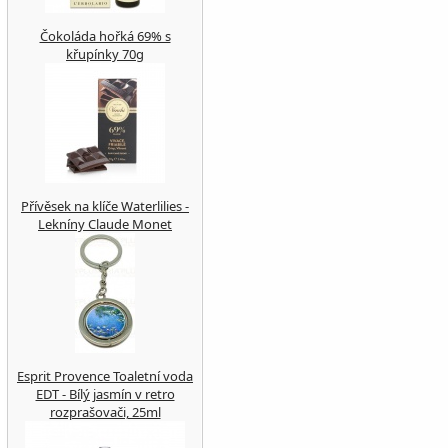
Čokoláda hořká 69% s
křupínky 70g
Přívěsek na klíče Waterlilies -
Lekníny Claude Monet
Esprit Provence Toaletní voda
EDT - Bílý jasmín v retro
rozprašovači, 25ml