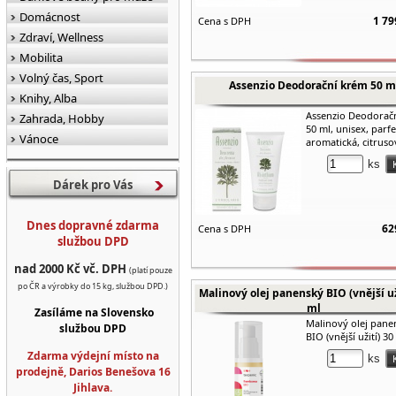
Domácnost
1 79
Cena s DPH
Zdraví, Wellness
Mobilita
Volný čas, Sport
Assenzio Deodorační krém 50 m
Knihy, Alba
Assenzio Deodorač
Zahrada, Hobby
50 ml, unisex, par
Vánoce
aromatická, citruso
ks
Dárek pro Vás
Dnes dopravné zdarma
62
Cena s DPH
službou DPD
nad 2000 Kč vč. DPH
(platí pouze
po ČR a výrobky do 15 kg, službou DPD.)
Malinový olej panenský BIO (vnější už
ml
Zasíláme na Slovensko
Malinový olej pane
službou DPD
BIO (vnější užití) 30
Zdarma výdejní místo na
ks
prodejně, Darios Benešova 16
Jihlava.