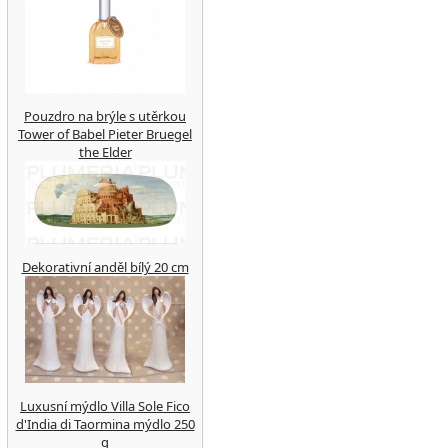
Pouzdro na brýle s utěrkou
Tower of Babel Pieter Bruegel
the Elder
Dekorativní anděl bílý 20 cm
Luxusní mýdlo Villa Sole Fico
d'India di Taormina mýdlo 250
g