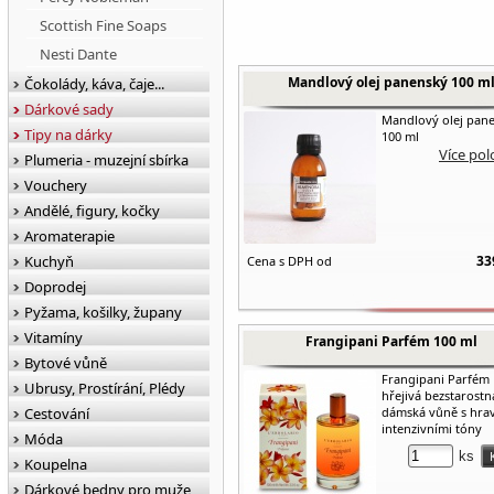
Scottish Fine Soaps
Nesti Dante
Mandlový olej panenský 100 m
Čokolády, káva, čaje...
Dárkové sady
Mandlový olej pan
Tipy na dárky
100 ml
Více pol
Plumeria - muzejní sbírka
Vouchery
Andělé, figury, kočky
Aromaterapie
Kuchyň
33
Cena s DPH od
Doprodej
Pyžama, košilky, župany
Vitamíny
Frangipani Parfém 100 ml
Bytové vůně
Frangipani Parfém 
Ubrusy, Prostírání, Plédy
hřejivá bezstarostn
Cestování
dámská vůně s hra
intenzivními tóny
Móda
ks
Koupelna
Dárkové bedny pro muže