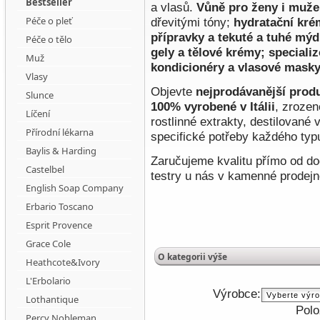
Bestseller
a vlasů.
Vůně pro ženy i muže
Péče o pleť
dřevitými tóny;
hydratační krém
přípravky a tekuté a tuhé mýd
Péče o tělo
gely a tělové krémy; speciali
Muž
kondicionéry a vlasové mask
Vlasy
Objevte
nejprodávanější produ
Slunce
100% vyrobené v Itálii
, zrozen
Líčení
rostlinné extrakty, destilované 
Přírodní lékarna
specifické potřeby každého typu
Baylis & Harding
Zaručujeme kvalitu přímo od d
Castelbel
testry u nás v kamenné prodejn
English Soap Company
Erbario Toscano
Esprit Provence
Grace Cole
O kategorii výše
Heathcote&Ivory
L'Erbolario
Výrobce:
Lothantique
Polo
Percy Nobleman