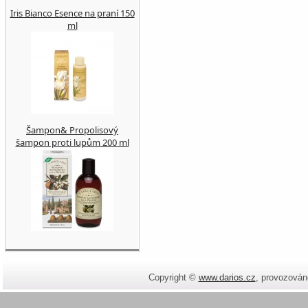
Iris Bianco Esence na praní 150
ml
Šampon& Propolisový
šampon proti lupům 200 ml
Copyright ©
www.darios.cz
,
provozován