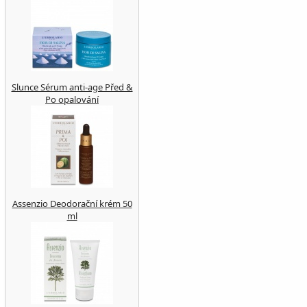
Slunce Sérum anti-age Před &
Po opalování
Assenzio Deodorační krém 50
ml