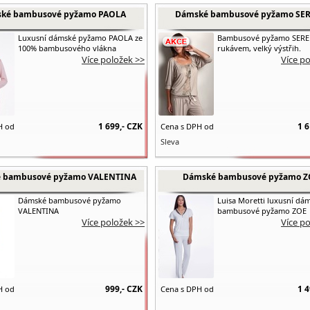
ké bambusové pyžamo PAOLA
Dámské bambusové pyžamo SE
Luxusní dámské pyžamo PAOLA ze
Bambusové pyžamo SEREN
100% bambusového vlákna
rukávem, velký výstřih.
Více položek >>
Více p
1 699,-
CZK
1 6
H od
Cena s DPH od
Sleva
 bambusové pyžamo VALENTINA
Dámské bambusové pyžamo Z
Dámské bambusové pyžamo
Luisa Moretti luxusní dá
VALENTINA
bambusové pyžamo ZOE
Více položek >>
Více p
999,-
CZK
1 4
H od
Cena s DPH od