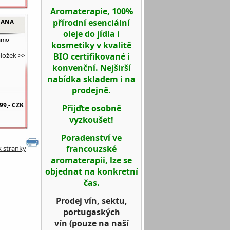
Aromaterapie, 100%
přírodní esenciální
SANA
oleje do jídla i
amo
kosmetiky v kvalitě
BIO certifikované i
oložek >>
konvenční. Nejširší
nabídka skladem i na
prodejně.
99,-
CZK
Přijďte osobně
vyzkoušet!
Poradenství ve
francouzské
k stranky
aromaterapii, lze se
objednat na konkretní
čas.
Prodej vín, sektu,
portugaských
vín
(pouze na naší