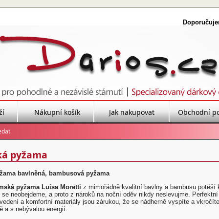
Doporučuj
ží
Nákupní košík
Jak nakupovat
Obchodní p
á pyžama
žama bavlněná, bambusová pyžama
mská pyžama Luisa Moretti
z mimořádně kvalitní bavlny a bambusu potěší 
se neobejdeme, a proto z nároků na noční oděv nikdy neslevujme. Perfektní 
ovedení a komfortní materiály jsou zárukou, že se nádherně vyspíte a vkročít
ě a s nebývalou energií.