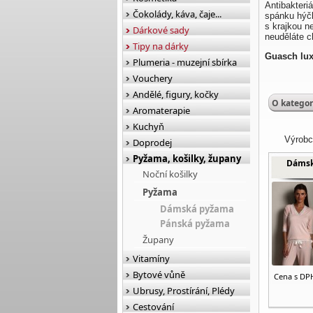
Antibakteri
Čokolády, káva, čaje...
spánku hýč
s krajkou n
Dárkové sady
neuděláte 
Tipy na dárky
Guasch lu
Plumeria - muzejní sbírka
Vouchery
Andělé, figury, kočky
O kategor
Aromaterapie
Kuchyň
Výrobc
Doprodej
Pyžama, košilky, župany
Dámsk
Noční košilky
Pyžama
Dámská pyžama
Pánská pyžama
Župany
Vitamíny
Bytové vůně
Cena s DP
Ubrusy, Prostírání, Plédy
Cestování