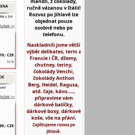
mandlí, z čokolády,
RENA
ručně vázanou v Itálii!
Rozvoz po Jihlavě lze
A s 3/4
objednat pouze
oložek >>
osobně nebo po
telefonu.
Naskladnili jsme větší
výběr delikates, terin z
19,-
CZK
Francie i ČR, džemy,
10 %
chutney, teriny,
čokolády Venchi,
OE
čokolády Anthon
Berg, Heidel, Ragusa,
mské
atd. čaje, kávu....,
oložek >>
připravíme vám
dárkové balíčky,
dárkové boxy, dárkové
koše, vše na přání.
Zajišťujeme rozvoz po
99,-
CZK
Jihlavě.