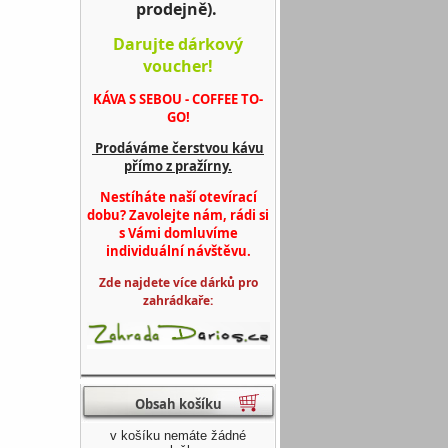
prodejně).
Darujte dárkový
voucher!
KÁVA S SEBOU - COFFEE TO-
GO!
Prodáváme čerstvou kávu
přímo z pražírny.
Nestíháte naší otevírací
dobu? Zavolejte nám, rádi si
s Vámi domluvíme
individuální návštěvu.
Zde najdete více dárků pro
zahrádkaře:
Obsah košíku
v košíku nemáte žádné