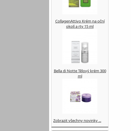
CollagenAttivo Krém na oční
okolí a rty 15 ml
Bella di Notte Tělový krém 300
ml
Zobrazit všechny novinky ...