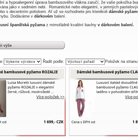
ální a hypoalergenní
úprava bambusového vlákna zaručí, že vaše pokožka bu
kána jako v sedmém nebi. Romantické nebo elegantní, v jemných pastelový
ebo s decentním potiskem. Ať už se rozhodnete pro kterékoli
dámské pyžam
chybu.
Dodáváme v
dárkovém
balení.
xusní
španělská pyžama
z mimořádně kvalitní bavlny
v dárkovém balení.
ii výše
e:
Řadit podle:
Položek na stranu
é bambusové pyžamo ROZALIE
Dámské bambusové pyžamo CLA
Luisa Moretti luxusní dámské
Luxusní italské dvoudíln
pyžamo ROZALIE v elegantní
bambusové pyžamo CLAU
černé, růžové, modrošedé ...
laděno v pohodlném střih
Více položek >>
Více p
1 699,-
CZK
1 8
H od
Cena s DPH od