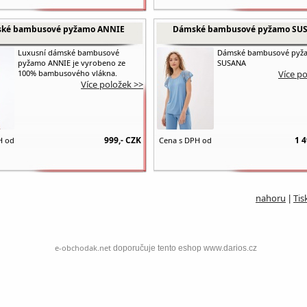
ké bambusové pyžamo ANNIE
Dámské bambusové pyžamo SU
Luxusní dámské bambusové
Dámské bambusové pyž
pyžamo ANNIE je vyrobeno ze
SUSANA
100% bambusového vlákna.
Více p
Více položek >>
999,-
CZK
1 4
H od
Cena s DPH od
nahoru
Tis
|
e-obchodak.net
doporučuje tento eshop www.darios.cz