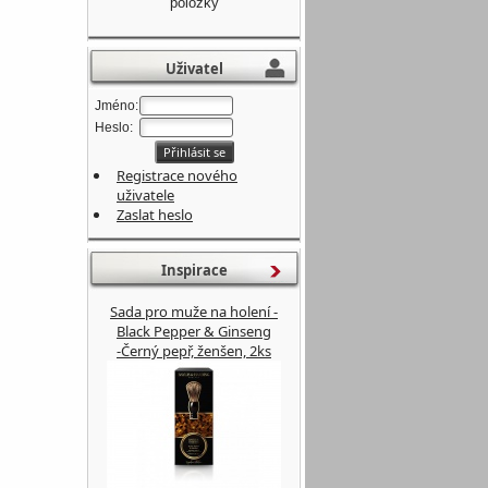
položky
Uživatel
Jméno:
Heslo:
Registrace nového
uživatele
Zaslat heslo
Inspirace
Sada pro muže na holení -
Black Pepper & Ginseng
-Černý pepř, ženšen, 2ks