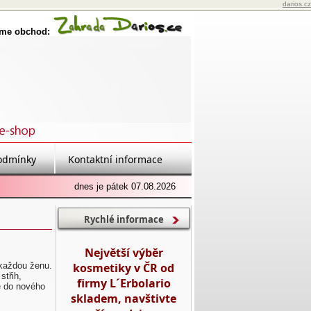
darios.cz
eme obchod:
odmínky
Kontaktní informace
dnes je pátek 07.08.2026
Rychlé informace
Největší výběr
kosmetiky v ČR od
každou ženu.
střih,
firmy L´Erbolario
e do nového
skladem, navštivte