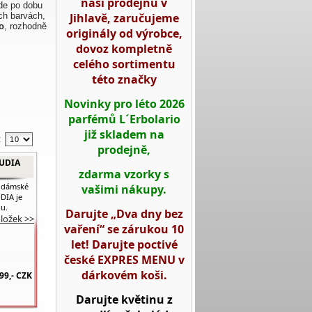
naší prodejnu v
de po dobu
Jihlavě, zaručujeme
ch barvách,
o
, rozhodně
originály od výrobce,
dovoz kompletně
celého sortimentu
této značky
Novinky pro léto 2026
parfémů L´Erbolario
již skladem na
:
prodejně,
UDIA
zdarma vzorky s
é dámské
vašimi nákupy.
DIA je
u.
Darujte „Dva dny bez
oložek >>
vaření“ se zárukou 10
let! Darujte poctivé
české EXPRES MENU v
dárkovém koši.
99,-
CZK
Darujte květinu z