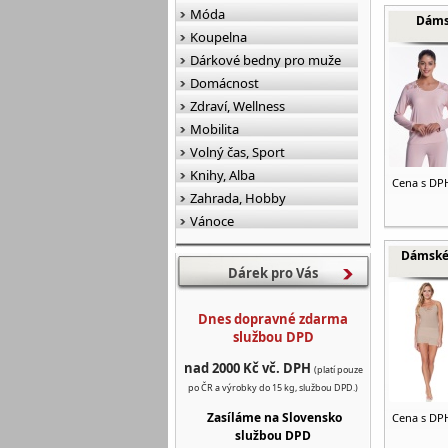
Móda
Dáms
Koupelna
Dárkové bedny pro muže
Domácnost
Zdraví, Wellness
Mobilita
Volný čas, Sport
Knihy, Alba
Cena s DP
Zahrada, Hobby
Vánoce
Dámské
Dárek pro Vás
Dnes dopravné zdarma
službou DPD
nad 2000 Kč vč. DPH
(platí pouze
po ČR a výrobky do 15 kg, službou DPD.)
Zasíláme na Slovensko
Cena s DP
službou DPD