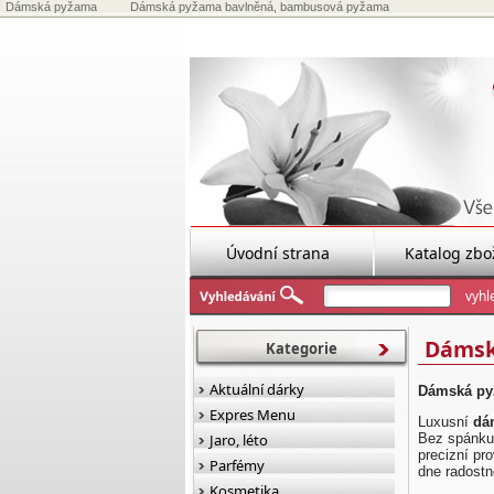
Dámská pyžama
Dámská pyžama bavlněná, bambusová pyžama
Úvodní strana
Katalog zbo
Dámsk
Kategorie
Aktuální dárky
Dámská py
Expres Menu
Luxusní
dá
Jaro, léto
Bez spánku 
precizní pr
Parfémy
dne radostn
Kosmetika