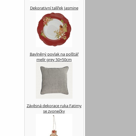
Dekorativní talířek Jasmine
Bavlněný povlak na polštář
melír grey 50×50cm
Závěsná dekorace ruka Fatimy
se zvonečky