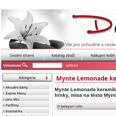
Úvodní strana
Katalog zboží
Nákupní košík
Mynte Lemonade k
Kategorie
Aktuální dárky
Mynte Lemonade keramika
Expres Menu
hrnky, mísa na těsto Mynt
Jaro, léto
Parfémy
O kategorii výše
Kosmetika