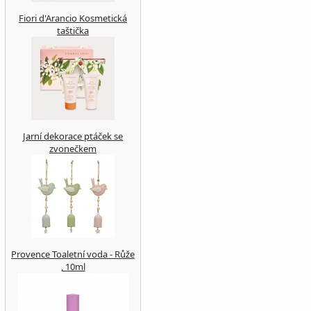
Fiori d'Arancio Kosmetická
taštička
Jarní dekorace ptáček se
zvonečkem
Provence Toaletní voda - Růže
, 10ml