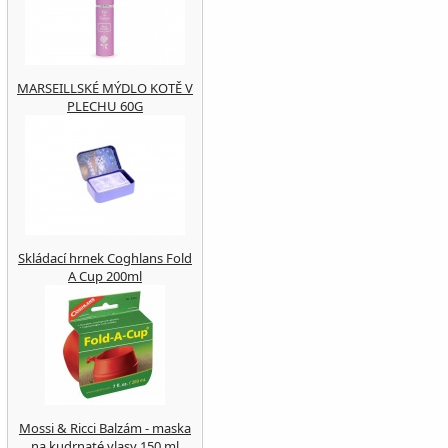
MARSEILLSKÉ MÝDLO KOTĚ V
PLECHU 60G
Skládací hrnek Coghlans Fold
A Cup 200ml
Mossi & Ricci Balzám - maska
na kudrnaté vlasy 150 ml