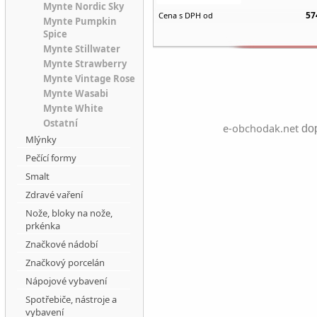
Mynte Nordic Sky
57
Cena s DPH od
Mynte Pumpkin
Spice
Mynte Stillwater
Mynte Strawberry
Mynte Vintage Rose
Mynte Wasabi
Mynte White
Ostatní
e-obchodak.net
dop
Mlýnky
Pečící formy
Smalt
Zdravé vaření
Nože, bloky na nože,
prkénka
Značkové nádobí
Značkový porcelán
Nápojové vybavení
Spotřebiče, nástroje a
vybavení