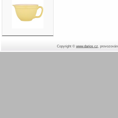
Copyright ©
www.darios.cz
,
provozován