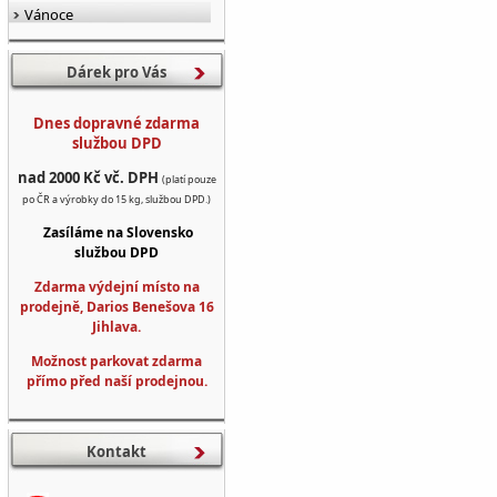
Vánoce
Dárek pro Vás
Dnes dopravné zdarma
službou DPD
nad 2000 Kč vč. DPH
(platí pouze
po ČR a výrobky do 15 kg, službou DPD.)
Zasíláme na Slovensko
službou DPD
Zdarma výdejní místo na
prodejně, Darios Benešova 16
Jihlava.
Možnost parkovat zdarma
přímo před naší prodejnou.
Kontakt