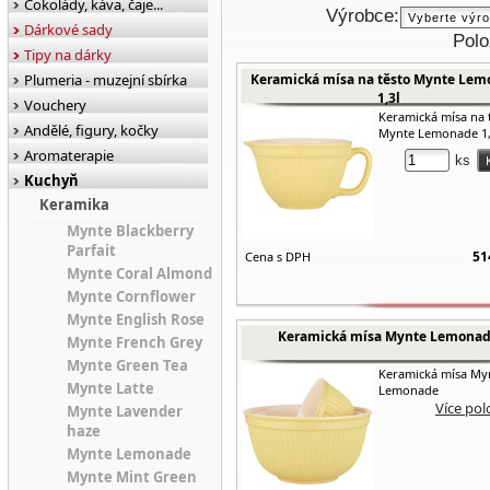
Čokolády, káva, čaje...
Výrobce:
Dárkové sady
Polo
Tipy na dárky
Plumeria - muzejní sbírka
Keramická mísa na těsto Mynte Le
1,3l
Vouchery
Keramická mísa na 
Andělé, figury, kočky
Mynte Lemonade 1,
Aromaterapie
ks
Kuchyň
Keramika
Mynte Blackberry
Parfait
51
Cena s DPH
Mynte Coral Almond
Mynte Cornflower
Mynte English Rose
Keramická mísa Mynte Lemona
Mynte French Grey
Mynte Green Tea
Keramická mísa My
Mynte Latte
Lemonade
Více pol
Mynte Lavender
haze
Mynte Lemonade
Mynte Mint Green