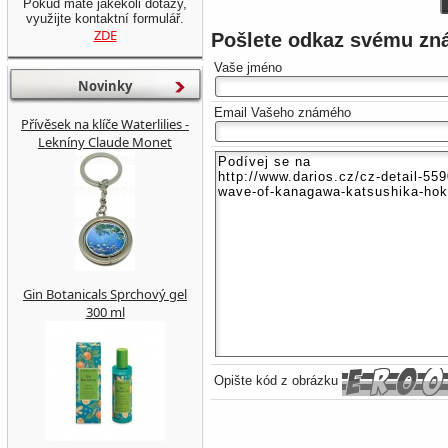
Pokud máte jakékoli dotazy,
využijte kontaktní formulář.
ZDE
Pošlete odkaz svému z
Vaše jméno
Novinky
Email Vašeho známého
Přívěsek na klíče Waterlilies -
Lekníny Claude Monet
Gin Botanicals Sprchový gel
300 ml
Opište kód z obrázku