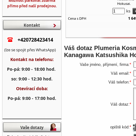
Možnost parkovat zdarma
Hokusai.
přímo před naší prodejnou.
ks
1 64
Cena s DPH
Kontakt
+420728423414
Váš dotaz
Plumeria Kosm
(lze se spojit přes WhatsApp)
Kanagawa Katsushika H
Kontakt na telefonu:
Vaše jméno, příjmení, firma:
*
Po-pá: 9:00 - 18:00 hod.
Váš email:
*
so: 9:00 - 12:30 hod.
Váš telefon:
*
Otevírací doba:
Po-pá: 9:00 - 17:00 hod.
Váš dotaz:
*
Vaše dotazy
opiště kód:
*