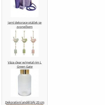
Jarní dekorace ptáček se
zvonečkem
Váza clear w/metal rim L
Green Gate
Dekorativní anděl bílý 20 cm