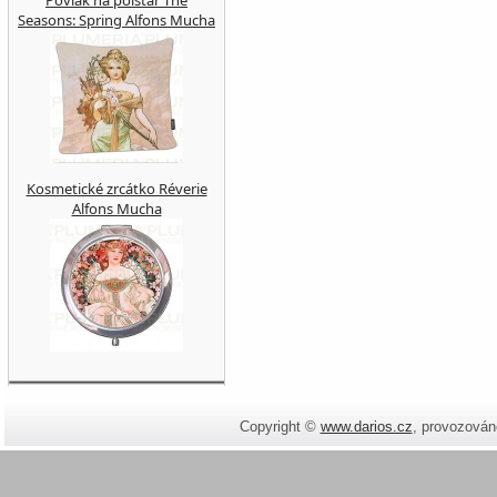
Povlak na polštář The
Seasons: Spring Alfons Mucha
Kosmetické zrcátko Réverie
Alfons Mucha
Copyright ©
www.darios.cz
,
provozován