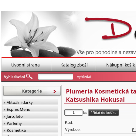
Úvodní strana
Katalog zboží
Nákupní košík
Plumeria Kosmetická t
Kategorie
Katsushika Hokusai
Aktuální dárky
Expres Menu
ks
Jaro, léto
Kód:
Parfémy
P
Výrobce:
Kosmetika