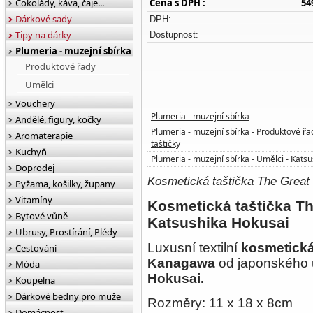
Čokolády, káva, čaje...
Cena s DPH :
54
Dárkové sady
DPH:
Tipy na dárky
Dostupnost:
Plumeria - muzejní sbírka
Produktové řady
Umělci
Vouchery
Plumeria - muzejní sbírka
Andělé, figury, kočky
Plumeria - muzejní sbírka
Produktové řa
-
Aromaterapie
taštičky
Kuchyň
Plumeria - muzejní sbírka
Umělci
Katsu
-
-
Doprodej
Kosmetická taštička The Great
Pyžama, košilky, župany
Vitamíny
Kosmetická taštička T
Bytové vůně
Katsushika Hokusai
Ubrusy, Prostírání, Plédy
Luxusní t
extilní
kosmetická
Cestování
Kanagawa
od japonského
Móda
Hokusai.
Koupelna
Dárkové bedny pro muže
Rozměry: 11 x 18 x 8cm
Domácnost