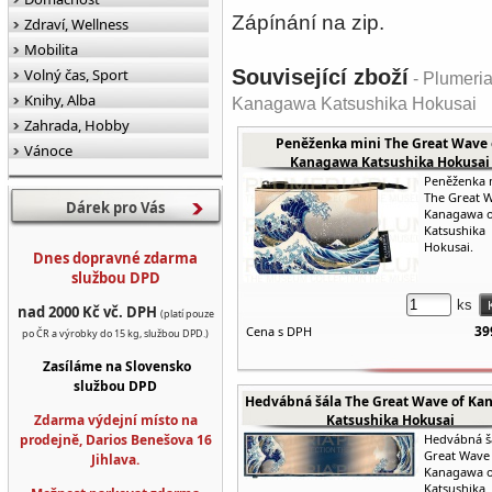
Zápínání na zip.
Zdraví, Wellness
Mobilita
Volný čas, Sport
Související zboží
- Plumeria
Knihy, Alba
Kanagawa Katsushika Hokusai
Zahrada, Hobby
Peněženka mini The Great Wave 
Vánoce
Kanagawa Katsushika Hokusai
Peněženka 
The Great 
Dárek pro Vás
Kanagawa 
Katsushika
Hokusai.
Dnes dopravné zdarma
službou DPD
ks
nad 2000 Kč vč. DPH
(platí pouze
39
Cena s DPH
po ČR a výrobky do 15 kg, službou DPD.)
Zasíláme na Slovensko
službou DPD
Hedvábná šála The Great Wave of Ka
Zdarma výdejní místo na
Katsushika Hokusai
prodejně, Darios Benešova 16
Hedvábná š
Great Wave
Jihlava.
Kanagawa 
Katsushika